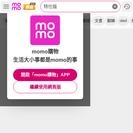
特仕版
筆電
效能
輕薄
電競
ai觸控
nitro
雙碟
文書
翻轉
oled
momo購物
生活大小事都是momo的事
開啟「momo購物」APP
繼續使用網頁版