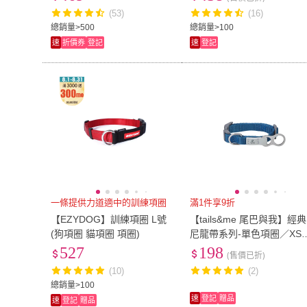
圓繩)
繩背帶(胸背帶 大狗胸背帶)
(53)
(16)
總銷量>500
總銷量>100
速
折價券
登記
速
登記
一條提供力道適中的訓練項圈
滿1件享9折
【EZYDOG】訓練項圈 L號
【tails&me 尾巴與我】經典
(狗項圈 貓項圈 項圈)
尼龍帶系列-單色項圈／XS
(寵物項圈/遛狗項圈/多色可
527
198
(售價已折)
選)
(10)
(2)
總銷量>100
速
登記
贈品
速
登記
贈品