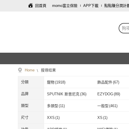
回首頁
momo富立保險
APP下載
點點賺分潤計
狗
Home
搜尋結果
分類
寵物
(
1918
)
飾品配件
(
67
)
修繕裝潢
(
3
)
服裝內著
(
2
)
品牌
SPUTNIK 斯普尼克
(
36
)
EZYDOG
(
89
)
運動用品/器材
(
1
)
藝術開運/宗教
(
1
)
SPUTNIK 斯普尼克
(
36
)
EZYDOG
(
89
)
JUNGLE MONSTER 叢
(
2
)
LIKE PET
(
26
)
類型
多頭型
(
11
)
一般型
(
461
)
林怪獸
JUNGLE MONSTER 叢
(
2
)
LIKE PET
(
26
DREAMCATCHER
(
1
)
HiDREAM
(
7
)
多頭型
(
11
)
一般型
(
461
)
一般型
(
309
)
手銬
(
3
)
尺寸
XXS
(
1
)
XS
(
1
)
林怪獸
DREAMCATCHER
(
1
)
HiDREAM
(
7
)
VENCEDOR
(
8
)
AFAMIC 艾法
(
1
)
一般型
(
309
)
手銬
(
3
)
無
(
7
)
啃咬型
(
1
)
XXS
(
1
)
XS
(
1
)