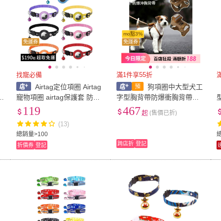
mo點3%
免運券
免運券
找寵必備
滿1件享55折
Airtag定位項圈 Airtag
狗項圈中大型犬工
寵物項圈 airtag保護套 防走
字型胸背帶防爆衝胸背帶馬
失追蹤器項圈 寵物項圈 狗項
鞍式胸背帶戰術背心胸背帶
119
467
起
(售價已折)
圈 貓咪項圈
反光胸背帶小型犬輕量金屬
(13)
扣防潑水可調節透氣舒適防
總銷量>100
掙脫
跨店折
登記
折價券
登記