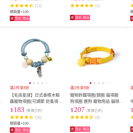
出安全)
(12)
(1)
總銷量>100
速
登記
贈品
速
登記
贈品
滿1件享8折
滿1件享8折
【毛孩星球】日式香樟木驅
寵物鈴鐺項圈(頸圈 貓項圈
蟲寵物項圈(可調節 防蚤項圈
狗項圈 遛狗 寵物用品 貓咪
除蚤 狗項圈 貓項圈 鈴鐺項
項鍊 脖圍 防走丟)
183
207
(售價已折)
(售價已折)
圈)
(26)
(4)
總銷量>100
速
登記
贈品
速
登記
贈品