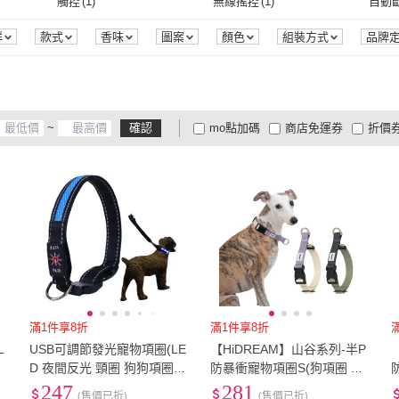
2XL
(
1
)
3XL
(
1
)
4XL
(
觸控
(
1
)
無線搖控
(
1
)
自動
(
1
)
MewooFun 喵乎汪也
(
1
)
tails&me 尾巴與我
(
11
)
貓狗汪喵
(
34
)
JULIUS-K9
(
1
)
Franc
互動型
(
2
)
手提型
(
1
)
多功能型
(
1
)
擴散型
(
1
)
配件
(
2XL
(
1
)
3XL
(
1
)
觸控
(
1
)
無線搖控
(
1
)
抗菌
(
1
)
群
款式
香味
圖案
顏色
組裝方式
品牌
貓狗汪喵
(
34
)
JULIUS-K9
(
1
)
Mr.情趣
(
9
)
IDREES 伊德萊斯
(
1
)
CB嚴
多功能型
(
1
)
擴散型
(
1
)
抗菌
(
1
)
Mr.情趣
(
9
)
IDREES 伊德萊斯
(
1
)
攝彩
(
14
)
捷華
(
11
)
Pilo
~
確認
mo點加碼
商店免運券
折價
攝彩
(
14
)
捷華
(
11
)
XILLA
(
2
)
AoyiTech
(
4
)
捕夢
大家電安心配
大家電快配
商
低溫宅配
定期配/分次配
貨
XILLA
(
2
)
AoyiTech
(
4
)
4
及以上
3
及以上
2
及
滿1件享8折
滿1件享8折
L
USB可調節發光寵物項圈(LE
【HiDREAM】山谷系列-半P
暴
D 夜間反光 頸圈 狗狗項圈
防暴衝寵物項圈S(狗項圈 寵
夜光項圈 三段變光 遛狗 外
物外出 半P項圈)
247
281
(售價已折)
(售價已折)