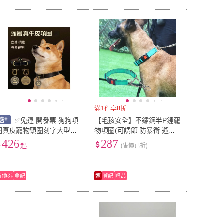
滿1件享8折
✅免運 開發票 狗狗項
【毛孩安全】不鏽鋼半P鏈寵
圈真皮寵物頸圈刻字大型犬
物項圈(可調節 防暴衝 遛狗
金毛拉布拉多狗牌定製小狗
項圈 反光條 防逃脫 晚上 散
426
287
起
(售價已折)
脖圈
步 出遊)
折價券
登記
速
登記
贈品