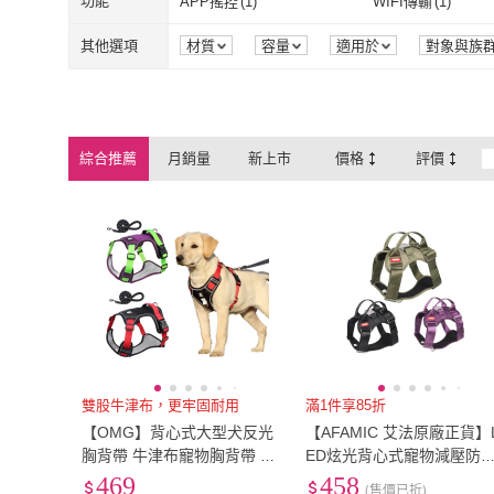
4L
(
1
)
6L
(
1
)
功能
APP搖控
(
1
)
WIFI傳輸
(
1
)
VENCEDOR
(
8
)
AFAMIC 艾法
Bayler
(
1
)
福媽寵物
(
13
)
無
(
7
)
啃咬型
(
1
)
多功能型
(
1
)
平裝
(
2
)
4L
(
1
)
6L
(
1
)
APP搖控
(
1
)
WIFI傳輸
(
1
)
可水洗
(
1
)
可更換耗材
(
1
)
其他選項
材質
容量
適用於
對象與族
Bayler
(
1
)
福媽寵物
(
13
)
寵物夢工廠
(
20
)
VILA
(
2
)
多功能型
(
1
)
平裝
(
2
)
有香味
(
1
)
可水洗
(
1
)
可更換耗材
(
1
)
寵物夢工廠
(
20
)
VILA
(
2
)
Pets Galaxy 珮慈星系
(
9
)
Petmate
(
4
)
有香味
(
1
)
綜合推薦
月銷量
新上市
價格
評價
Pets Galaxy 珮慈星系
(
9
)
Petmate
(
4
)
KOTI 日安生活
(
1
)
Martin
(
1
)
KOTI 日安生活
(
1
)
Martin
(
1
)
PETA
(
4
)
織心手作
(
1
)
PETA
(
4
)
織心手作
(
1
)
雙股牛津布，更牢固耐用
滿1件享85折
【OMG】背心式大型犬反光
【AFAMIC 艾法原廠正貨】
胸背帶 牛津布寵物胸背帶 狗
ED炫光背心式寵物減壓防
狗項圈牽引繩(胸背帶+1.5M
衝胸背帶超耐磨狗項圈牽引
469
458
(售價已折)