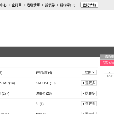
中心
查訂單
追蹤清單
折價券
購物車
登記活動
(
0
)
購物車
展開
5
)
鞋/包/箱
(
4
)
TOP
童
(
1
)
文具樂器
(
1
)
選更多
 STAR
(
14
)
KRUUSE
(
10
)
CITY STAR
(
14
)
KRUUSE
(
10
)
愛家
(
11
)
JoyNa
(
4
)
選更多
型
(
277
)
減壓型
(
28
)
寵物愛家
(
11
)
JoyNa
(
4
)
Y
(
1
)
Jollypet
(
1
)
胸背型
(
277
)
減壓型
(
28
)
裝置
(
3
)
USB
(
1
)
選更多
3L
(
1
)
IPSKY
(
1
)
Jollypet
(
1
)
嚕
(
5
)
汪喵星球
(
4
)
貞操裝置
(
3
)
USB
(
1
)
型
(
1
)
可拆型
(
1
)
L
(
2
)
3L
(
1
)