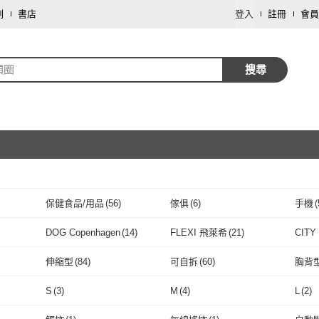
劃
書店
登入
註冊
會員
項圈
搜尋
保健食品/用品
(
56
)
傢俱
(
6
)
手機
(
取消
圖書/影音
(
2
)
珠寶/貴金屬
(
1
)
母嬰/
DOG Copenhagen
(
14
)
FLEXI 飛萊希
(
21
)
CITY
取消
DOG Copenhagen
(
14
)
FLEXI 飛萊希
(
21
)
OMG
(
1
)
COACH
(
4
)
寵物
伸縮型
(
84
)
可自拆
(
60
)
胸背
)
OMG
(
1
)
COACH
取消
(
4
)
kurumapop
(
3
)
星優
(
1
)
IPSK
伸縮型
(
84
)
可自拆
(
60
)
頸套
(
13
)
口枷
(
1
)
貞操
S
(
3
)
M
(
4
)
L
(
2
)
kurumapop
(
3
)
星優
(
1
)
MewooFun 喵乎汪也
(
1
)
tails&me 尾巴與我
(
11
)
喵呼
頸套
(
13
)
口枷
取消
(
1
)
互動型
(
2
)
手提型
(
1
)
軟包
S
(
3
)
M
(
4
)