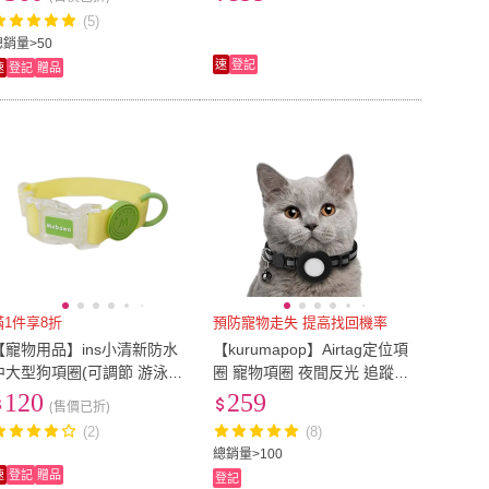
附1.5M圓繩
(5)
總銷量>50
速
登記
速
登記
贈品
滿1件享8折
預防寵物走失 提高找回機率
【寵物用品】ins小清新防水
【kurumapop】Airtag定位項
中大型狗項圈(可調節 游泳
圈 寵物項圈 夜間反光 追蹤
防水 安全扣 胸背帶 頸圈 狗
器保護套 貓咪項圈 狗項圈
120
259
(售價已折)
狗 吊牌 外出遛狗 項鍊)
(2)
(8)
總銷量>100
速
登記
贈品
登記