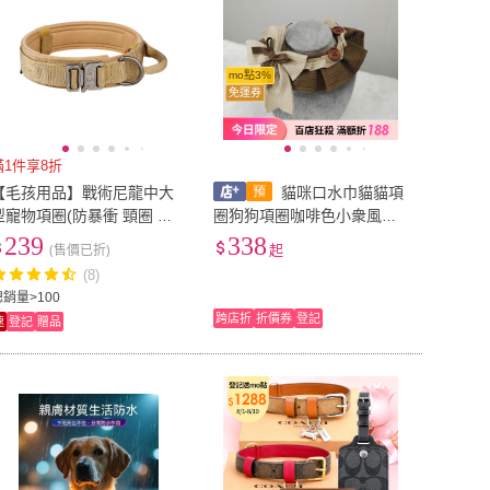
mo點3%
免運券
滿1件享8折
【毛孩用品】戰術尼龍中大
貓咪口水巾貓貓項
型寵物項圈(防暴衝 頸圈 脖
圈狗狗項圈咖啡色小衆風寵
圍 脖圈 頸環 圍圈 可調節長
物用品貓圍脖貓咪圍兜
239
338
(售價已折)
起
度 狗項圈)
(8)
總銷量>100
跨店折
折價券
登記
速
登記
贈品