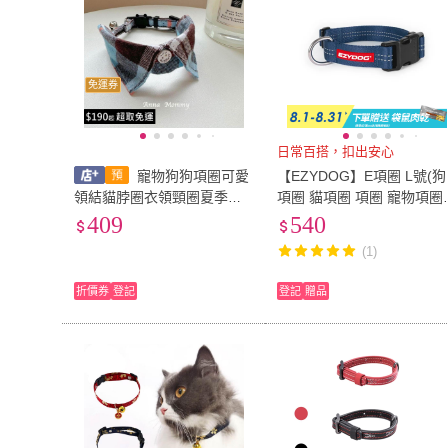
免運券
日常百搭，扣出安心
寵物狗狗項圈可愛
【EZYDOG】E項圈 L號(狗
領結貓脖圈衣領頸圈夏季時
項圈 貓項圈 項圈 寵物項圈
尚格子小型犬裝飾比熊
中型犬項圈)
409
540
(1)
折價券
登記
登記
贈品