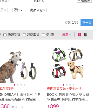
1
)
6XL
(
1
)
選更多
斷電
(
1
)
其他
(
2
)
喵呼嚕
(
5
)
汪喵星球
(
4
)
odex
(
4
)
汪喵森活
(
2
)
軟包型
(
1
)
可拆型
(
1
)
1
)
電動
(
1
)
4XL
(
1
)
6XL
(
1
)
自動斷電
(
1
)
其他
(
2
)
定位
罩杯
商品來源
Francodex
(
4
)
汪喵森活
(
2
)
選
(
2
)
宅宅樂寵物
(
9
)
配件
(
1
)
電動
(
1
)
頁數
1
/
69
下一頁
CB嚴選
(
2
)
宅宅樂寵物
(
9
)
u 法國皮樂
(
3
)
酷博士
(
15
)
券
快速到貨
超商取貨
0利率
展開
棋
條
Pilou 法國皮樂
(
3
)
酷博士
(
15
)
網
(
1
)
BOBOLIFE
(
2
)
品有量
有影片
電視購物
盤
列
到付款
超商付款
5
式
式
捕夢網
(
1
)
BOBOLIFE
(
2
)
以上
1
及以上
滿1件享8折
夜間高亮反光，安全出行
【HiDREAM】山谷系列-半P
BOOKI 包裹背心式大型犬寵
防暴衝寵物項圈M(狗項圈 寵
物胸背帶 防掙脫狗狗項圈牽
物外出 半P項圈)
引繩 夜間反光牛津布遛狗繩
360
899
(售價已折)