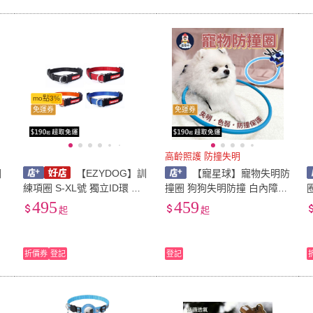
mo點3%
免運券
免運券
高齡照護 防撞失明
圈
【EZYDOG】訓
【寵星球】寵物失明防
練項圈 S-XL號 獨立ID環 反
撞圈 狗狗失明防撞 白內障寵
)
光設計 柔軟尼龍織帶 狗項圈
物保護圈 狗貓防撞環 導盲圈
495
459
起
起
犬用/宅寵醬寵物用品
保護罩 盲犬貓安全圈 寵物項
圈 狗狗項圈
折價券
登記
登記