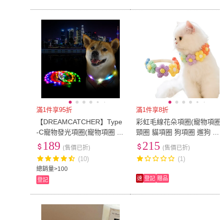
滿1件享95折
滿1件享8折
【DREAMCATCHER】Type
彩虹毛線花朵項圈(寵物項
-C寵物發光項圈(寵物項圈 發
頸圈 貓項圈 狗項圈 遛狗 寵
光項圈 狗狗項圈 LED項圈 夜
物 貓咪 貴婦 項鍊 脖圍 裝飾
189
215
(售價已折)
(售價已折)
光項圈)
(10)
(1)
總銷量>100
速
登記
贈品
登記