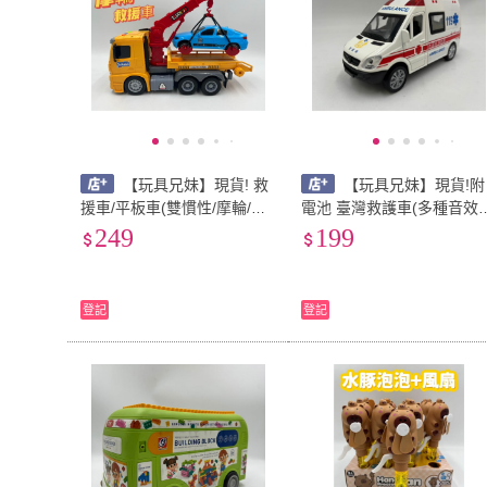
【玩具兄妹】現貨! 救
【玩具兄妹】現貨!附
援車/平板車(雙慣性/摩輪/禮
電池 臺灣救護車(多種音效/
盒裝) 音效 燈光 工程車玩具
燈光/合金迴力/車門可開) 
249
199
吊車 工程車 高品質 小朋友
政府消防局 救護車 台灣配
最愛
音效 119
登記
登記