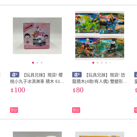
蛋
【玩具兄妹】現貨! 櫻
【玩具兄妹】現貨! 恐
甜
桃小丸子冰淇淋車 積木 61pc
龍積木(4款/有人偶) 雙變形
積
s 櫻桃小丸子積木 正版授權
霸王龍 迅猛龍 雙冠龍 牛龍
100
80
兒童玩具積木
登記
登記