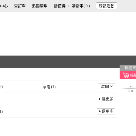
中心
查訂單
追蹤清單
折價券
購物車
登記活動
(
0
)
購物車
展開
2
)
家電
(
1
)
TOP
1
)
寵物
(
1
)
選更多
選更多
1
)
高音
(
1
)