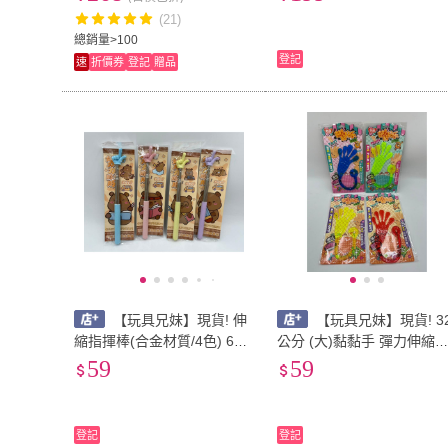
方塊 黑白積木 俄羅斯方塊
(21)
遊戲機
總銷量>100
登記
速
折價券
登記
贈品
【玩具兄妹】現貨! 伸
【玩具兄妹】現貨! 3
縮指揮棒(合金材質/4色) 69
公分 (大)黏黏手 彈力伸縮
公分 指揮棒 指讀棒 教學教
黏手 精美包裝 懷舊 復古 黏
59
59
具 伸縮棒
黏手玩具
登記
登記