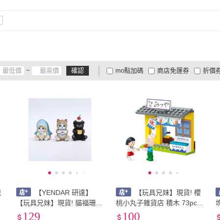
~
確認
mo點加碼
商店免運券
折價
大家電安心配
大家電快配
商
低溫宅配
定期配/分次配
貨
4
及以上
3
及以上
2
及
俄
【YENDAR 研達】
【玩具兄妹】現貨! 櫻
【玩具兄妹】現貨! 貓福珊迪
桃小丸子雜貨店 積木 73pcs
斯
愛抱抱(全6款/單盒售/盲盒) S
櫻桃小丸子積木 正版授權
129
100