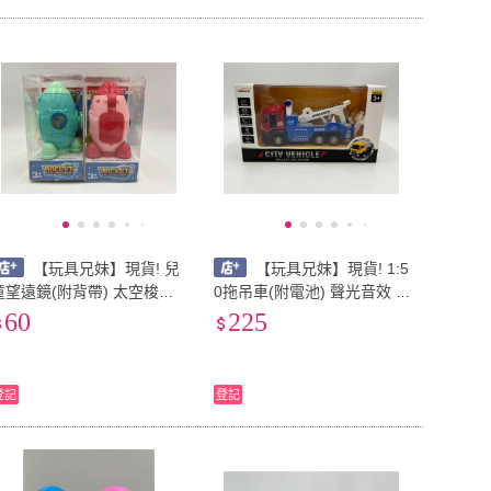
【玩具兄妹】現貨! 兒
【玩具兄妹】現貨! 1:5
童望遠鏡(附背帶) 太空梭造
0拖吊車(附電池) 聲光音效 2
型望遠鏡 戶外望遠鏡 望遠鏡
0公分 拖吊車 迴力車 車頭可
60
225
科學實驗 精美盒裝 戶外 親
以往下 拖板車 工程車玩具
子 科學
登記
登記