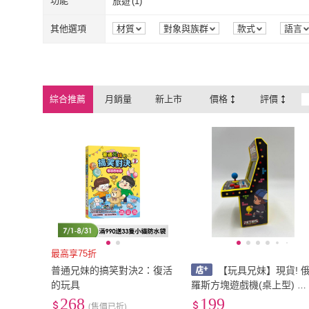
功能
旅遊
(
1
)
旅遊
(
1
)
其他選項
材質
對象與族群
款式
語言
綜合推薦
月銷量
新上市
價格
評價
最高享75折
普通兄妹的搞笑對決2：復活
【玩具兄妹】現貨! 
的玩具
羅斯方塊遊戲機(桌上型) 可
靜音 懷舊小時候玩具 俄羅
268
199
(售價已折)