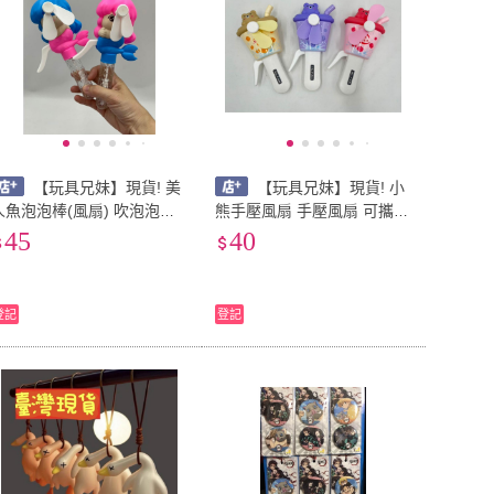
【玩具兄妹】現貨! 美
【玩具兄妹】現貨! 小
人魚泡泡棒(風扇) 吹泡泡玩
熊手壓風扇 手壓風扇 可攜式
具 多功能泡泡玩具 戶外泡泡
風扇 小風扇 手動風扇 手持
45
40
造型泡泡棒 戶外 露營 婚禮
風扇 環保風扇小朋友最愛 夏
泡泡
天必備
登記
登記