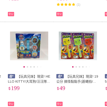
機
T安全玩具 正版授權 盲盒公
(1)
仔 貓咪 公仔 盒玩
登記
登記
2
【玩具兄妹】現貨! HE
【玩具兄妹】現貨! 19
黏
LLO KITTY/大耳狗/汪汪隊立
公分 搞怪黏黏手(蒼蠅拍/附
大功 變幻手錶 奇幻手錶 ST
蒼蠅) 整人玩具 彈力伸縮黏
199
49
安全玩具 玩具手錶
黏手 精美包裝 懷舊 復古 黏
黏手玩具
登記
登記