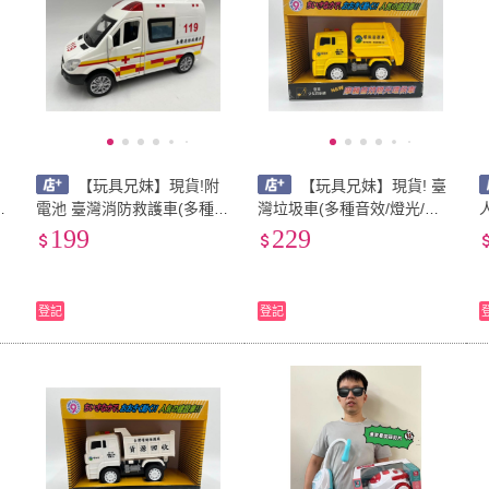
【玩具兄妹】現貨!附
【玩具兄妹】現貨! 臺
電池 臺灣消防救護車(多種音
灣垃圾車(多種音效/燈光/慣
市
效/燈光/合金迴力/車門可開)
性摩輪/後斗可以開啟) 台灣
199
229
音
救護車 台灣配音 音效 119
配音 ST安全玩具 資源回收
車 環保車
登記
登記