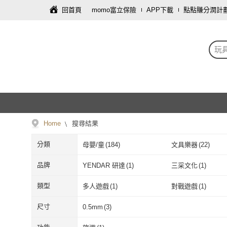
回首頁
momo富立保險
APP下載
點點賺分潤計
玩
Home
搜尋結果
分類
母嬰/童
(
184
)
文具樂器
(
22
)
鞋/包/箱
(
1
)
圖書/影音
(
1
)
品牌
YENDAR 研達
(
1
)
三采文化
(
1
)
藝術開運/宗教
(
1
)
YENDAR 研達
(
1
)
三采文化
(
1
)
類型
多人遊戲
(
1
)
對戰遊戲
(
1
)
多人遊戲
(
1
)
對戰遊戲
(
1
)
尺寸
0.5mm
(
3
)
0.5mm
(
3
)