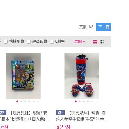
頁數
1
/
8
下一頁
券
快速到貨
超商取貨
0利率
展開
棋
條
品有量
有影片
電視購物
盤
列
到付款
超商付款
5
式
式
以上
1
及以上
【玩具兄妹】現貨! 麥
【玩具兄妹】現貨! 蜘
塊積木(七塊積木+1個人偶)
蛛人拳擊手套組(手套*2+拳
磁力DIY積木塊 拼裝磁力 我
靶*1) 拳擊玩具 男孩健身運
69
239