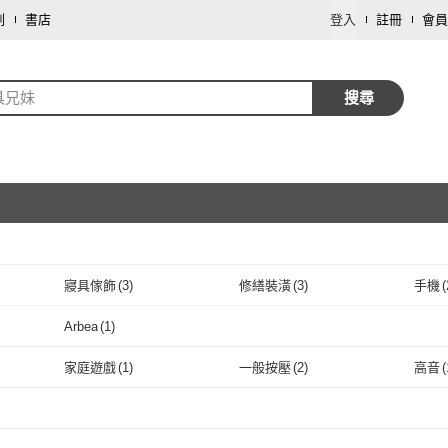
劃
書店
登入
註冊
會員
具兄妹
搜尋
寢具傢飾
(
3
)
修繕裝潢
(
3
)
手機
(
取消
運動用品/器材
(
1
)
戶外用品
(
1
)
車類
(
Arbea
(
1
)
取消
Arbea
(
1
)
家庭遊戲
(
1
)
一般按壓
(
2
)
高音
(
取消
家庭遊戲
(
1
)
一般按壓
(
2
)
取消