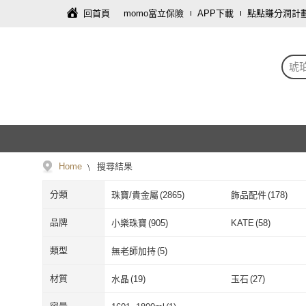
回首頁
momo富立保險
APP下載
點點賺分潤計
琥
Home
搜尋結果
分類
珠寶/貴金屬
(
2865
)
飾品配件
(
178
)
品牌
小樂珠寶
(
905
)
KATE
(
58
)
小樂珠寶
(
905
)
KATE
(
58
)
優雅琥珀
(
116
)
御古齋
(
1
)
類型
無老師加持
(
5
)
優雅琥珀
(
116
)
御古齋
(
1
)
雨揚
(
9
)
Alamode
(
2
)
無老師加持
(
5
)
材質
水晶
(
19
)
玉石
(
27
)
雨揚
(
9
)
Alamode
(
2
)
Selene
(
1
)
大東山珠寶
(
4
)
水晶
(
19
)
玉石
(
27
)