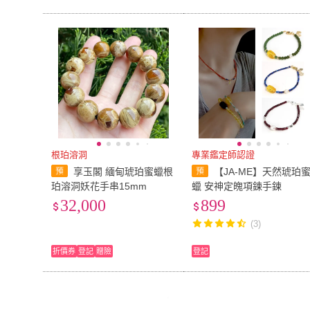
根珀溶洞
專業鑑定師認證
享玉閣 緬甸琥珀蜜蠟根
【JA-ME】天然琥珀
珀溶洞妖花手串15mm
蠟 安神定魄項鍊手鍊
32,000
899
(3)
折價券
登記
贈險
登記