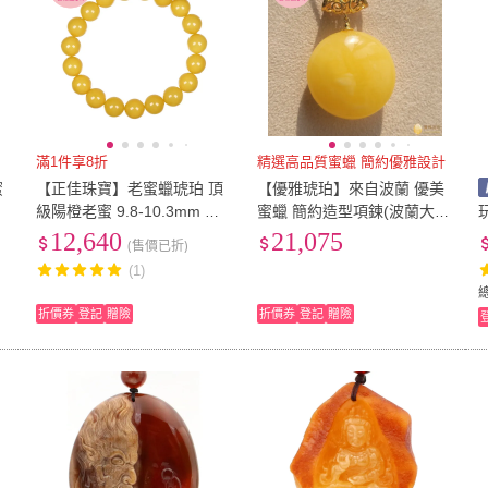
滿1件享8折
精選高品質蜜蠟 簡約優雅設計
蜜
【正佳珠寶】老蜜蠟琥珀 頂
【優雅琥珀】來自波蘭 優美
言
級陽橙老蜜 9.8-10.3mm 老
蜜蠟 簡約造型項鍊(波蘭大師
蜜蠟手珠｜日本彈力繩
作品 具鑑定證書)
12,640
21,075
(售價已折)
(1)
折價券
登記
贈險
折價券
登記
贈險