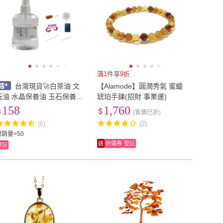
滿1件享9折
台灣現貨🚀白茶油 文
【Alamode】圓潤秀氣 蜜蠟
玩油 水晶保養油 玉石保養油
琥珀手鍊(招財 事業運)
壽山石玉石養護油 翡翠蜜蠟
158
1,760
(售價已折)
瑪瑙琥珀和田玉水晶文玩保
(6)
(2)
養油 保養油 文玩
總銷量>50
速
折價券
登記
登記