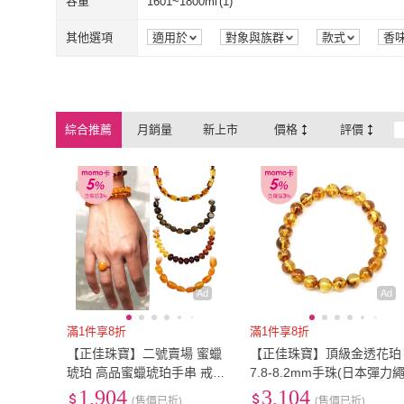
琉璃
(
1
)
珍珠
(
17
)
容量
1601~1800ml
(
1
)
Selene
(
1
)
大東山珠寶
(
4
)
C&C
(
2
)
Amber Felix
(
2
)
琉璃
(
1
)
珍珠
(
17
)
14K金
(
3
)
18K金
(
10
)
1601~1800ml
(
1
)
其他選項
適用於
對象與族群
款式
香
C&C
(
2
)
Amber Felix
(
EU CARE 歐台絲路
(
1
)
KT DADA
(
8
)
14K金
(
3
)
18K金
(
10
)
琥珀
(
7
)
天珠/天眼
(
1
)
EU CARE 歐台絲路
(
1
)
KT DADA
(
8
)
EMMA SUE
(
2
)
赫本珠寶
(
3
)
琥珀
(
7
)
天珠/天眼
(
1
)
綜合推薦
月銷量
新上市
價格
評價
EMMA SUE
(
2
)
赫本珠寶
(
3
)
Ad
Ad
滿1件享8折
滿1件享8折
【正佳珠寶】二號賣場 蜜蠟
【正佳珠寶】頂級金透花珀
琥珀 高品蜜蠟琥珀手串 戒指
7.8-8.2mm手珠(日本彈力繩
項鍊吊墜 耳釘耳環 蜜蠟琥珀
1,904
3,104
(售價已折)
(售價已折)