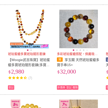
琥珀蜜蠟多寶琥珀隨形套鍊
多彩琥珀蜜蠟搭配，佩戴吸睛亮眼
蜜
【Woogie武吉珠寶】琥珀蜜
享玉閣 天然琥珀蜜蠟多
蠟多寶琥珀隨形套鍊(多寶5-
寶手串15+
6mm)
2,980
32,000
(7)
登記
折價券
登記
贈險