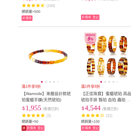
飾品｜多款任選
(184)
總銷量>500
折價券
登記
折價券
滿1件享9折
滿1件享8折
【Alamode】漸層設計款琥
【正佳珠寶】蜜蠟琥珀 高
珀蜜蠟手鍊(天然琥珀)
琥珀手排 翳珀 血珀 蟲珀 水
膽珀 藍花珀 蜜蠟手排｜多
1,955
4,544
(售價已折)
(售價已折)
賣場
(3)
(32)
總銷量>50
總銷量>100
速
折價券
登記
折價券
登記