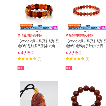
血珀花珀多寶手排
精品棕珀蠟雕刻手鍊
【Woogie武吉珠寶】琥珀蜜
【Woogie武吉珠寶】琥珀
蠟血珀花珀多寶手排(六角設
蠟棕珀蠟雕刻手鍊(六字真
計16-17mm)
8mm)
4,980
2,980
(9)
(1)
登記
登記