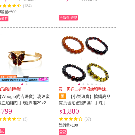
飾品｜多款任選
(184)
總銷量>500
折價券
登記
折價券
血珀雕刻手環
買一再送二送墜項鍊和手鍊招財款
【Woogie武吉珠寶】琥珀蜜
【小樂珠寶】搶購高品
蠟血珀雕刻手環(蝴蝶29x25
質真琥珀蜜蠟5選1 手珠手鍊
mm)
串TT75(老蜜蠟琥珀血珀翳珀
799
1,880
賺大錢發財桃花運旺人緣佳)
(3)
(37)
總銷量>100
登記
登記