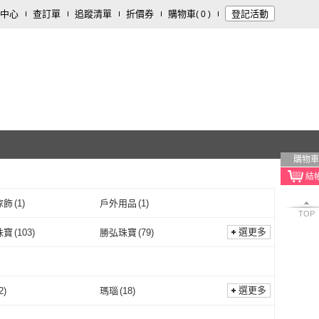
中心
查訂單
追蹤清單
折價券
購物車
登記活動
(
0
)
購物車
傢飾
(
1
)
戶外用品
(
1
)
TOP
選更多
珠寶
(
103
)
勝弘珠寶
(
79
)
正佳珠寶
(
103
)
勝弘珠寶
(
79
)
滿堂
(
44
)
開運方程式
(
15
)
金玉滿堂
(
44
)
開運方程式
(
15
)
DY
(
6
)
A1 寶石
(
3
)
選更多
2
)
瑪瑙
(
18
)
KEDDY
(
6
)
A1 寶石
(
3
)
來
(
2
)
MU LIFE 荒木雕塑藝品
(
1
)
鋯石
(
2
)
瑪瑙
(
18
)