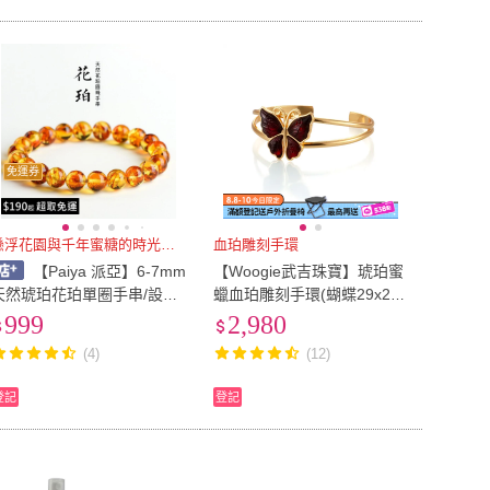
免運券
懸浮花園與千年蜜糖的時光對話
血珀雕刻手環
【Paiya 派亞】6-7mm
【Woogie武吉珠寶】琥珀蜜
天然琥珀花珀單圈手串/設計
蠟血珀雕刻手環(蝴蝶29x25
款+老蜜蠟 二選一 賣完不補
mm)
999
2,980
啦
(4)
(12)
登記
登記