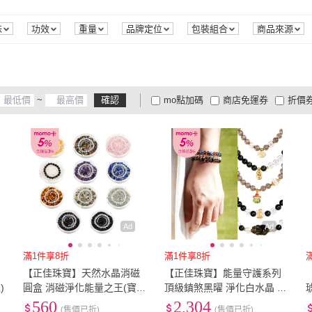
硃砂
(
2
)
玉髓
(
4
)
孔雀
昕頤珠寶
(
2
)
喜緣玉品
(
3
)
幸福珠寶
(
1
)
my stere 我的時尚秘境
(
1
)
AF A
硃砂
(
2
)
玉髓
(
4
)
9999純金
(
2
)
銀
(
1132
)
925
味
功效
重量
品牌定位
包裝組合
商品來源
2
)
幸福珠寶
(
1
)
my stere 我的時尚秘境
(
1
)
LEEHER
(
12
)
LEESA
(
11
)
琪臻
9999純金
(
2
)
銀
(
1132
)
蜜蠟
(
20
)
礦物
(
2
)
其他
(
LEEHER
(
12
)
LEESA
(
11
)
藏古祥館
(
17
)
山水之寶
(
1
)
Penn
蜜蠟
(
20
)
礦物
(
2
)
~
確認
mo點加碼
商店免運券
折價
藏古祥館
(
17
)
山水之寶
(
1
)
大家電安心配
大家電快配
商
低溫宅配
定期配/分次配
貨
4
及以上
3
及以上
2
及
Ad
Ad
滿1件享8折
滿1件享8折
【正佳珠寶】天然水晶消磁
【正佳珠寶】能量守護系列
)
圓盒 消磁淨化能量之王(寶石
頂級鎮煞黑曜 淨化白水晶 黑
多選淨化能量)
曜石白水晶能量手珠
560
2,304
(售價已折)
(售價已折)