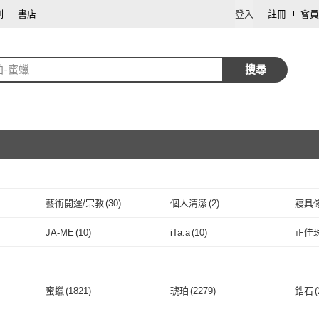
劃
書店
登入
註冊
會員
珀-蜜蠟
搜尋
藝術開運/宗教
(
30
)
個人清潔
(
2
)
寢具
取消
JA-ME
(
10
)
iTa.a
(
10
)
正佳
取消
JA-ME
(
10
)
iTa.a
(
10
)
K.D.J 圓融珠寶
(
25
)
Paiya 派亞
(
11
)
金玉
K.D.J 圓融珠寶
(
25
)
Paiya 派亞
取消
(
11
)
巴黎精品
(
3
)
SUNS
(
2
)
KED
蜜蠟
(
1821
)
琥珀
(
2279
)
鋯石
(
巴黎精品
(
3
)
SUNS
(
2
)
昕頤珠寶
(
2
)
喜緣玉品
(
3
)
鑫運
取消
蜜蠟
(
1821
)
琥珀
(
2279
)