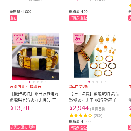
總銷量>1,000
總銷量>100
登記
折價券
登記
波蘭國寶 有機寶石
滿1件享8折
品
【優雅琥珀】來自波羅地海
【正佳珠寶】蜜蠟琥珀 高品
蜜蠟與多寶琥珀手排(手工隨
蜜蠟琥珀手串 戒指 項鍊吊墜
選
型弧切 經典手排 具鑑定證
耳釘耳環 蜜蠟琥珀飾品 57款
13,200
2,944
(售價已折)
書)
任選
(298)
總銷量>1,000
折價券
登記
贈險
折價券
登記