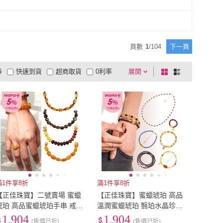
石
(
1
)
9K金以下
(
1
)
鑫運來
(
2
)
MU LIFE 荒木雕塑藝品
(
1
)
MBER ART
(
3
)
MoonDy
(
12
)
孔雀石
(
1
)
9K金以下
(
1
)
純銀
(
6
)
天然寶石
(
143
)
AF AMBER ART
(
3
)
MoonDy
(
12
)
珠寶
(
12
)
開運億姊
(
3
)
925純銀
(
6
)
天然寶石
(
143
)
3
)
樹脂鏡片
(
2
)
頁數
1
/
104
下一頁
琪臻珠寶
(
12
)
開運億姊
(
3
)
y 珮妮
(
3
)
巧藝坊
(
3
)
其他
(
3
)
樹脂鏡片
(
2
)
券
快速到貨
超商取貨
0利率
展開
棋
條
Penny 珮妮
(
3
)
巧藝坊
(
3
)
品有量
有影片
電視購物
盤
列
到付款
超商付款
5
式
式
以上
1
及以上
滿1件享8折
滿1件享8折
【正佳珠寶】二號賣場 蜜蠟
【正佳珠寶】蜜蠟琥珀 高品
琥珀 高品蜜蠟琥珀手串 戒指
溫潤蜜蠟琥珀 翳珀水晶珍珠
項鍊吊墜 耳釘耳環 蜜蠟琥珀
沉香 多款輕奢設計 款式多選
1,904
1,904
(售價已折)
(售價已折)