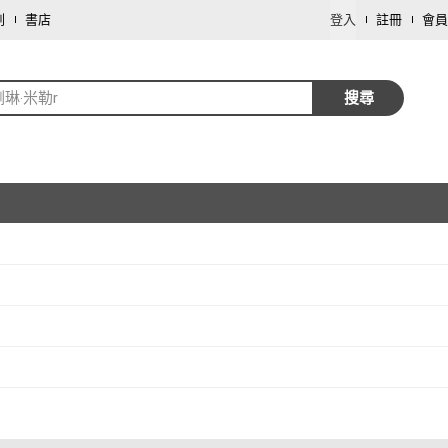
劃
書店
登入
註冊
會員
琳‧米勒r
搜尋
取消
取消