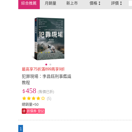
綜合推薦
月銷量
新上市
價格
評價
最高享75折滿899再享9折
犯罪現場：李昌鈺刑事鑑識
教程
458
(售價已折)
(5)
總銷量>50
速
折價券
登記
1