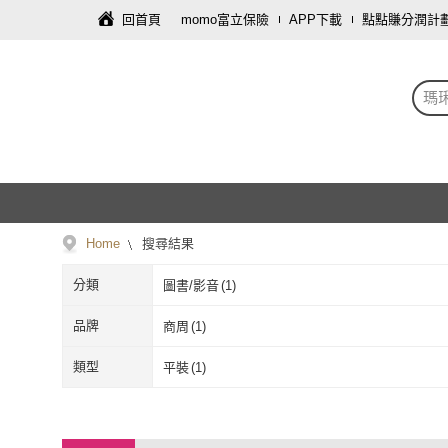
回首頁
momo富立保險
APP下載
點點賺分潤計
瑪琍
Home
搜尋結果
分類
圖書/影音
(
1
)
品牌
商周
(
1
)
商周
(
1
)
類型
平裝
(
1
)
平裝
(
1
)