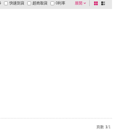
券
快速到貨
超商取貨
0利率
展開
棋
條
品有量
有影片
電視購物
盤
列
到付款
超商付款
5
式
式
以上
1
及以上
頁數
1
/
1