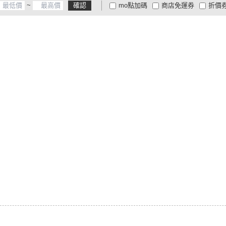
~
確認
mo點加碼
商店免運券
折價
大家電安心配
大家電快配
商
低溫宅配
定期配/分次配
貨
4
及以上
3
及以上
2
及