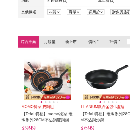
EU36
(
12
)
EU36.5
(
9
)
功能
計時碼錶
(
3
)
萬年曆
(
1
)
DASHING DIVA
(
1
)
IPANEMA
(
1
)
Bravado
(
1
)
CASIO 卡西歐
(
5
)
EU36
(
12
)
EU36.5
(
9
)
EU39
(
14
)
EU39.5
(
11
)
計時碼錶
(
3
)
萬年曆
(
1
)
世界時間
(
3
)
無防水功能
(
1
)
其他選項
材質
容量
適用於
對象與族
來源
顏色
品牌定位
包裝組
Bravado
(
1
)
CASIO 卡西
KERAIA 克萊亞
(
2
)
LADY
(
8
)
EU39
(
14
)
EU39.5
(
11
)
EU42
(
5
)
US4
(
1
)
世界時間
(
3
)
無防水功能
(
1
)
KERAIA 克萊亞
(
2
)
LADY
(
8
)
TITONI 梅花錶
(
2
)
Zippo
(
1
)
EU42
(
5
)
US4
(
1
)
US6.5
(
13
)
US7
(
13
)
綜合推薦
月銷量
新上市
價格
評價
TITONI 梅花錶
(
2
)
Zippo
(
1
)
QWQ
(
8
)
海夫健康生活館
(
7
)
US6.5
(
13
)
US7
(
13
)
US9.5
(
2
)
21.5cm
(
1
)
QWQ
(
8
)
海夫健康生活
ZENGER
(
7
)
VOGUE
(
7
)
US9.5
(
2
)
21.5cm
(
1
)
24cm
(
13
)
24.5cm
(
12
)
ZENGER
(
7
)
VOGUE
(
7
)
24cm
(
13
)
24.5cm
(
12
)
M
(
19
)
L
(
19
)
M
(
19
)
L
(
19
)
21mm-25mm
(
5
)
26mm-30mm
(
12
)
21mm-25mm
(
5
)
26mm-30mm
(
70
(
6
)
75
(
6
)
70
(
6
)
75
(
6
)
26cm~29cm
(
7
)
30cm~34cm
(
2
)
MOMO獨家 雙鍋組
TITANIUM鈦合金強化塗層
【Tefal 特福】momo獨家 璀
【Tefal 特福】璀璨系列28
26cm~29cm
(
7
)
30cm~34cm
(
20吋
(
1
)
25吋
(
1
)
璨系列28CM不沾鍋雙鍋組
M不沾鍋炒鍋
(平底鍋+炒鍋)
999
699
20吋
(
1
)
25吋
(
1
)