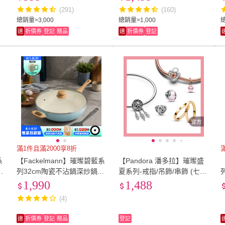
(291)
(160)
總銷量>3,000
總銷量>1,000
速
折價券
登記
贈品
速
折價券
登記
滿1件且滿2000享8折
系
【Fackelmann】璀璨碧藍系
【Pandora 潘多拉】璀璨盛
鍋
列32cm陶瓷不沾鍋深炒鍋
夏系列-戒指/吊飾/串飾 (七夕
+鍋蓋+鍋鏟 3件組(IH爐可用
禮 情人節禮 生日禮 絕版品)
1,990
1,488
鍋/電磁爐適用)
(4)
速
折價券
登記
贈品
登記