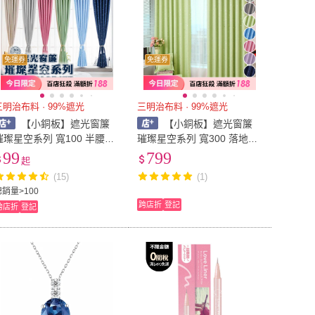
免運券
免運券
三明治布料 · 99%遮光
三明治布料 · 99%遮光
【小銅板】遮光窗簾
【小銅板】遮光窗簾
璀璨星空系列 寬100 半腰窗
璀璨星空系列 寬300 落地窗
可用 布料細緻 遮陽擋紫外線
可用 布料細緻 遮陽擋紫外線
99
799
起
支援多種安裝
支援多種安裝
(15)
(1)
總銷量>100
跨店折
登記
跨店折
登記