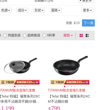
(
14
)
EU38.5
(
11
)
選更多
能
(
29
)
日期顯示
(
14
)
ANGEL
(
2
)
apbs
(
1
)
D 璀璨水鑽精品
(
127
)
havaianas 哈瓦仕
(
2
)
EU38
(
14
)
EU38.5
(
11
)
(
13
)
EU41.5
(
3
)
無功能
(
29
)
日期顯示
(
14
)
(
2
)
色調
成份
形狀
圖案
節
GFSD 璀璨水鑽精品
(
127
)
havaianas 哈瓦仕
(
2
)
 Time
(
4
)
SEIKO 精工
(
6
)
EU41
(
13
)
EU41.5
(
3
)
5
(
11
)
US6
(
13
)
100M
(
2
)
頁數
1
/
19
下一頁
Relax Time
(
4
)
SEIKO 精工
(
6
)
 愛蒂思
(
2
)
ART64
(
1
)
US5.5
(
11
)
US6
(
13
)
5
(
13
)
US9
(
5
)
券
快速到貨
超商取貨
0利率
展開
棋
條
ides 愛蒂思
(
2
)
ART64
(
1
)
e
(
1
)
Optician Charlie
(
1
)
US8.5
(
13
)
US9
(
5
)
(
13
)
23.5cm
(
12
)
品有量
有影片
電視購物
盤
列
到付款
超商付款
5
式
式
Prisme
(
1
)
Optician Charlie
(
1
)
23cm
(
13
)
23.5cm
(
12
)
(
5
)
S
(
5
)
以上
1
及以上
26cm
(
5
)
S
(
5
)
2
)
20mm以下
(
1
)
2XL
(
2
)
20mm以下
(
1
)
-45mm
(
1
)
45mm以上
(
2
)
41mm-45mm
(
1
)
45mm以上
(
2
)
~20cm
(
1
)
21cm~25cm
(
5
)
17cm~20cm
(
1
)
21cm~25cm
(
5
)
cm以上
(
4
)
0.5mm
(
2
)
TITANIUM鈦合金強化塗層
TITANIUM鈦合金強化塗層
【Tefal 特福】璀璨系列28C
【Tefal 特福】璀璨系列24C
241cm以上
(
4
)
0.5mm
(
2
)
M多用不沾鍋深平鍋/炒鍋型
M不沾鍋炒鍋
+玻璃蓋
1,199
799