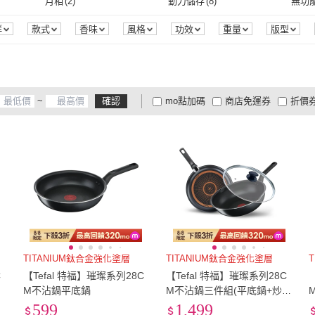
EU37
(
14
)
EU37.5
(
11
)
EU38
月相
(
2
)
動力儲存
(
8
)
無功
HaNA 梨花
(
1
)
ALUXE 亞立詩
(
2
)
CITIZEN 星辰
(
11
)
Galtiscopio 迦堤
(
8
)
GFS
EU37
(
14
)
EU37.5
(
11
)
EU40
(
13
)
EU40.5
(
11
)
EU41
月相
(
2
)
動力儲存
(
8
)
30M
(
21
)
50M
(
25
)
100M
群
款式
香味
風格
功效
重量
版型
合
認證
保固期
濃度
罩杯
商品來源
季
歐
(
5
)
CITIZEN 星辰
(
11
)
Galtiscopio 迦堤
(
8
)
LICORNE
(
4
)
MASSA-G
(
1
)
Relax
EU40
(
13
)
EU40.5
(
11
)
US4.5
(
3
)
US5
(
11
)
US5.
30M
(
21
)
50M
(
25
)
LICORNE
(
4
)
MASSA-G
(
1
)
大東山珠寶
(
3
)
Dennibella 丹妮貝拉
(
1
)
ides
US4.5
(
3
)
US5
(
11
)
US7.5
(
13
)
US8
(
13
)
US8.
~
確認
mo點加碼
商店免運券
折價
大東山珠寶
(
3
)
Dennibella 丹妮貝拉
(
1
)
點睛品
(
6
)
哥德式
(
2
)
Prism
US7.5
(
13
)
US8
(
13
)
22cm
(
11
)
22.5cm
(
10
)
23cm
大家電安心配
大家電快配
商
低溫宅配
定期配/分次配
貨
館
(
7
)
點睛品
(
6
)
哥德式
(
2
)
22cm
(
11
)
22.5cm
(
10
)
25cm
(
13
)
25.5cm
(
12
)
26cm
4
及以上
3
及以上
2
及
25cm
(
13
)
25.5cm
(
12
)
2L
(
5
)
XL
(
12
)
2XL
(
2L
(
5
)
XL
(
12
)
31mm-35mm
(
16
)
36mm-40mm
(
12
)
41mm
12
)
31mm-35mm
(
16
)
36mm-40mm
(
12
)
80
(
6
)
85
(
1
)
17cm
80
(
6
)
85
(
1
)
166-180cm
(
1
)
181-210cm
(
1
)
241
TITANIUM鈦合金強化塗層
TITANIUM鈦合金強化塗層
C
【Tefal 特福】璀璨系列28C
【Tefal 特福】璀璨系列28C
2
)
166-180cm
(
1
)
181-210cm
(
1
)
26~35公分
(
1
)
M不沾鍋平底鍋
M不沾鍋三件組(平底鍋+炒鍋
+玻璃蓋)
599
1,499
26~35公分
(
1
)