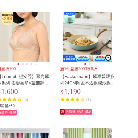
最高折700
滿1件且滿2000享8折
【Triumph 黛安芬】聚光璀
【Fackelmann】璀璨碧藍系
璨系列 澎澎氣墊V型無鋼圈
列24CM陶瓷不沾鍋深炒鍋
內衣 B-D(裸光)
+炒鏟 2件組(IH爐可用鍋/電
1,600
1,190
磁爐適用)
(5)
(1)
總銷量>50
速
折價券
登記
贈品
折價券
登記