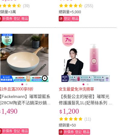
(39)
(255)
總銷量>3萬
總銷量>5,000
速
折價券
登記
贈品
速
登記
贈品
滿1件且滿2000享8折
女生最愛免沖洗精華
【Fackelmann】璀璨碧藍系
【長髮公主的秘密】璀璨光
列28CM陶瓷不沾鍋深炒鍋
修護護髮乳1L(妃蒂絲系列 護
+鍋鏟 2件組(IH爐可用鍋/電
髮素 護髮膜)
1,490
1,200
磁爐適用)
(11)
總銷量>50
速
折價券
登記
贈品
速
折價券
登記
贈品