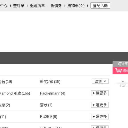
中心
查訂單
追蹤清單
折價券
購物車
登記活動
(
0
)
購物車
展開
內著
(
19
)
鞋/包/箱
(
18
)
TOP
食品/用品
(
8
)
個人清潔
(
7
)
選更多
 Diamond 引雅
(
166
)
Fackelmann
(
4
)
City Diamond 引雅
(
166
)
Fackelmann
(
4
)
1 科隆之水
(
1
)
canningvale
(
3
)
選更多
按壓
(
2
)
膏狀
(
1
)
4711 科隆之水
(
1
)
canningvale
(
3
)
CELL
(
1
)
MSH
(
1
)
一般按壓
(
2
)
膏狀
(
1
)
選更多
(
11
)
EU35.5
(
9
)
RENECELL
(
1
)
MSH
(
1
)
EL
(
2
)
apbs
(
1
)
EU35
(
11
)
EU35.5
(
9
)