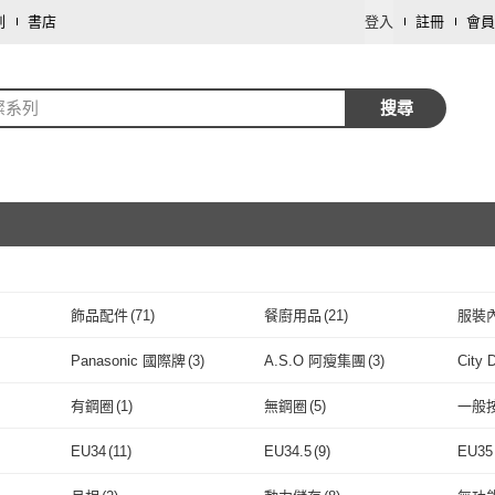
劃
書店
登入
註冊
會員
璨系列
搜尋
飾品配件
(
71
)
餐廚用品
(
21
)
服裝
取消
寢具傢飾
(
10
)
戶外用品
(
9
)
保健
Panasonic 國際牌
(
3
)
A.S.O 阿瘦集團
(
3
)
City
取消
母嬰/童
(
1
)
運動用品/器材
(
1
)
(
8
)
Panasonic 國際牌
(
3
)
A.S.O 阿瘦集團
(
3
)
小銅板
(
7
)
長髮公主的秘密
(
1
)
471
有鋼圈
(
1
)
無鋼圈
(
5
)
一般
芬
(
9
)
小銅板
(
7
)
長髮公主的秘密
取消
(
1
)
青葉
(
3
)
台隆手創館
(
1
)
RENE
有鋼圈
(
1
)
無鋼圈
(
5
)
EU34
(
11
)
EU34.5
(
9
)
EU35
青葉
(
3
)
台隆手創館
(
1
)
HaNA 梨花
(
1
)
ALUXE 亞立詩
(
2
)
ANG
取消
EU34
(
11
)
EU34.5
(
9
)