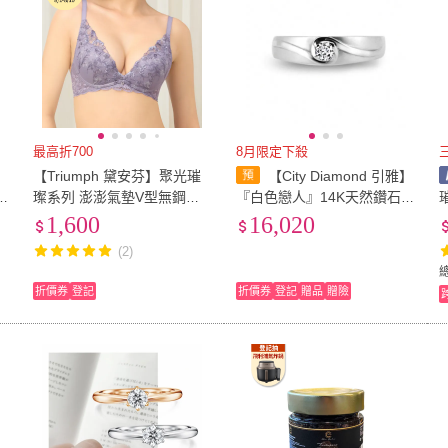
最高折700
8月限定下殺
【Triumph 黛安芬】聚光璀
【City Diamond 引雅】
璨系列 澎澎氣墊V型無鋼圈
『白色戀人』14K天然鑽石1
D
內衣 B-D(灰紫)
0分白K金戒指 鑽戒 男戒 對
1,600
16,020
戒(璀璨流光系列)
(2)
折價券
登記
折價券
登記
贈品
贈險