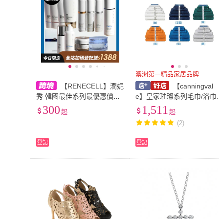
澳洲第一精品家居品牌
【RENECELL】潤妮
【canningval
秀 韓國最佳系列最優惠價格
e】皇家璀璨系列毛巾/浴巾/
璀璨煥膚套裝 鑽石套裝 Mira
方巾 6件組 ROYAL SPLEN
300
1,511
起
起
cle Diamond Set
OUR
(2)
登記
登記