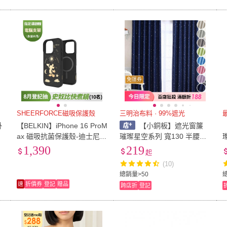
免運券
SHEERFORCE磁吸保護殼
三明治布料 · 99%遮光
掛
【BELKIN】iPhone 16 ProM
【小銅板】遮光窗簾
S
ax 磁吸抗菌保護殼-迪士尼系
璀璨星空系列 寬130 半腰窗
列_璀璨米奇黑(MSA024qcL
可用 布料細緻 遮陽擋紫外線
1,390
219
起
D-DY)
支援多種安裝
(10)
總銷量>50
速
折價券
登記
贈品
跨店折
登記