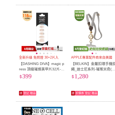
全新升級 免照燈 30+2片入
APPLE專業配件商來自美國
【DASHING DIVA】magic p
【BELKIN】金屬扣環手機
ress 頂級璀燦美甲片32片-奶
繩_迪士尼系列-璀璨米奇(M
霧薄紗24g (貼鑽 粉色 婚禮
Z001qcLD-DY)
399
1,280
系列 最新升級)
速
登記
贈品
速
折價券
登記
贈品