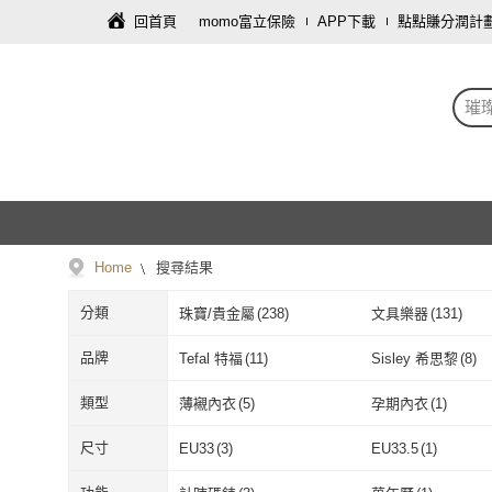
回首頁
momo富立保險
APP下載
點點賺分潤計
璀
Home
搜尋結果
分類
珠寶/貴金屬
(
238
)
文具樂器
(
131
)
修繕裝潢
(
17
)
彩妝保養
(
12
)
品牌
Tefal 特福
(
11
)
Sisley 希思黎
(
8
)
手機
(
6
)
食品飲料
(
1
)
Tefal 特福
(
11
)
Sisley 希思黎
Pandora 潘多拉
(
1
)
Triumph 黛安芬
(
9
)
類型
薄襯內衣
(
5
)
孕期內衣
(
1
)
Pandora 潘多拉
(
1
)
Triumph 黛安
Chic Taste 曼時
(
1
)
BELKIN
(
5
)
薄襯內衣
(
5
)
孕期內衣
(
1
)
指甲貼片
(
1
)
素食
(
1
)
尺寸
EU33
(
3
)
EU33.5
(
1
)
Chic Taste 曼時
(
1
)
BELKIN
(
5
)
DASHING DIVA
(
1
)
IPANEMA
(
1
)
指甲貼片
(
1
)
素食
(
1
)
EU33
(
3
)
EU33.5
(
1
)