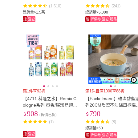
(1,610)
(241)
總銷量>1.5萬
總銷量>5,000
速
登記
速
折價券
登記
贈品
滿1件享92折
滿1件且滿1000享88折
【4711 科隆之水】Remix C
【Fackelmann】璀璨碧藍
ologne系列 橙香/璀璨島嶼/
列20CM陶瓷不沾鍋單柄湯
綠洲/沁檸/加州陽光 古龍水1
(IH爐可用鍋/電磁爐適用)
908
790
(售價已折)
00ml -任選 (專櫃公司貨)
(1)
(8)
總銷量>50
速
登記
速
折價券
登記
贈品