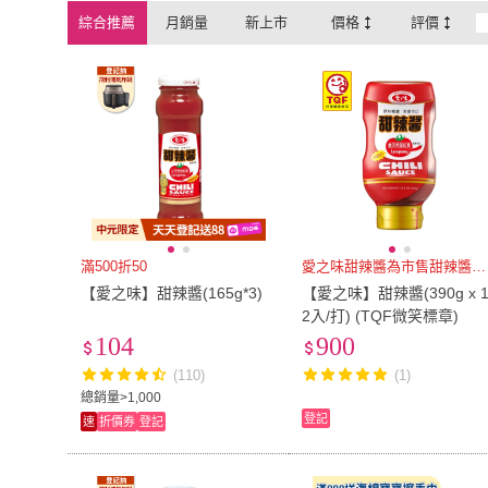
綜合推薦
月銷量
新上市
價格
評價
滿500折50
愛之味甜辣醬為市售甜辣醬第一品
【愛之味】甜辣醬(165g*3)
【愛之味】甜辣醬(390g x 
2入/打) (TQF微笑標章)
104
900
(110)
(1)
總銷量>1,000
登記
速
折價券
登記