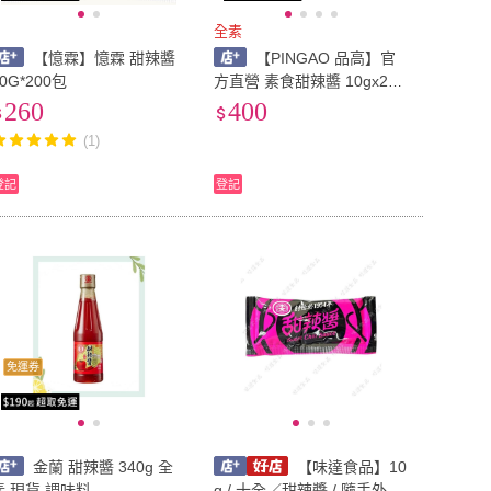
全素
【憶霖】憶霖 甜辣醬
【PINGAO 品高】官
10G*200包
方直營 素食甜辣醬 10gx250
包 購買2組含以上請選擇宅
260
400
配寄送 油膏 醬油 水餃 甜不
(1)
辣 肉片 拌炒 拌麵
登記
登記
免運券
金蘭 甜辣醬 340g 全
【味達食品】10
素 現貨 調味料
g / 十全／甜辣醬 / 隨手外帶