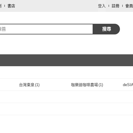
劃
書店
登入
註冊
會員
辣醬
搜尋
取消
台灣東泉
(
1
)
咖樂迪咖啡農場
(
1
)
deSI
取消
台灣東泉
(
1
)
咖樂迪咖啡農場
(
1
)
蘋果市集
(
2
)
義美
(
2
)
龍宏
(
蘋果市集
(
2
)
義美
取消
(
2
)