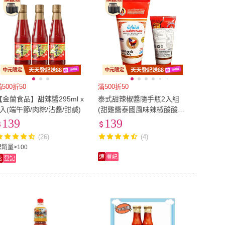
滿500折50
滿500折50
【金蘭食品】甜辣醬295ml x
泰式甜辣椒醬隨手瓶2入組
3入(端午節/肉粽/沾醬/甜鹹)
(甜雞醬泰國風味辣椒酸酸辣
辣)
139
139
(26)
(4)
總銷量>100
速
登記
速
登記