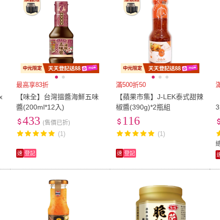
最高享83折
滿500折50
x
【味全】台灣搵醬海鮮五味
【蘋果市集】J-LEK泰式甜辣
醬(200ml*12入)
椒醬(390g)*2瓶組
433
116
(售價已折)
(1)
(1)
速
登記
速
登記