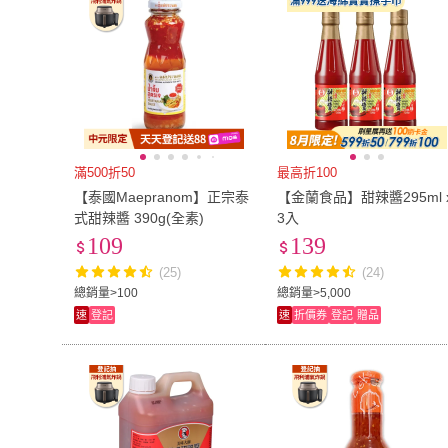
滿500折50
最高折100
【泰國Maepranom】正宗泰
【金蘭食品】甜辣醬295ml 
式甜辣醬 390g(全素)
3入
109
139
(25)
(24)
總銷量>100
總銷量>5,000
速
登記
速
折價券
登記
贈品