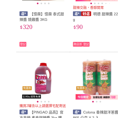
甜辣交融，香醇開胃
【憶霖】憶霖 泰式甜
明德 甜辣醬 22
辣醬 燒雞醬 3KG
g
320
90
登記
跨店折
登記
免運券
免運券
購買2罐含以上請選擇宅配寄送
【PINGAO 品高】官
Colona 香辣甜洋蔥
方直營 素食甜辣醬 3kg 購買
865 公克 X 2 入