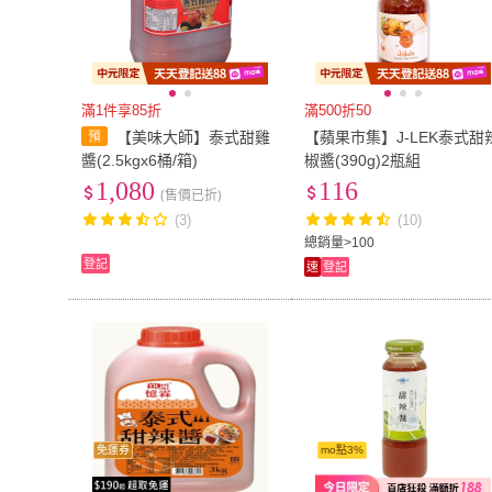
滿1件享85折
滿500折50
【美味大師】泰式甜雞
【蘋果市集】J-LEK泰式甜
醬(2.5kgx6桶/箱)
椒醬(390g)2瓶組
1,080
116
(售價已折)
(3)
(10)
總銷量>100
登記
速
登記
免運券
mo點3%