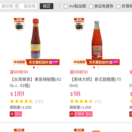
~
確認
mo點加碼
商店免運券
折價
大家電安心配
大家電快配
商
低溫宅配
定期配/分次配
貨
4
及以上
3
及以上
2
及
滿500折50
滿500折50
1
【台灣東泉】東泉辣椒醬(42
【美味大師】泰式甜雞醬(70
0c.c. X2瓶)
0ml)
0
189
98
(131)
(71)
總銷量>1,000
總銷量>1,000
速
登記
速
折價券
登記