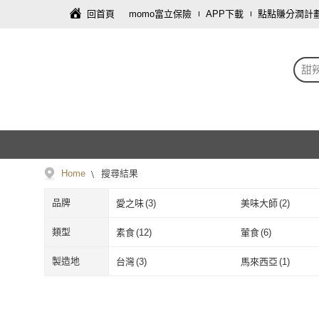
回首頁
momo富立保險
APP下載
點點賺分潤計
甜
Home
搜尋結果
品牌
愛之味
(
3
)
美味大師
(
2
)
愛之味
(
3
)
美味大師
(
2
)
味全
(
1
)
YILIN 憶霖
(
3
)
類型
素食
(
12
)
葷食
(
6
)
味全
(
1
)
YILIN 憶霖
(
3
)
PINGAO 品高
(
2
)
味達食品
(
2
)
素食
(
12
)
葷食
(
6
)
製造地
台灣
(
3
)
馬來西亞
(
1
)
PINGAO 品高
(
2
)
味達食品
(
2
)
台灣
(
3
)
馬來西亞
(
1
)