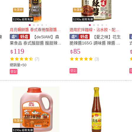
免運券
免運券
月亮蝦餅醬 泰式春捲酸甜醬首選
適用於拌麵線、沾水餃、配飯、拌
辣
【deSIAM】森
【愛之味】花生
果食品 泰式酸甜醬 酸甜辣醬
脆辣醬165G 調味醬 辣醬 拌
泰式醬料 酸甜醬 沾拌醬
飯 拌菜皆宜
119
85
(7)
(3)
總銷量>50
登記
登記
免運券