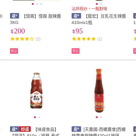
沾拌煎炒，一瓶對味
0
【憶霖】憶霖 甜辣醬
【龍宏】豆乳花生辣醬
3KG
410mlx1瓶
200
95
(2)
(1)
登記
登記
醬
【味達食品】
[天農國-西螺農會]西螺
【常溫】810g／福華-泰式酸
鎮農會甜辣醬420g*1玻璃瓶~