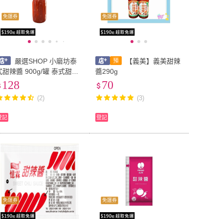
免運券
免運券
嚴選SHOP 小磨坊泰
【義美】義美甜辣
式甜辣醬 900g/罐 泰式甜辣
醬290g
醬 甜辣醬 泰式(微辣) 甜辣經
128
70
典醬 植物五辛素 Z170
(2)
(3)
登記
登記
免運券
免運券