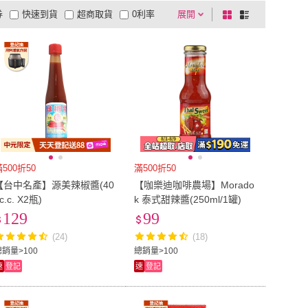
券
快速到貨
超商取貨
0利率
展開
棋
條
品有量
有影片
電視購物
盤
列
到付款
超商付款
5
式
式
以上
1
及以上
滿500折50
滿500折50
【台中名產】源美辣椒醬(40
【咖樂迪咖啡農場】Morado
c.c. X2瓶)
k 泰式甜辣醬(250ml/1罐)
129
99
(24)
(18)
總銷量>100
總銷量>100
速
登記
速
登記