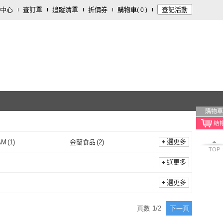
中心
查訂單
追蹤清單
折價券
購物車
登記活動
(
0
)
購物車
選更多
AM
(
1
)
金蘭食品
(
2
)
TOP
deSIAM
(
1
)
金蘭食品
(
2
)
1
)
16 brand
(
1
)
選更多
龍宏
(
1
)
16 brand
(
1
)
選更多
頁數
1
/
2
下一頁