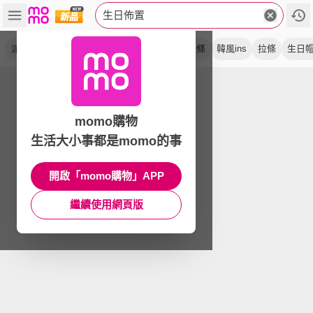
生日佈置
派對
慶生
氣球
週歲
畢業
告白
布條
韓風ins
拉條
生日
momo購物
生活大小事都是momo的事
開啟「momo購物」APP
繼續使用網頁版