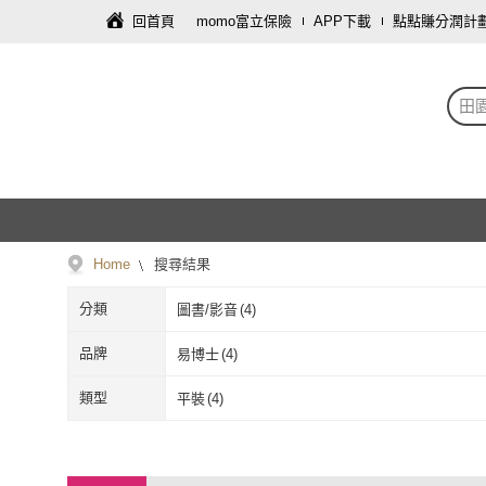
回首頁
momo富立保險
APP下載
點點賺分潤計
田
Home
搜尋結果
分類
圖書/影音
(
4
)
品牌
易博士
(
4
)
易博士
(
4
)
類型
平裝
(
4
)
平裝
(
4
)