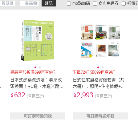
~
確認
mo點加碼
商店免運券
折價
大家電安心配
大家電快配
商
低溫宅配
定期配/分次配
貨
4
及以上
3
及以上
2
及
最高享75折滿899再享9折
下單72折 滿899再享9折
日本式建築改造法：老屋改
日式住宅風格實做套書（共
建
頭換面！RC造、木造╳耐震
六冊）：照明+住宅植栽+日
節能重點改造設計 有效打造
本式建築改造法+圖解家具設
632
2,993
(售價已折)
(售價已折)
健康安全舒適居住空間
計+照明魔法+日式住宅空間
演
可訂購時通知我
可訂購時通知我