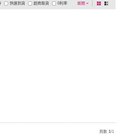
券
快速到貨
超商取貨
0利率
展開
棋
條
品有量
有影片
電視購物
盤
列
到付款
超商付款
5
式
式
以上
1
及以上
頁數
1
/
1