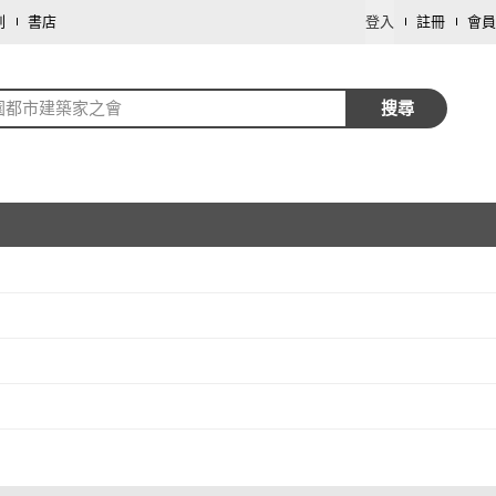
劃
書店
登入
註冊
會員
園都市建築家之會
搜尋
取消
取消