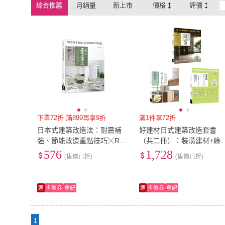
綜合推薦
月銷量
新上市
價格
評價
下單72折 滿899再享9折
滿1件享72折
日本式建築改造法：耐震補
好建材日式建築改造套書
強、節能改造重點技巧╳R
（共二冊）：裝潢建材+綠
C、木造建築改造設計流程全
材+日式建築改造
576
1,728
(售價已折)
(售價已折)
圖解
速
折價券
登記
速
折價券
登記
1