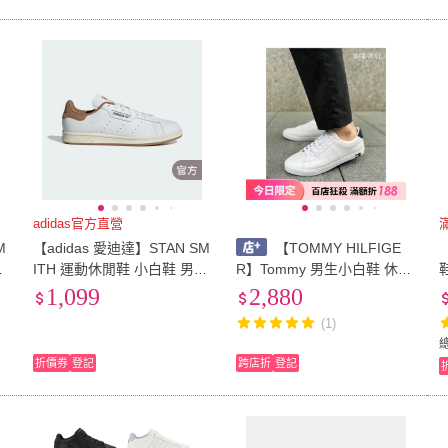
adidas官方直營
M
【adidas 愛迪達】STAN SM
【TOMMY HILFIGE
白
ITH 運動休閒鞋 小白鞋 男鞋/
R】Tommy 男生小白鞋 休閒
)
女鞋 - Originals ID1354
鞋 男鞋
1,099
2,880
(1)
折價券
登記
跨店折
登記