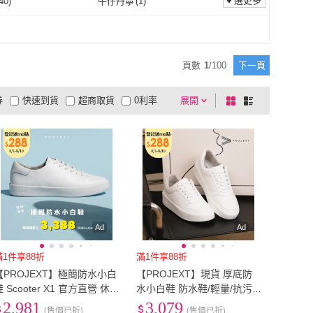
選更多
40
)
牛仔丹寧
(
1
)
PUMA
(
39
)
VANS
(
8
)
ael Jordan 喬丹
(
4
)
Water the plant
(
4
)
EU41
(
1855
)
EU41.5
(
209
)
(
1689
)
EU44.5
(
206
)
絨布
(
40
)
牛仔丹寧
(
1
)
纖維
(
152
)
棉布
(
1
)
Michael Jordan 喬丹
(
4
)
Water the plant
(
4
)
工裝
(
13
)
WYPEX
(
4
)
EU44
(
1689
)
EU44.5
(
206
)
(
276
)
EU47.5
(
128
)
聚酯纖維
(
152
)
棉布
(
1
)
12
)
頁數
1
/
100
下一頁
馬登工裝
(
13
)
WYPEX
(
4
)
(
1
)
AMADEUS 阿瑪迪斯
(
2
)
EU47
(
276
)
EU47.5
(
128
)
(
145
)
21cm
(
110
)
其它
(
12
)
券
快速到貨
超商取貨
0利率
展開
棋
條
Crocs
(
1
)
AMADEUS 阿瑪迪斯
(
2
)
BERRY 巴寶莉
(
2
)
DOLCE&GABBANA 杜嘉
(
1
)
EU50
(
145
)
21cm
(
110
)
cm
(
257
)
24cm
(
292
)
品有量
有影片
電視購物
盤
列
班納
到付款
超商付款
5
式
式
BURBERRY 巴寶莉
(
2
)
DOLCE&GABBANA 杜
(
1
)
23.5cm
(
257
)
24cm
(
292
)
cm
(
370
)
27cm
(
370
)
以上
1
及以上
嘉班納
26.5cm
(
370
)
27cm
(
370
)
cm
(
180
)
30cm
(
214
)
29.5cm
(
180
)
30cm
(
214
)
174
)
US5.5
(
195
)
US5
(
174
)
US5.5
(
195
)
403
)
US8.5
(
366
)
Ad
Ad
US8
(
403
)
US8.5
(
366
)
(
268
)
US11.5
(
168
)
滿1件享88折
滿1件享88折
【PROJEXT】極簡防水小白
【PROJEXT】現貨 厚底防
US11
(
268
)
US11.5
(
168
)
m
(
1
)
9-10cm
(
1
)
鞋 Scooter X1 官方直營 休
水小白鞋 防水鞋/輕量/抗污/
閒鞋/防滑/女鞋男鞋/募資百
厚底鞋/女鞋男鞋 (Scooter M
2,981
3,079
8-9cm
(
1
)
9-10cm
(
1
)
cm
(
13
)
15cm
(
17
)
(售價已折)
(售價已折)