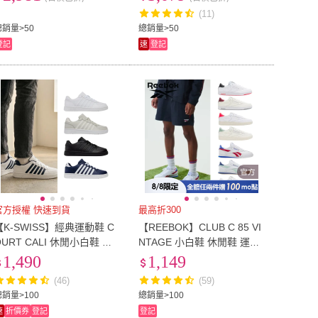
萬 2026新系列
odel3男女同款)
(11)
14.5cm
(
13
)
15cm
(
17
)
cm
(
7
)
18cm
(
11
)
總銷量>50
總銷量>50
登記
速
登記
17.5cm
(
7
)
18cm
(
11
)
cm
(
7
)
21cm
(
8
)
20.5cm
(
7
)
21cm
(
8
)
2XL
(
1
)
XL
(
1
)
2XL
(
1
)
官方授權 快速到貨
最高折300
【K-SWISS】經典運動鞋 C
【REEBOK】CLUB C 85 VI
OURT CALI 休閒小白鞋 五
NTAGE 小白鞋 休閒鞋 運動
條線 男鞋女鞋 多色選擇(047
鞋 穿搭_男/女(Club C 85 40
1,490
1,149
7/94777)
週年紀念款)100209025
(46)
(59)
總銷量>100
總銷量>100
速
折價券
登記
登記