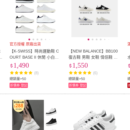
官方授權 原廠出貨
休
【K-SWISS】時尚運動鞋 C
【NEW BALANCE】BB100
_
OURT BASE II 休閒 小白鞋
復古鞋 男鞋 女鞋 情侶鞋 休
D
男鞋女鞋 多色選擇
閒鞋 小白鞋 帆布鞋 多色 D
1,490
1,550
楦 NB(BB100CVA/CVB/CN
(8)
(6)
V/CGN)
總銷量>50
總銷量>50
折價券
登記
折價券
登記