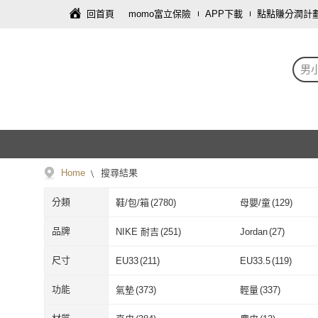
回首頁
momo富立保險
APP下載
點點賺分潤計
男
Home
搜尋結果
分類
鞋/包/箱
(
2780
)
母嬰/童
(
129
)
品牌
NIKE 耐吉
(
251
)
Jordan
(
27
)
NIKE 耐吉
(
251
)
Jordan
(
27
)
PROJEXT
(
9
)
ANTA
(
30
)
尺寸
EU33
(
211
)
EU33.5
(
119
)
PROJEXT
(
9
)
ANTA
(
30
)
FILA
(
29
)
GUCCI 古馳
(
1
)
EU33
(
211
)
EU33.5
(
119
)
EU36
(
923
)
EU36.5
(
275
)
功能
氣墊
(
373
)
輕量
(
337
)
FILA
(
29
)
GUCCI 古馳
(
J&H collection
(
27
)
Brett Neo heroes
(
EU36
(
923
)
EU36.5
(
275
)
EU39
(
2026
)
EU39.5
(
210
)
氣墊
(
373
)
輕量
(
337
)