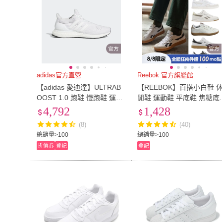
adidas官方直營
Reebok 官方旗艦館
【adidas 愛迪達】ULTRAB
【REEBOK】百搭小白鞋 
OOST 1.0 跑鞋 慢跑鞋 運動
閒鞋 運動鞋 平底鞋 焦糖底
鞋 小白鞋 男鞋 HQ4202
男/女(八款任選)_COURT A
4,792
1,428
VANCE/SMASH EDGE
(8)
(40)
總銷量>100
總銷量>100
折價券
登記
登記