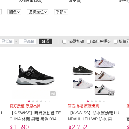
安全反光條
(
1
)
人造皮革
(
305
)
漆皮
(
5
)
絨布
(
oes
(
3
)
SUPERGA
(
6
)
moz
(
2
)
IFME
(
5
)
Paperplanes
(
8
)
Mich
EU40
(
1999
)
EU40.5
(
203
)
EU43
(
1744
)
EU43.5
(
161
)
EU44
安全反光條
(
1
)
人造皮革
(
305
)
漆皮
(
5
)
防水布
(
24
)
網布
(
243
)
聚酯
顏色
品牌定位
季節
17
)
IFME
(
5
)
Paperplanes
(
8
)
EPT
(
5
)
DIADORA
(
2
)
馬登
EU43
(
1744
)
EU43.5
(
161
)
EU46
(
495
)
EU46.5
(
117
)
EU47
防水布
(
24
)
網布
(
243
)
彈性纖維
(
1
)
皮革
(
3
)
其它
(
EPT
(
5
)
DIADORA
(
2
)
X 波兒
(
5
)
Pretty
(
1
)
TOMMY HILFIGER
(
2
)
Crocs
EU46
(
495
)
EU46.5
(
117
)
EU49
(
141
)
EU49.5
(
103
)
EU50
彈性纖維
(
1
)
皮革
(
3
)
~
確認
mo點加碼
商店免運券
折價
ENIX 波兒
(
5
)
Pretty
(
1
)
TOMMY HILFIGER
(
2
)
1
)
baibeauty 白鳥麗子
(
1
)
FUFA Shoes 富發牌
(
8
)
BUR
EU49
(
141
)
EU49.5
(
103
)
22.5cm
(
190
)
23cm
(
272
)
23.5
大家電安心配
大家電快配
商
低溫宅配
定期配/分次配
貨
 瞬足
(
1
)
baibeauty 白鳥麗子
(
1
)
FUFA Shoes 富發牌
(
8
)
22.5cm
(
190
)
23cm
(
272
)
25.5cm
(
325
)
26cm
(
385
)
26.5
4
及以上
3
及以上
2
及
25.5cm
(
325
)
26cm
(
385
)
28.5cm
(
276
)
29cm
(
256
)
29.5
28.5cm
(
276
)
29cm
(
256
)
US4
(
134
)
US4.5
(
144
)
US5
(
US4
(
134
)
US4.5
(
144
)
US7
(
304
)
US7.5
(
324
)
US8
(
Ad
Ad
US7
(
304
)
US7.5
(
324
)
US10
(
339
)
US10.5
(
257
)
US11
官方授權 原廠出貨
官方授權 原廠出貨
U
【K-SWISS】時尚運動鞋 TE
【K-SWISS】防水運動鞋 LU
US10
(
339
)
US10.5
(
257
)
US13
(
138
)
0-8cm
(
1
)
8-9c
CHNA 休閒 男鞋 黑色 09448
NDAHL LTH WP 防水 男鞋
-041-M
多色 (08456)
1,590
2,752
US13
(
138
)
0-8cm
(
1
)
13.5cm
(
15
)
14cm
(
12
)
14.5