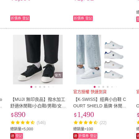
13.5cm
(
15
)
14cm
(
12
)
16.5cm
(
7
)
17cm
(
12
)
17.5
折價券
登記
折價券
登記
16.5cm
(
7
)
17cm
(
12
)
19.5cm
(
7
)
20cm
(
10
)
20.5
19.5cm
(
7
)
20cm
(
10
)
M
(
1
)
L
(
1
)
XL
(
1
)
M
(
1
)
L
(
1
)
A4
(
1
)
A4
(
1
)
官方授權 快速到貨
o
【MUJI 無印良品】撥水加工
【K-SWISS】經典小白鞋 C
小白
舒適休閒鞋/小白鞋/男鞋/女
OURT SHIELD 盾牌 休閒鞋
4
鞋/休閒鞋(共3色)
男女多色選擇 (06599/9659
890
1,490
9)
7
(546)
(22)
總銷量>5,000
總銷量>100
速
登記
速
折價券
登記