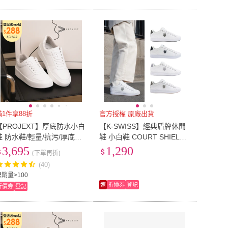
滿1件享88折
官方授權 原廠出貨
【PROJEXT】厚底防水小白
【K-SWISS】經典盾牌休閒
鞋 防水鞋/輕量/抗污/厚底鞋/
鞋 小白鞋 COURT SHIELD I
女鞋男鞋(Scooter Model3男
I 真皮板鞋 男鞋女鞋 多色(04
3,695
1,290
(下單再折)
女同款)
412/94412)
(40)
總銷量>100
速
折價券
登記
折價券
登記