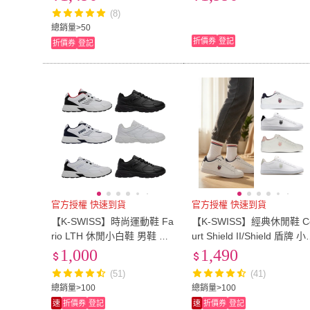
(8)
10-12cm
(
3
)
12-13cm
(
13
)
15.5cm
(
6
)
16cm
(
16
)
總銷量>50
折價券
登記
折價券
登記
15.5cm
(
6
)
16cm
(
16
)
18.5cm
(
8
)
19cm
(
9
)
18.5cm
(
8
)
19cm
(
9
)
21.5cm
(
4
)
無
(
1
)
21.5cm
(
4
)
無
(
1
)
3XL
(
1
)
4XL
(
1
)
3XL
(
1
)
4XL
(
1
)
官方授權 快速到貨
官方授權 快速到貨
【K-SWISS】時尚運動鞋 Fa
【K-SWISS】經典休閒鞋 C
rio LTH 休閒小白鞋 男鞋 女
urt Shield II/Shield 盾牌 
鞋 多色選擇(04778/94778)
鞋 男鞋女鞋 多色 (04412/9
1,000
1,490
412/06599/96599)
(51)
(41)
總銷量>100
總銷量>100
速
折價券
登記
速
折價券
登記