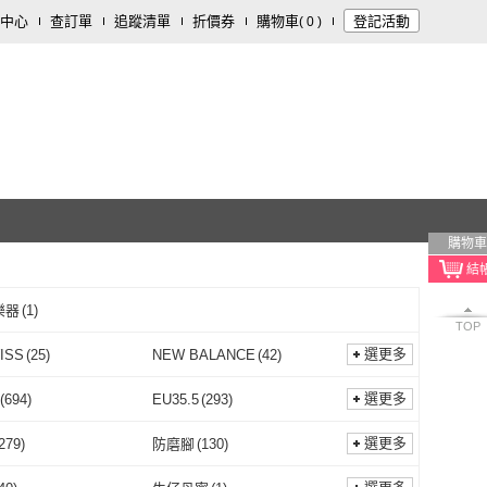
中心
查訂單
追蹤清單
折價券
購物車
登記活動
(
0
)
購物車
樂器
(
1
)
TOP
選更多
ISS
(
25
)
NEW BALANCE
(
42
)
K-SWISS
(
25
)
NEW BALANCE
(
42
)
CHERS
(
10
)
On 昂跑
(
3
)
選更多
(
694
)
EU35.5
(
293
)
SKECHERS
(
10
)
On 昂跑
(
3
)
s 亞瑟士
(
5
)
Clarks
(
5
)
EU35
(
694
)
EU35.5
(
293
)
(
1167
)
EU38.5
(
218
)
選更多
279
)
防磨腳
(
130
)
asics 亞瑟士
(
5
)
Clarks
(
5
)
A
(
39
)
VANS
(
8
)
EU38
(
1167
)
EU38.5
(
218
)
(
1855
)
EU41.5
(
209
)
耐磨
(
279
)
防磨腳
(
130
)