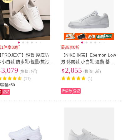
滿1件享88折
最高享8折
【PROJEXT】現貨 厚底防
【NIKE 耐吉】Ebernon Low
水小白鞋 防水鞋/輕量/抗污/
男 休閒鞋 小白鞋 運動 基本
厚底鞋/女鞋男鞋 (Scooter M
款 低筒 全白(AQ1775-100)
3,079
2,055
(售價已折)
(售價已折)
odel3男女同款)
(11)
(1)
總銷量>50
折價券
登記
速
登記