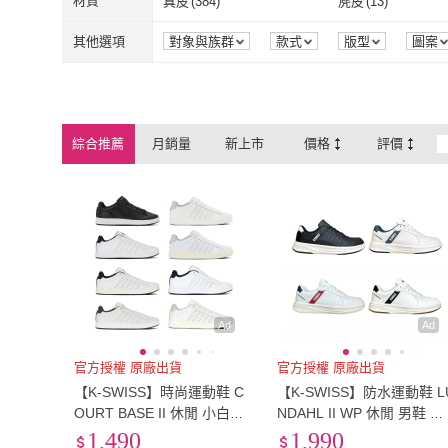
吸震減壓
(
398
)
抗菌消臭
(
68
)
材質
真皮
(
384
)
麂皮
(
13
)
J&H collection
(
27
)
Brett Neo her
SCANDINAVIAN
(
3
)
CONVERSE
(
17
)
EU39
(
2026
)
EU39.5
(
210
)
EU42
(
1836
)
EU42.5
(
268
)
吸震減壓
(
398
)
抗菌消臭
(
68
)
真皮
(
384
)
麂皮
(
13
)
GORE-TEX
(
3
)
帆布
(
56
)
其他選項
對象與族群
款式
版型
圖案
FOREST 北歐小刺蝟
SCANDINAVIAN
(
3
)
CONVERSE
(
EPRIS 艾佩絲
(
10
)
YEEZY
(
1
)
EU42
(
1836
)
EU42.5
(
268
)
EU45
(
159
)
EU45.5
(
671
)
GORE-TEX
(
3
)
帆布
(
56
)
網布
(
4
)
聚酯纖維
(
14
)
FOREST 北歐小刺蝟
EPRIS 艾佩絲
(
10
)
YEEZY
(
1
)
橘魔法
(
5
)
GREEN PHOENI
EU45
(
159
)
EU45.5
(
671
)
EU48
(
231
)
EU48.5
(
105
)
網布
(
4
)
聚酯纖維
(
14
)
德
綜合推薦
月銷量
新上市
價格
評價
橘魔法
(
5
)
GREEN PHO
Enrich 英立奇
(
2
)
SYUNSOKU 瞬足
(
EU48
(
231
)
EU48.5
(
105
)
21.5cm
(
113
)
22cm
(
137
)
德
Enrich 英立奇
(
2
)
SYUNSOKU
Louis Vuitton 路易威登
(
1
)
TOD’S
(
1
)
21.5cm
(
113
)
22cm
(
137
)
24.5cm
(
316
)
25cm
(
351
)
Louis Vuitton 路易威登
(
1
)
TOD’S
(
1
)
24.5cm
(
316
)
25cm
(
351
)
27.5cm
(
314
)
28cm
(
327
)
27.5cm
(
314
)
28cm
(
327
)
30.5cm
(
110
)
31cm
(
145
)
30.5cm
(
110
)
31cm
(
145
)
US6
(
281
)
US6.5
(
271
)
Ad
Ad
US6
(
281
)
US6.5
(
271
)
US9
(
373
)
US9.5
(
347
)
官方授權 原廠出貨
官方授權 原廠出貨
【K-SWISS】時尚運動鞋 C
【K-SWISS】防水運動鞋 L
US9
(
373
)
US9.5
(
347
)
US12
(
193
)
US12.5
(
107
)
OURT BASE II 休閒 小白鞋
NDAHL II WP 休閒 男鞋 多
男鞋女鞋 多色選擇
色 (09376)
1,490
1,990
US12
(
193
)
US12.5
(
107
)
10-12cm
(
3
)
12-13cm
(
13
)