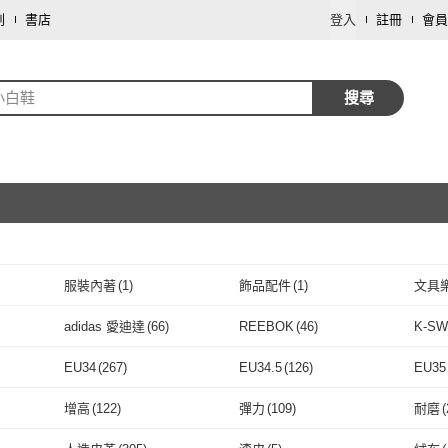
劃
書店
登入
註冊
會員
小白鞋
搜尋
服裝內著
(
1
)
飾品配件
(
1
)
文具
取消
adidas 愛迪達
(
66
)
REEBOK
(
46
)
K-SW
取消
adidas 愛迪達
(
66
)
REEBOK
(
46
)
LI-NING 李寧
(
81
)
MUJI 無印良品
(
1
)
SKE
EU34
(
267
)
EU34.5
(
126
)
EU35
LI-NING 李寧
(
81
)
MUJI 無印良品
取消
(
1
)
MIZUNO 美津濃
(
6
)
HOGAN
(
4
)
asic
EU34
(
267
)
EU34.5
(
126
)
EU37
(
967
)
EU37.5
(
271
)
EU38
增高
(
122
)
彈力
(
109
)
耐磨
(
1
)
MIZUNO 美津濃
(
6
)
HOGAN
(
4
)
3
)
SUPERGA
(
6
)
moz
(
2
)
PUM
EU37
(
967
)
EU37.5
取消
(
271
)
EU40
(
1999
)
EU40.5
(
203
)
EU41
增高
(
122
)
彈力
(
109
)