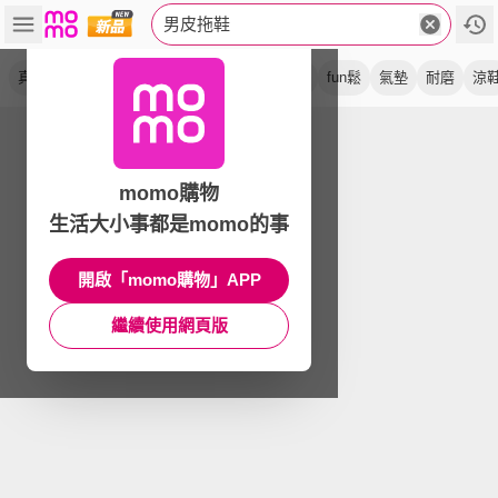
男皮拖鞋
真皮
涼拖鞋
咖啡
沙灘鞋
牛皮
黑色
fun鬆
氣墊
耐磨
涼
momo購物
生活大小事都是momo的事
開啟「momo購物」APP
繼續使用網頁版