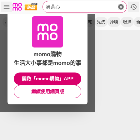
男背心
吊嘎
無袖
寬肩
排汗
涼感
涼爽
速乾
鬼洗
掉嘎
吸排
momo購物
生活大小事都是momo的事
開啟「momo購物」APP
繼續使用網頁版