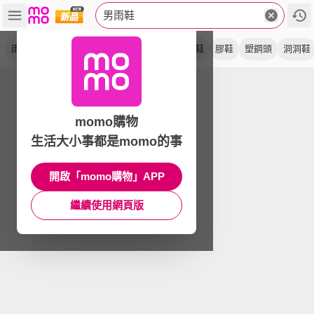
男雨鞋
雨靴
短筒
防水鞋
防水靴
防滑
工作鞋
膠鞋
塑鋼頭
洞洞鞋
momo購物
生活大小事都是momo的事
開啟「momo購物」APP
繼續使用網頁版