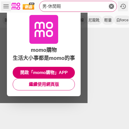
男-休閒鞋
運動鞋
低筒
輕便鞋
跑鞋
全黑
輕極線
尼龍靴
輕量
白force
momo購物
生活大小事都是momo的事
開啟「momo購物」APP
繼續使用網頁版