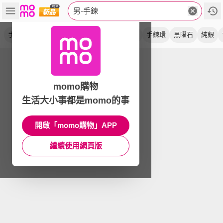
男-手鍊
手環
手鏈
鈦鋼
黑髮晶
情侶
拉長石
手鍊環
黑曜石
純銀
momo購物
生活大小事都是momo的事
開啟「momo購物」APP
繼續使用網頁版