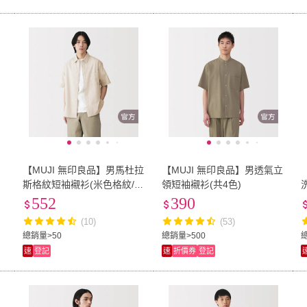
【MUJI 無印良品】男馬杜拉
【MUJI 無印良品】男透氣立
舒
斯格紋短袖襯衫(米色格紋/深
領短袖襯衫(共4色)
綠格紋/暗藍格紋/摩卡棕格
552
390
紋)
(10)
(53)
總銷量>50
總銷量>500
速
登記
速
折價券
登記