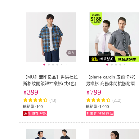
【MUJI 無印良品】男馬杜拉
【pierre cardin 皮爾卡登】
斯格紋開領短袖襯衫(共4色)
男襯衫 商務休閒抗皺耐磨
適透氣上班人氣首選短袖襯
399
799
衫(6款任選)
(43)
(212)
總銷量>100
總銷量>1,000
速
折價券
登記
折價券
登記
贈品