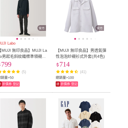
UJI Labo
【MUJI 無印良品】MUJI La
【MUJI 無印良品】男透氣彈
bo男起毛斜紋織標準領襯衫
性泡泡紗襯衫式外套(共4色)
(共2色)
799
714
(5)
(41)
總銷量>50
總銷量>100
速
折價券
登記
速
折價券
登記