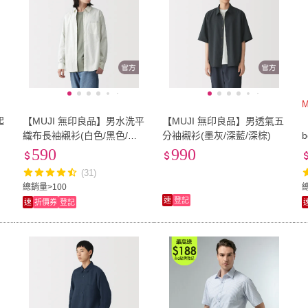
M
起
【MUJI 無印良品】男水洗平
【MUJI 無印良品】男透氣五
/
織布長袖襯衫(白色/黑色/淺
分袖襯衫(墨灰/深藍/深棕)
黃/淺藍/煙燻藍/淺黃直紋/淡
590
990
藍直紋)
(31)
總銷量>100
速
登記
速
折價券
登記