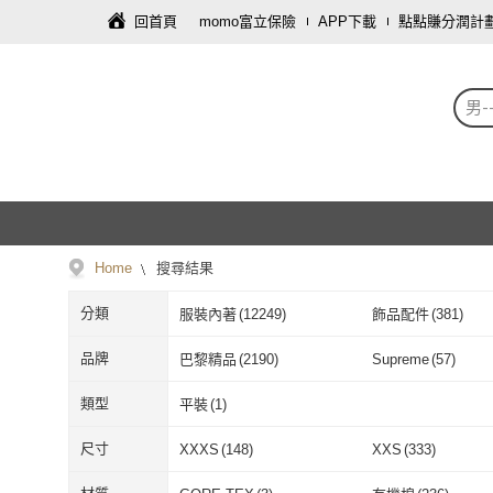
回首頁
momo富立保險
APP下載
點點賺分潤計
男-
Home
搜尋結果
分類
服裝內著
(
12249
)
飾品配件
(
381
)
寵物
(
4
)
車類
(
3
)
品牌
巴黎精品
(
2190
)
Supreme
(
57
)
巴黎精品
(
2190
)
Supreme
(
57
)
NIKE 耐吉
(
41
)
G2000
(
175
)
類型
平裝
(
1
)
NIKE 耐吉
(
41
)
G2000
(
175
)
Timberland
(
59
)
Carhartt WIP
(
17
)
平裝
(
1
)
尺寸
XXXS
(
148
)
XXS
(
333
)
Timberland
(
59
)
Carhartt WIP
(
橘魔法
(
88
)
plain-me
(
39
)
XXXS
(
148
)
XXS
(
333
)