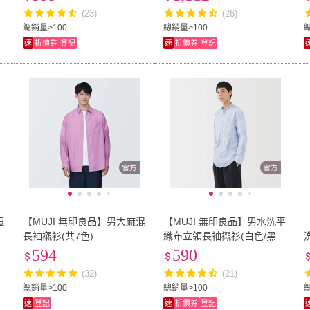
紋)
(23)
(26)
總銷量>100
總銷量>100
速
折價券
登記
速
折價券
登記
短
【MUJI 無印良品】男大麻混
【MUJI 無印良品】男水洗平
長袖襯衫(共7色)
織布立領長袖襯衫(白色/黑
色/卡其/煙燻藍/灰棕/灰直紋/
594
590
藍直紋)
(32)
(21)
總銷量>100
總銷量>100
速
登記
速
折價券
登記