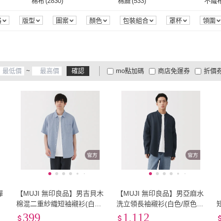
4L
(
235
)
5L
(
60
)
6L
(
21
棉布
(
2830
)
棉麻
(
533
)
不織
GAP
(
28
)
ANTA
(
13
)
者
(
19
)
ROBERTA 諾貝達
(
327
)
CHUMS
(
6
)
Wild
4L
(
235
)
5L
(
60
)
3XL
(
4744
)
4XL
(
2723
)
5XL
(
棉布
(
2830
)
棉麻
(
533
)
防水布
(
13
)
網布
(
3
)
蠶絲
(
格
版型
圖案
顏色
包裝組合
罩杯
領圍
 旅行者
(
19
)
ROBERTA 諾貝達
(
327
)
CHUMS
(
6
)
Manhattan 美好挺
(
21
)
LACOSTE
(
42
)
The N
3XL
(
4744
)
4XL
(
2723
)
61cm~70cm
(
2
)
71cm~80cm
(
5
)
81cm
防水布
(
13
)
網布
(
3
)
萊卡
(
91
)
嫘縈
(
82
)
尼龍
(
)
Manhattan 美好挺
(
21
)
LACOSTE
(
42
)
KENZO
(
19
)
EDWIN
(
43
)
Lee
(
5
61cm~70cm
(
2
)
71cm~80cm
(
5
)
6
)
121cm~130cm
(
167
)
131cm~140cm
(
110
)
141c
萊卡
(
91
)
嫘縈
(
82
)
皮革
(
8
)
無
(
28
)
其它
(
~
確認
mo點加碼
商店免運券
折價
2
)
KENZO
(
19
)
EDWIN
(
43
)
12
)
Emilio Valentino 范倫鐵
(
14
)
Hilltop 山頂鳥
(
16
)
Mark 
m
(
176
)
121cm~130cm
(
167
)
131cm~140cm
(
110
)
29腰(74公分)
(
1
)
30腰(76公分)
(
1
)
31腰(
皮革
(
8
)
無
(
28
)
塑料
(
1
)
真牛皮
(
264
)
PU皮
大家電安心配
大家電快配
商
諾
低溫宅配
定期配/分次配
貨
REN
(
12
)
Emilio Valentino 范倫
(
14
)
Hilltop 山頂鳥
(
16
)
m
(
5
)
29腰(74公分)
(
1
)
30腰(76公分)
(
1
)
35腰(89公分)
(
1
)
36腰(91公分)
(
1
)
38腰(
塑料
(
1
)
真牛皮
(
264
)
人造石
(
1
)
鋼
(
1
)
白鋼
(
4
及以上
3
及以上
2
及
鐵諾
1
)
35腰(89公分)
(
1
)
36腰(91公分)
(
1
)
38
(
1
)
人造石
(
1
)
鋼
(
1
)
38
(
1
)
彈
【MUJI 無印良品】男吉貝木
【MUJI 無印良品】男亞麻水
/
棉混二重紗織短袖襯衫(白色/
洗立領長袖襯衫(白色/原色/
黑色/深綠/藍直紋)
淺藍/深藍/墨灰格紋/深棕格
399
1,112