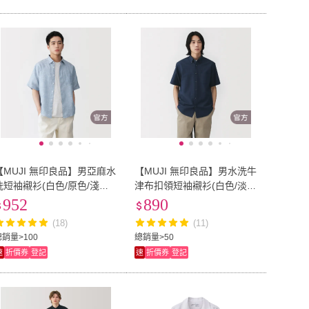
【MUJI 無印良品】男亞麻水
【MUJI 無印良品】男水洗牛
洗短袖襯衫(白色/原色/淺藍/
津布扣領短袖襯衫(白色/淡
深藍)
藍/深藍/黑直紋/淺藍直紋)
952
890
(18)
(11)
總銷量>100
總銷量>50
速
折價券
登記
速
折價券
登記