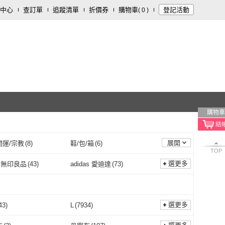
中心
查訂單
追蹤清單
折價券
購物車
登記活動
(
0
)
購物車
展開
開運/宗教
(
8
)
鞋/包/箱
(
6
)
TOP
選更多
I 無印良品
(
43
)
adidas 愛迪達
(
73
)
MUJI 無印良品
(
43
)
adidas 愛迪達
(
73
)
JUN
(
166
)
Columbia 哥倫比亞
(
94
)
CHINJUN
(
166
)
Columbia 哥倫比亞
(
94
)
ING 李寧
(
28
)
ARVOpm
(
41
)
選更多
43
)
L
(
7934
)
LI-NING 李寧
(
28
)
ARVOpm
(
41
)
WE 羅威
(
3
)
Hush Puppies
(
22
)
M
(
7243
)
L
(
7934
)