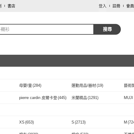
劃
書店
登入
註冊
會員
-襯衫
搜尋
母嬰/童
(
284
)
運動用品/器材
(
19
)
藝術
取消
圖書/影音
(
2
)
pierre cardin 皮爾卡登
(
445
)
米蘭精品
(
1291
)
MUJ
取消
pierre cardin 皮爾卡登
(
445
)
米蘭精品
(
1291
)
JEEP
(
161
)
NAUTICA
(
99
)
CHIN
JEEP
(
161
)
NAUTICA
取消
(
99
)
KAI KAI
(
54
)
KAVU
(
23
)
LI-N
XS
(
653
)
S
(
2713
)
M
(
72
17
)
KAI KAI
(
54
)
KAVU
(
23
)
GAP
(
28
)
ANTA
(
13
)
LOE
取消
XS
(
653
)
S
(
2713
)