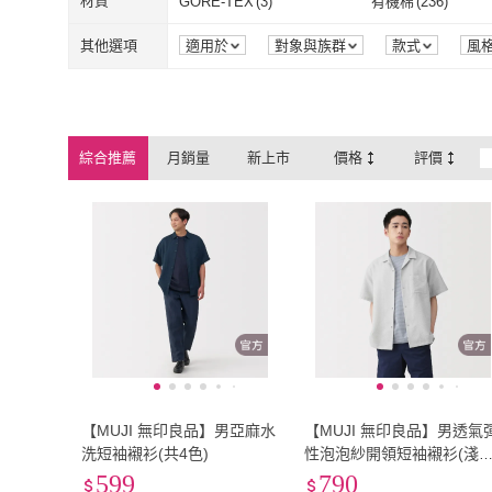
2L
(
1187
)
3L
(
811
)
材質
GORE-TEX
(
3
)
有機棉
(
236
)
橘魔法
(
88
)
plain-me
(
39
)
BLACKYAK
(
12
)
TRAVELER 旅行
2L
(
1187
)
3L
(
811
)
XL
(
6996
)
2XL
(
5710
)
GORE-TEX
(
3
)
有機棉
(
236
)
牛津布
(
14
)
帆布
(
8
)
其他選項
適用於
對象與族群
款式
風
BLACKYAK
(
12
)
TRAVELER
Eddie Bauer
(
17
)
The Shirts
(
13
)
XL
(
6996
)
2XL
(
5710
)
Free
(
190
)
0cm~50cm
(
4
)
牛津布
(
14
)
帆布
(
8
)
絨布
(
12
)
莫代爾
(
25
)
Eddie Bauer
(
17
)
The Shirts
(
13
SST&C
(
239
)
AMI PARIS
(
12
)
Free
(
190
)
0cm~50cm
(
4
)
101cm~110cm
(
156
)
111cm~120cm
(
17
絨布
(
12
)
莫代爾
(
25
)
彈性纖維
(
735
)
羊毛
(
41
)
綜合推薦
月銷量
新上市
價格
評價
SST&C
(
239
)
AMI PARIS
(
1
馬登工裝
(
47
)
RALPH LAUREN
(
101cm~110cm
(
156
)
111cm~120c
161cm~170cm
(
23
)
171cm~180cm
(
5
)
彈性纖維
(
735
)
羊毛
(
41
)
動物皮革
(
47
)
人造皮革
(
6
)
馬登工裝
(
47
)
RALPH LAU
GIBBON 吉朋
(
117
)
AMERO
(
85
)
161cm~170cm
(
23
)
171cm~180c
33腰(84公分)
(
1
)
34腰(86公分)
(
1
)
動物皮革
(
47
)
人造皮革
(
6
)
925純銀
(
2
)
金屬/合金
(
5
)
GIBBON 吉朋
(
117
)
AMERO
(
85
)
33腰(84公分)
(
1
)
34腰(86公分)
(
42腰(107公分)
(
1
)
36
(
1
)
925純銀
(
2
)
金屬/合金
(
5
)
42腰(107公分)
(
1
)
36
(
1
)
【MUJI 無印良品】男亞麻水
【MUJI 無印良品】男透氣
洗短袖襯衫(共4色)
性泡泡紗開領短袖襯衫(淺灰
灰白/黑色/暗藍)
599
790