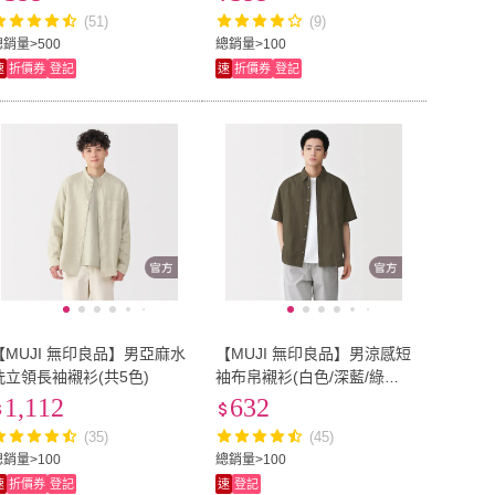
(51)
(9)
總銷量>500
總銷量>100
速
折價券
登記
速
折價券
登記
【MUJI 無印良品】男亞麻水
【MUJI 無印良品】男涼感短
洗立領長袖襯衫(共5色)
袖布帛襯衫(白色/深藍/綠格
紋/棕格紋)
1,112
632
(35)
(45)
總銷量>100
總銷量>100
速
折價券
登記
速
登記