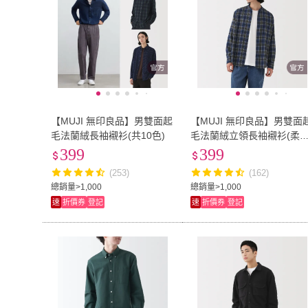
【MUJI 無印良品】男雙面起
【MUJI 無印良品】男雙面
毛法蘭絨長袖襯衫(共10色)
毛法蘭絨立領長袖襯衫(柔白
卡其/深藍/棕色/淺綠格紋/藍
399
399
格紋/暗藍直紋/淺棕直紋)
(253)
(162)
總銷量>1,000
總銷量>1,000
速
折價券
登記
速
折價券
登記