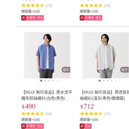
(29)
(50)
總銷量>100
總銷量>100
速
折價券
登記
速
折價券
登記
【MUJI 無印良品】男水洗平
【MUJI 無印良品】男透氣
織布短袖襯衫(白色/黑色/淡
袖襯衫(淺灰/黑色/煙燻藍)
藍/藍色/淺灰直紋/暗藍直紋)
490
712
(68)
(15)
總銷量>100
總銷量>100
速
折價券
登記
速
登記