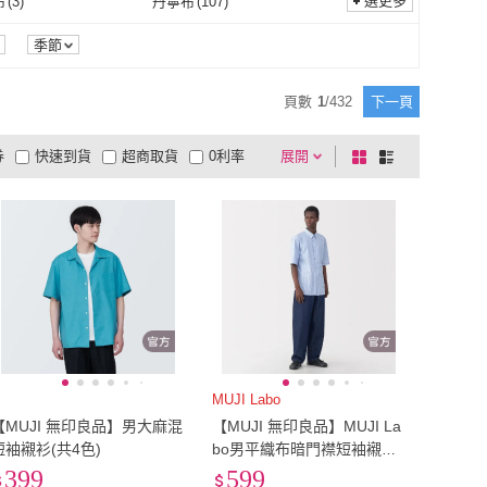
)
7L
(
47
)
選更多
布
(
3
)
丹寧布
(
107
)
LOEWE 羅威
(
3
)
Hush Puppies
(
22
)
land 荒野
(
68
)
LEVIS
(
90
)
6L
(
21
)
7L
(
47
)
1172
)
6XL
(
227
)
不織布
(
3
)
丹寧布
(
107
)
58
)
紗
(
17
)
季節
Wildland 荒野
(
68
)
LEVIS
(
90
)
orth Face
(
36
)
BURBERRY 巴寶莉
(
10
)
5XL
(
1172
)
6XL
(
227
)
~90cm
(
27
)
91cm~100cm
(
116
)
蠶絲
(
58
)
紗
(
17
)
342
)
聚酯纖維
(
2727
)
頁數
1
/
432
下一頁
The North Face
(
36
)
BURBERRY 巴寶莉
(
10
)
0
)
mont bell
(
4
)
81cm~90cm
(
27
)
91cm~100cm
(
116
)
m~150cm
(
77
)
151cm~160cm
(
55
)
尼龍
(
342
)
聚酯纖維
(
2727
)
1591
)
金屬
(
1
)
券
快速到貨
超商取貨
0利率
展開
棋
條
Lee
(
50
)
mont bell
(
4
)
Gonzales
(
29
)
Arnold Palmer 雨傘
(
41
)
141cm~150cm
(
77
)
151cm~160cm
(
55
)
79公分)
(
1
)
32腰(81公分)
(
1
)
其它
(
1591
)
金屬
(
1
)
革
(
4
)
銀
(
8
)
品有量
有影片
電視購物
盤
列
到付款
超商付款
5
式
式
Mark Gonzales
(
29
)
Arnold Palmer 雨傘
(
41
)
31腰(79公分)
(
1
)
32腰(81公分)
(
1
)
97公分)
(
1
)
40腰(102公分)
(
1
)
PU皮革
(
4
)
銀
(
8
)
1
)
以上
1
及以上
38腰(97公分)
(
1
)
40腰(102公分)
(
1
)
白鋼
(
1
)
MUJI Labo
【MUJI 無印良品】男大麻混
【MUJI 無印良品】MUJI La
短袖襯衫(共4色)
bo男平織布暗門襟短袖襯衫
(共4色)
399
599