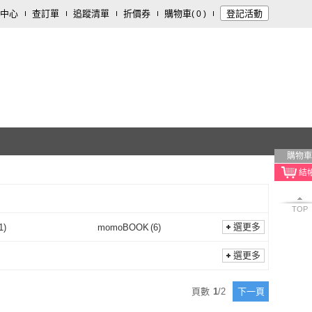
中心
查訂單
追蹤清單
折價券
購物車
登記活動
(
0
)
購物車
TOP
選更多
1
)
momoBOOK
(
6
)
麥田
(
1
)
momoBOOK
(
6
)
選更多
頁數
1
/
2
下一頁