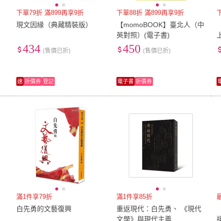
下單79折 滿899再享9折
下單88折 滿899再享9折
現文因緣（典藏精裝版）
【momoBOOK】臺北人（中
英對照）(電子書)
434
450
(售價已折)
(售價已折)
速
折價券
登記
電子書
折價券
滿1件享79折
滿1件享85折
白先勇的文藝復興
重返現代：白先勇、 《現代
文學》與現代主義