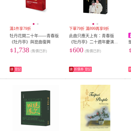
滿1件享79折
下單79折 滿899再享9折
牡丹花開二十年――青春版
此曲只應天上有：青春版
《牡丹亭》與崑曲復興
《牡丹亭》二十週年慶演紀
錄
1,738
600
(售價已折)
(售價已折)
5
速
登記
速
折價券
登記