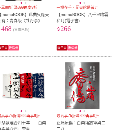
下單88折 滿899再享9折
一機在手，圖書館帶著走
【momoBOOK】此曲只應天
【momoBOOK】八千里路雲
上有：青春版《牡丹亭》二
和月(電子書)
十週年慶演紀錄【電子書加
468
266
(售價已折)
值收錄訪談專文】(電子書)
電子書
折價券
電子書
折價券
最高享75折滿899再享9折
最高享75折滿899再享9折
「悲歡離合四十年――白崇
止痛療傷：白崇禧將軍與二
禧與蔣介石」套書
二八