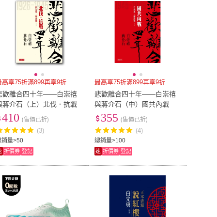
最高享75折滿899再享9折
最高享75折滿899再享9折
悲歡離合四十年――白崇禧
悲歡離合四十年――白崇禧
與蔣介石（上）北伐．抗戰
與蔣介石（中）國共內戰
410
355
(售價已折)
(售價已折)
(3)
(4)
總銷量>50
總銷量>100
速
折價券
登記
速
折價券
登記