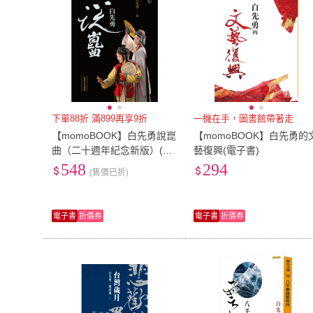
下單88折 滿899再享9折
一機在手，圖書館帶著走
【momoBOOK】白先勇說崑
【momoBOOK】白先勇的
曲（二十週年紀念新版）(電
藝復興(電子書)
子書)
548
294
(售價已折)
電子書
折價券
電子書
折價券