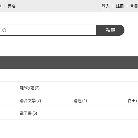
劃
書店
登入
註冊
會員
先勇
搜尋
鞋/包/箱
(
2
)
取消
聯合文學
(
7
)
聯經
(
4
)
麥田
(
取消
(
1
)
聯合文學
(
7
)
聯經
(
4
)
電子書
(
6
)
電子書
(
6
)