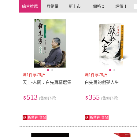
綜合推薦
月銷量
新上市
價格
評價
滿1件享79折
滿1件享79折
天上•人間：白先勇精選集
白先勇的戲夢人生
513
355
(售價已折)
(售價已折)
速
折價券
登記
速
折價券
登記