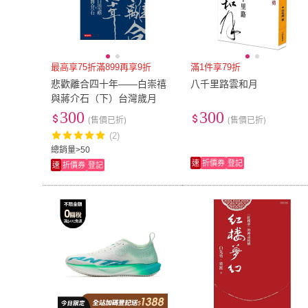
最高享75折滿899再享9折
滿1件享79折
悲歡離合四十年――白崇禧
八千里路雲和月
與蔣介石（下）台灣歲月
300
300
(售價已折)
(售價已折)
(2)
總銷量>50
速
折價券
登記
速
折價券
登記