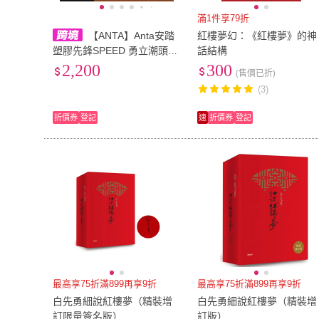
滿1件享79折
【ANTA】Anta安踏
紅樓夢幻：《紅樓夢》的神
塑膠先鋒SPEED 勇立潮頭
話結構
場地競訓 低幫 氮科技 中足T
2,200
300
(售價已折)
PU 休閒短跑體測體考競速跑
(3)
步鞋 男款 白青 912545570-
5
折價券
登記
速
折價券
登記
最高享75折滿899再享9折
最高享75折滿899再享9折
白先勇細說紅樓夢（精裝增
白先勇細說紅樓夢（精裝增
訂限量簽名版）
訂版）