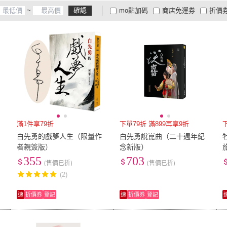
~
確認
mo點加碼
商店免運券
折價
大家電安心配
大家電快配
商
低溫宅配
定期配/分次配
貨
4
及以上
3
及以上
2
及
滿1件享79折
下單79折 滿899再享9折
白先勇的戲夢人生（限量作
白先勇說崑曲（二十週年紀
者親簽版）
念新版）
355
703
(售價已折)
(售價已折)
(2)
速
折價券
登記
速
折價券
登記