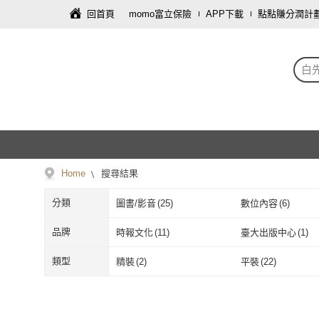
回首頁
momo富立保險
APP下載
點點賺分潤計
白
Home
搜尋結果
分類
圖書/影音
(
25
)
數位內容
(
6
)
品牌
時報文化
(
11
)
臺大出版中心
(
1
)
時報文化
(
11
)
臺大出版中心
ANTA
(
2
)
類型
精裝
(
2
)
平裝
(
22
)
ANTA
(
2
)
精裝
(
2
)
平裝
(
22
)