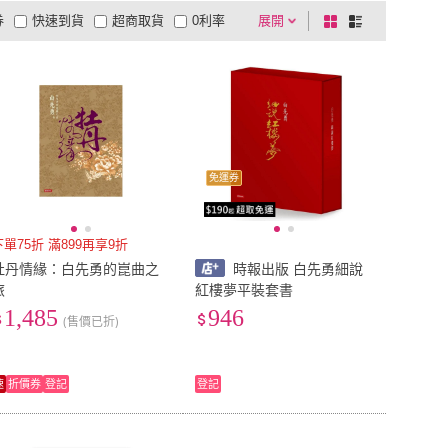
券
快速到貨
超商取貨
0利率
展開
棋
條
品有量
有影片
電視購物
盤
列
到付款
超商付款
5
式
式
以上
1
及以上
免運券
下單75折 滿899再享9折
牡丹情緣：白先勇的崑曲之
時報出版 白先勇細說
旅
紅樓夢平裝套書
1,485
946
(售價已折)
速
折價券
登記
登記