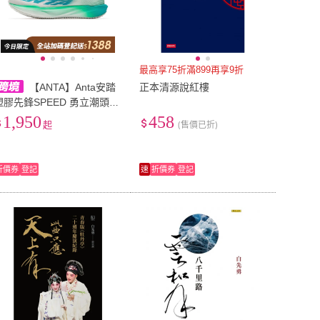
最高享75折滿899再享9折
【ANTA】Anta安踏
正本清源說紅樓
塑膠先鋒SPEED 勇立潮頭
場地競訓 織物賈卡 低幫 氮
1,950
458
起
(售價已折)
科技 中足TPU 休閒訓練體測
體考跑步鞋 女款 白綠藍 922
45570-2
折價券
登記
速
折價券
登記