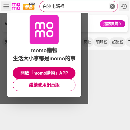
白沙屯媽祖
VICTOR 勝利體育
造訪賣場
勇字
保冰溫
短袖
酵洗藍
丹寧
t 恤
開運
珊瑚粉
超跑粉
momo購物
生活大小事都是momo的事
開啟「momo購物」APP
繼續使用網頁版