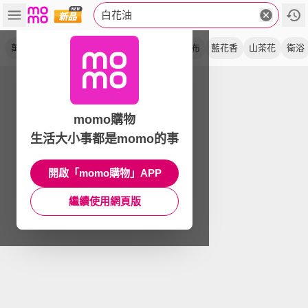
白花油
萬應
奶油白
藥油
花灑
淋浴器
油畫布
藍花香
山茶花
衛浴
momo購物
生活大小事都是momo的事
開啟「momo購物」APP
繼續使用網頁版