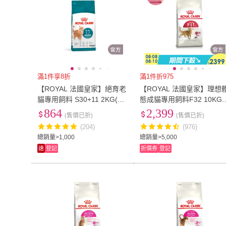
滿1件享8折
滿1件折975
【ROYAL 法國皇家】絕育老
【ROYAL 法國皇家】理想
貓專用飼料 S30+11 2KG(老
態成貓專用飼料F32 10KG
齡貓 貓乾糧 貓飼料 低脂保
(貓乾糧 貓飼料)
864
2,399
(售價已折)
(售價已折)
養 腎臟健康)
(204)
(976)
總銷量>1,000
總銷量>5,000
速
登記
折價券
登記