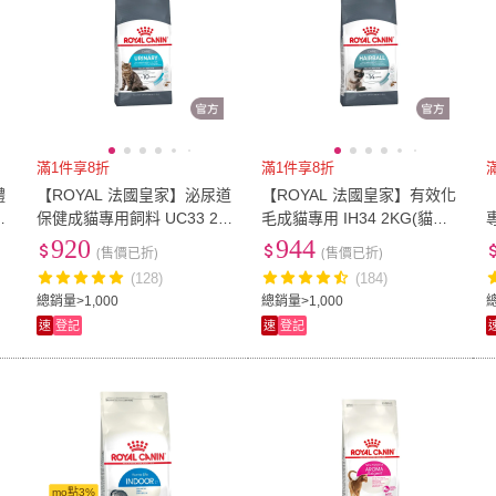
滿1件享8折
滿1件享8折
體
【ROYAL 法國皇家】泌尿道
【ROYAL 法國皇家】有效化
保健成貓專用飼料 UC33 2K
毛成貓專用 IH34 2KG(貓乾
G(貓乾糧 貓飼料 10天* 實證
糧 貓飼料 腸胃 實證有效)
920
944
(售價已折)
(售價已折)
有效)
(128)
(184)
總銷量>1,000
總銷量>1,000
速
登記
速
登記
mo點3%