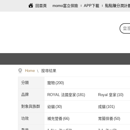
回首頁
momo富立保險
APP下載
點點賺分潤計
皇
Home
搜尋結果
分類
寵物
(
200
)
品牌
ROYAL 法國皇家
(
181
)
Royal 皇家
(
10
)
ROYAL 法國皇家
(
181
)
Royal 皇家
(
1
對象與族群
幼貓
(
30
)
成貓
(
101
)
幼貓
(
30
)
成貓
(
101
)
功效
補充營養
(
66
)
胃腸保養
(
50
)
補充營養
(
66
)
胃腸保養
(
50
)