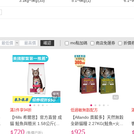
泌尿道保健
(
50
)
護膚毛髮保健
(
40
)
眼睛
3.1kg~5kg
(
33
)
5.1~6kg
(
1
)
6.1~9
泌尿道保健
(
50
)
護膚毛髮保健
(
40
)
口腔保健
(
45
)
減重調理
(
9
)
其他
(
3.1kg~5kg
(
33
)
5.1~6kg
(
1
)
8~18磅
(
18
)
19磅~33磅
(
8
)
34磅
口腔保健
(
45
)
減重調理
(
9
)
8~18磅
(
18
)
19磅~33磅
(
8
)
~
確認
mo點加碼
商店免運券
折價
大家電安心配
大家電快配
商
低溫宅配
定期配/分次配
貨
4
及以上
3
及以上
2
及
Ad
Ad
滿1件享94折
低過敏無穀配方
泌
【Hills 希爾思】官方直營 成
【Allando 奧藍多】天然無穀
L
貓 鮭魚與糙米 1.58公斤(貓
全齡貓糧 2.27KG(鮭魚+火雞
飼料 貓糧)
肉/鱈魚+羊肉 貓飼料 貓乾糧)
720
925
(售價已折)