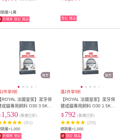
幼貓 低敏 無穀)
總銷量>1萬
登記
贈品
速
折價券
登記
贈品
滿1件享9折
滿1件享9折
【ROYAL 法國皇家】潔牙保
【ROYAL 法國皇家】潔牙保
健成貓專用飼料 O30 3.5KG
健成貓專用飼料 O30 1.5KG
(貓乾糧 貓飼料)
(貓乾糧 貓飼料 管理牙垢 實
1,530
792
(售價已折)
(售價已折)
證有效 泌尿健康)
(451)
(209)
銷量>1,000
總銷量>1,000
速
折價券
登記
速
登記
贈品