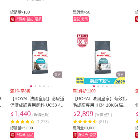
總銷量>100
總銷量>50
速
折價券
登記
贈品
登記
贈品
滿1件享8折
滿1件折1100
專
【ROYAL 法國皇家】泌尿道
【ROYAL 法國皇家】有效化
貓
保健成貓專用飼料 UC33 4K
毛成貓專用 IH34 10KG(貓乾
G(貓乾糧 貓飼料)
糧 貓飼料)
1,440
2,899
(售價已折)
(售價已折)
(1,273)
(811)
總銷量>5,000
總銷量>3,000
總
速
折價券
登記
速
折價券
登記