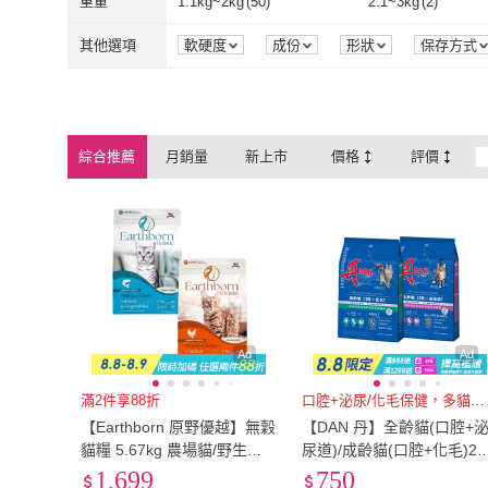
生理調養
(
1
)
孕哺調養
(
2
)
重量
1.1kg~2kg
(
50
)
2.1~3kg
(
2
)
生理調養
(
1
)
孕哺調養
(
2
)
排毛
(
18
)
強效潔牙
(
3
)
1.1kg~2kg
(
50
)
2.1~3kg
(
2
)
1-4磅
(
13
)
5-7磅以下
(
24
)
其他選項
軟硬度
成份
形狀
保存方式
排毛
(
18
)
強效潔牙
(
3
)
1-4磅
(
13
)
5-7磅以下
(
24
)
綜合推薦
月銷量
新上市
價格
評價
Ad
Ad
滿2件享88折
口腔+泌尿/化毛保健，多貓首選
【Earthborn 原野優越】無穀
【DAN 丹】全齡貓(口腔+
貓糧 5.67kg 農場貓/野生魚
尿道)/成齡貓(口腔+化毛)20
(美毛護膚/豐富蔬果/益生菌/
B(貓糧/貓乾糧/化毛飼料/泌
1,699
750