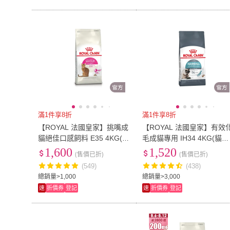
滿1件享8折
滿1件享8折
【ROYAL 法國皇家】挑嘴成
【ROYAL 法國皇家】有效
貓絕佳口感飼料 E35 4KG(貓
毛成貓專用 IH34 4KG(貓乾
乾糧 貓飼料 兩種顆粒)
糧 貓飼料)
1,600
1,520
(售價已折)
(售價已折)
(549)
(438)
總銷量>1,000
總銷量>3,000
速
折價券
登記
速
折價券
登記