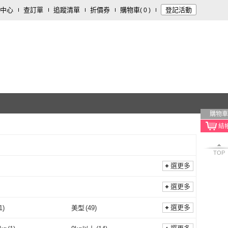
中心
查訂單
追蹤清單
折價券
購物車
登記活動
(
0
)
購物車
TOP
選更多
選更多
選更多
1
)
美型
(
49
)
美妍
(
1
)
美型
(
49
)