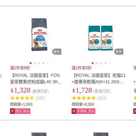
滿1件享8折
滿1件享8折
化
【ROYAL 法國皇家】FCN
【ROYAL 法國皇家】老貓11
皇家體重控制成貓L40 3KG
+歲專用乾糧A30+11 2KGX2
(貓乾糧 貓飼料 飽足感 脂肪
(貓飼料 老齡貓 低脂保養 腎
1,328
1,728
(售價已折)
(售價已折)
代謝 實證有效)
臟健康)
(182)
(153)
總銷量>1,000
總銷量>8,000
總
速
登記
贈品
速
折價券
登記