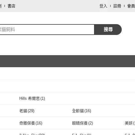
劃
書店
登入
註冊
會員
家貓飼料
搜尋
取消
Hills 希爾思
(
1
)
取消
0
)
Hills 希爾思
(
1
)
老貓
(
29
)
全齡貓
(
16
)
取消
老貓
(
29
)
全齡貓
(
16
)
骨骼保養
(
16
)
眼睛保養
(
2
)
美妍
(
取消
骨骼保養
(
16
)
眼睛保養
(
2
)