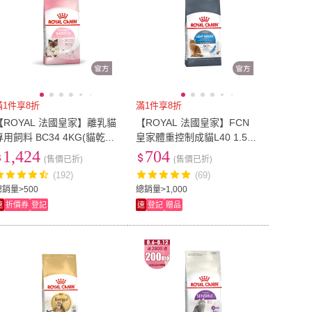
滿1件享8折
滿1件享8折
【ROYAL 法國皇家】離乳貓
【ROYAL 法國皇家】FCN
專用飼料 BC34 4KG(貓乾糧
皇家體重控制成貓L40 1.5K
貓飼料 免疫力 腸胃 孕母貓
G(貓乾糧 貓飼料 飽足感 脂
1,424
704
(售價已折)
(售價已折)
坐月子)
肪代謝 實證有效)
(192)
(69)
總銷量>500
總銷量>1,000
速
折價券
登記
速
登記
贈品