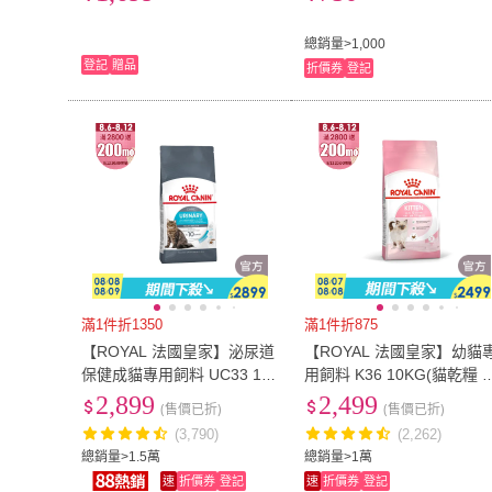
無穀無麩質/貓糧)
尿道飼料/官方直營)
總銷量>1,000
登記
贈品
折價券
登記
滿1件折1350
滿1件折875
【ROYAL 法國皇家】泌尿道
【ROYAL 法國皇家】幼貓
保健成貓專用飼料 UC33 10
用飼料 K36 10KG(貓乾糧 
KG(貓乾糧 貓飼料)
飼料)
2,899
2,499
(售價已折)
(售價已折)
(3,790)
(2,262)
總銷量>1.5萬
總銷量>1萬
速
折價券
登記
速
折價券
登記