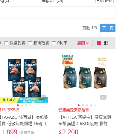
保健
(
26
)
腎臟保健
(
4
)
選更多
kg
(
1
)
9kg以上
(
14
)
眼睛保健
(
26
)
腎臟保健
(
4
)
10
)
6.1~9kg
(
1
)
9kg以上
(
14
)
以上
(
4
)
其他
(
10
)
34磅以上
(
4
)
頁數
1
/
9
下一頁
券
快速到貨
超商取貨
0利率
展開
棋
條
品有量
有影片
電視購物
盤
列
到付款
超商付款
5
式
式
以上
1
及以上
Ad
Ad
滿1件享95折
健康無穀天然貓糧
【TAPAZO 特百滋】凍乾雙
【ATTILA 阿提拉】健康無穀
饗宴-低敏無穀貓糧 15磅（6.
全齡貓糧 4.5KG(無穀 貓飼料
8KG）(貓飼料 貓乾糧 成貓
貓乾糧 全齡)
1,899
2,200
(售價已折)