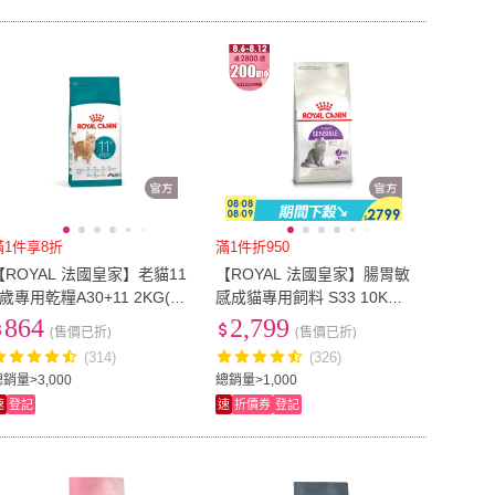
滿1件享8折
滿1件折950
【ROYAL 法國皇家】老貓11
【ROYAL 法國皇家】腸胃敏
+歲專用乾糧A30+11 2KG(貓
感成貓專用飼料 S33 10KG
飼料 老齡貓 低脂保養 腎臟
(貓乾糧 貓飼料)
864
2,799
(售價已折)
(售價已折)
健康)
(314)
(326)
銷量>3,000
總銷量>1,000
速
登記
速
折價券
登記