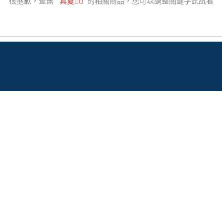
很抱歉，查無
"
真夏
"
的相關商品，您可以調整關鍵字試試看