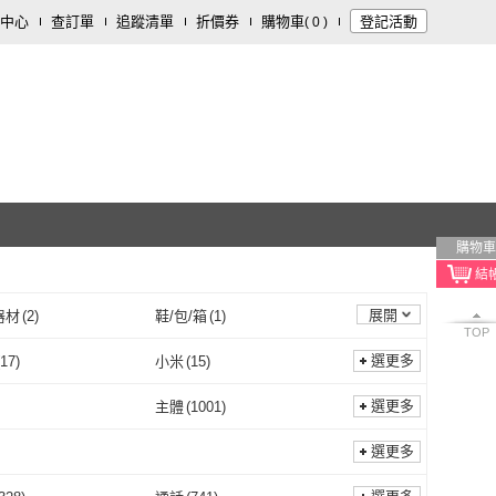
中心
查訂單
追蹤清單
折價券
購物車
登記活動
(
0
)
購物車
展開
器材
(
2
)
鞋/包/箱
(
1
)
TOP
選更多
17
)
小米
(
15
)
JLab
(
17
)
小米
(
15
)
KZ
(
3
)
HUAWEI 華為
(
17
)
選更多
主體
(
1001
)
SHOKZ
(
3
)
HUAWEI 華為
(
17
)
A 愛華
(
21
)
OPPO
(
12
)
無
(
4
)
主體
(
1001
)
選更多
AIWA 愛華
(
21
)
OPPO
(
12
)
stune
(
5
)
Final
(
40
)