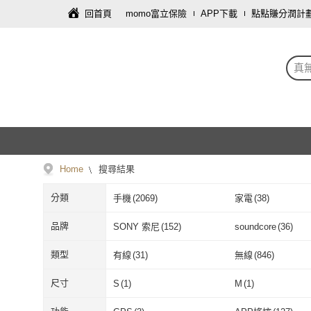
回首頁
momo富立保險
APP下載
點點賺分潤計
真
Home
搜尋結果
分類
手機
(
2069
)
家電
(
38
)
運動用品/器材
(
1
)
車類
(
1
)
品牌
SONY 索尼
(
152
)
soundcore
(
36
)
SONY 索尼
(
152
)
soundcore
(
36
audio-technica 鐵三角
(
35
)
BOSE
(
13
)
類型
有線
(
31
)
無線
(
846
)
audio-technica 鐵三角
(
35
)
BOSE
(
13
)
SENNHEISER 森海塞爾
(
18
)
QCY
(
20
)
有線
(
31
)
無線
(
846
)
配件
(
35
)
耳機
(
1
)
尺寸
S
(
1
)
M
(
1
)
SENNHEISER 森海塞
(
18
)
QCY
(
20
)
XROUND
(
8
)
Nothing
(
21
)
配件
(
35
)
耳機
(
1
)
S
(
1
)
M
(
1
)