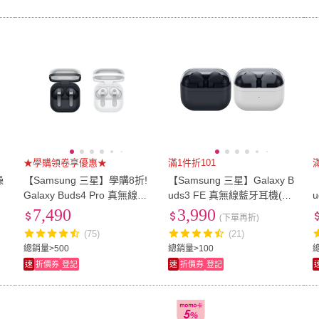
★學購領卷享優惠★
滿1件折101
噪
【Samsung 三星】學購8折!
【Samsung 三星】Galaxy B
Galaxy Buds4 Pro 真無線藍
uds3 FE 真無線藍牙耳機(R4
牙耳機(R640)
20)
7,490
3,990
(下單再折)
(75)
(21)
總銷量>500
總銷量>100
總
速
折價券
登記
速
折價券
登記