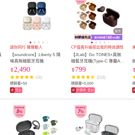
語你同行 聲聲動人
CP值再升級搭出我的時尚調性
真
【soundcore】Liberty 5 降
【JLab】Go TONES+真無
噪真無線藍牙耳機
線藍牙耳機(Type-C 專屬AP
P 快速連線 續航力強)
2,490
799
(16)
(518)
總銷量>50
總銷量>5,000
總
速
登記
速
折價券
登記