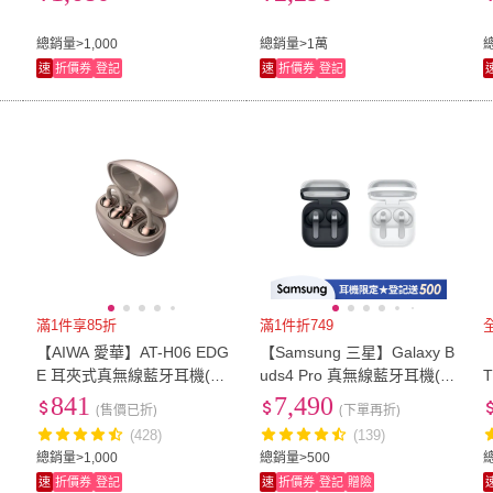
總銷量>1,000
總銷量>1萬
總
速
折價券
登記
速
折價券
登記
滿1件享85折
滿1件折749
【AIWA 愛華】AT-H06 EDG
【Samsung 三星】Galaxy B
【
行
E 耳夾式真無線藍牙耳機(網
uds4 Pro 真無線藍牙耳機(R
紅款/舒適/低音強化)
640 )
841
7,490
(售價已折)
(下單再折)
(428)
(139)
總銷量>1,000
總銷量>500
速
折價券
登記
速
折價券
登記
贈險