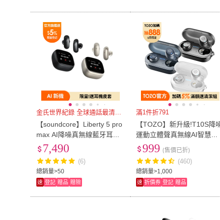
金氏世界紀錄 全球通話最清晰耳
滿1件折791
【soundcore】Liberty 5 pro
【TOZO】新升級!T10S降
max AI降噪真無線藍牙耳機
運動立體聲真無線AI智慧藍
(全球通話最清晰耳機)
牙耳機(專屬APP/通話降噪/
7,490
999
(售價已折)
無線充電/防水IPX8)
(6)
(460)
總銷量>50
總銷量>1,000
速
登記
贈品
贈險
速
折價券
登記
贈品