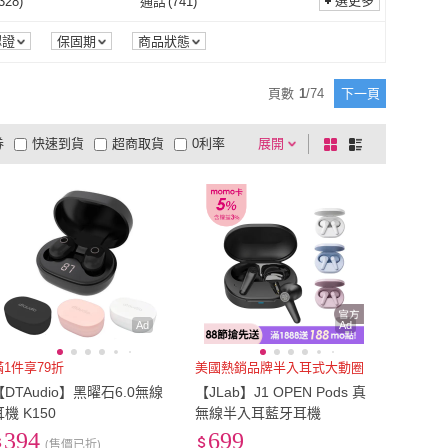
選更多
328
)
通話
(
741
)
Acoustune
(
5
)
Final
(
40
)
IER
(
12
)
ASUS 華碩
(
15
)
防水
(
328
)
通話
(
741
)
遙控
(
300
)
無線搖控
(
52
)
認證
保固期
商品狀態
EDIFIER
(
12
)
ASUS 華碩
(
15
)
stone 立達國際
(
6
)
Apple 蘋果牌
(
3
)
藍芽遙控
(
300
)
無線搖控
(
52
)
安全裝置
(
10
)
其他
(
239
)
頁數
1
/
74
下一頁
Gigastone 立達國際
(
6
)
Apple 蘋果牌
(
3
)
e
(
1
)
Sudio
(
38
)
斷電安全裝置
(
10
)
其他
(
239
)
功能
(
538
)
無
(
18
)
券
快速到貨
超商取貨
0利率
展開
棋
條
Google
(
1
)
Sudio
(
38
)
tech 人因科技
(
9
)
NUX
(
1
)
降噪功能
(
538
)
無
(
18
)
品有量
有影片
電視購物
盤
列
到付款
超商付款
5
式
式
Ergotech 人因科技
(
9
)
NUX
(
1
)
以上
1
及以上
Ad
Ad
滿1件享79折
美國熱銷品牌半入耳式大動圈
【DTAudio】黑曜石6.0無線
【JLab】J1 OPEN Pods 真
耳機 K150
無線半入耳藍牙耳機
394
699
(售價已折)