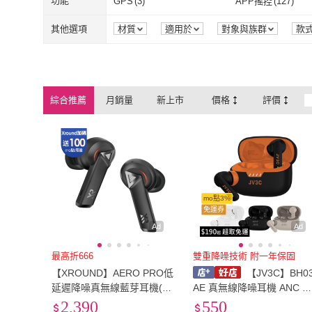
功能
GPS
(
3
)
APP搖控
(
127
)
爾
XROUND
(
8
)
Nothing
(
21
)
DA
(
6
)
Havit 海威特
(
7
)
GPS
(
3
)
APP搖控
(
127
觸控
(
300
)
視訊
(
6
)
其他選項
材質
適用於
對象與族群
款
DA
(
6
)
Havit 海威特
(
Jabra
(
1
)
NOBLE
(
4
)
觸控
(
300
)
視訊
(
6
)
場景模式
(
48
)
運動偵測
(
12
)
Jabra
(
1
)
NOBLE
(
4
)
Steelseries 賽睿
(
3
)
KINYO
(
27
)
場景模式
(
48
)
運動偵測
(
12
)
無
(
3
)
語音操作
(
102
)
綜合推薦
月銷量
新上市
價格
評價
Steelseries 賽睿
(
3
)
KINYO
(
27
)
1MORE
(
25
)
realme
(
7
)
無
(
3
)
語音操作
(
102
其他功能
(
3
)
1MORE
(
25
)
realme
(
7
)
FANGU 梵固
(
2
)
Creative
(
4
)
其他功能
(
3
)
FANGU 梵固
(
2
)
Creative
(
4
)
mo點3%
免運券
Ad
Ad
最高折666
雙重降噪技術 附一年保固
【XROUND】AERO PRO低
【JV3C】BH0
延遲降噪真無線藍芽耳機(電
AE 真無線降噪耳機 ANC 
競低延遲/高品質通話/可調環
動式降噪 ENC 降噪 HIFI音
2,390
550