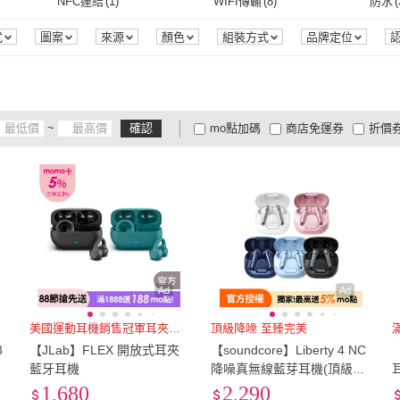
NFC連結
(
1
)
WIFI傳輸
(
8
)
防水
(
B&O
(
9
)
Cleer
(
15
)
JV3C
(
3
)
DTAudio
(
28
)
EDIF
)
NFC連結
(
1
)
WIFI傳輸
(
8
)
智慧聯網
(
5
)
語音聲控
(
86
)
藍芽
式
圖案
來源
顏色
組裝方式
品牌定位
7
)
JV3C
(
3
)
DTAudio
(
28
)
SoundPeats
(
22
)
beyerdynamic
(
10
)
Giga
智慧聯網
(
5
)
語音聲控
(
86
)
健康偵測
(
4
)
自動斷電
(
25
)
斷電
SoundPeats
(
22
)
beyerdynamic
(
10
)
Cardo
(
3
)
aircolor
(
8
)
Googl
健康偵測
(
4
)
自動斷電
(
25
)
翻譯功能
(
45
)
藍芽功能
(
938
)
降噪
~
確認
mo點加碼
商店免運券
折價
Cardo
(
3
)
aircolor
(
8
)
NOKIA
(
6
)
Denon 天龍
(
3
)
Ergo
)
翻譯功能
(
45
)
藍芽功能
(
938
)
大家電安心配
大家電快配
商
低溫宅配
定期配/分次配
貨
NOKIA
(
6
)
Denon 天龍
(
3
)
4
及以上
3
及以上
2
及
Ad
Ad
美國運動耳機銷售冠軍耳夾開放式
頂級降噪 至臻完美
3
【JLab】FLEX 開放式耳夾
【soundcore】Liberty 4 NC
主
藍牙耳機
降噪真無線藍芽耳機(頂級降
噪 至臻完美)
1,680
2,290