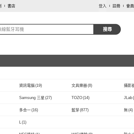
劃
書店
登入
註冊
會員
無線藍牙耳機
搜尋
資訊電腦
(
19
)
文具樂器
(
8
)
攝影
取消
Samsung 三星
(
27
)
TOZO
(
14
)
JLab
(
取消
)
Samsung 三星
(
27
)
TOZO
(
14
)
Philips 飛利浦
(
84
)
Marshall
(
17
)
SHO
多合一
(
16
)
藍芽
(
877
)
無
(
4
)
Philips 飛利浦
(
84
)
Marshall
取消
(
17
)
JBL
(
31
)
EarFun
(
7
)
AIW
多合一
(
16
)
藍芽
(
877
)
L
(
1
)
JBL
(
31
)
EarFun
(
7
)
B&O
(
9
)
Cleer
(
15
)
Acou
取消
L
(
1
)