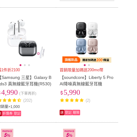
滿1件折2100
首銷限量加碼送200mo幣
【Samsung 三星】Galaxy B
【soundcore】Liberty 5 Pro
uds3 真無線藍牙耳機(R530)
AI降噪真無線藍牙耳機
4,990
5,990
(下單再折)
(202)
(2)
銷量>1,000
速
登記
贈險
速
折價券
登記