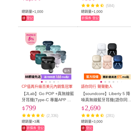
繞音效)
質 藍牙耳機 藍芽耳機 無線
(584)
耳機
總銷量>1,000
總銷量>1,000
速
登記
折價券
登記
CP值再升級百美元內銷售冠軍
語你同行 聲聲動人
【JLab】Go POP +真無線藍
【soundcore】Liberty 5 降
牙耳機(Type-C 專屬APP 快
噪真無線藍牙耳機(語你同
速連線 續航力強)
聲聲動人)
799
2,690
(2,336)
(281)
總銷量>3萬
總銷量>3,000
速
折價券
登記
速
登記