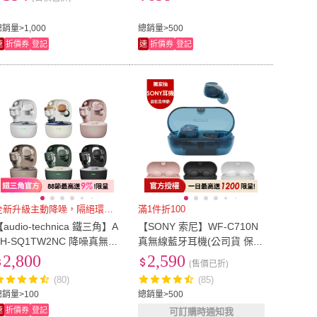
銷量>1,000
總銷量>500
速
折價券
登記
速
折價券
登記
全新升級主動降噪，隔絕環境噪音
滿1件折100
audio-technica 鐵三角】A
【SONY 索尼】WF-C710N
TH-SQ1TW2NC 降噪真無線
真無線藍牙耳機(公司貨 保固
藍牙耳機
12個月)
2,800
2,590
(售價已折)
(80)
(85)
總銷量>100
總銷量>500
速
折價券
登記
可訂購時通知我