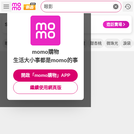
眼影
SHISEIDO 資生堂國際櫃
造訪賣場
眼彩盤
ferme
限量
絢采
眼彩凍
甜霓
甜杏桃
微珠光
淚袋
momo購物
生活大小事都是momo的事
開啟「momo購物」APP
繼續使用網頁版