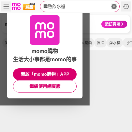
瞬熱飲水機
nutribullet 紐粹樂
造訪賣場
開飲機
濾淨
瞬熱式
桌上型
智能
uvc滅菌
製冷
淨水機
可
momo購物
生活大小事都是momo的事
開啟「momo購物」APP
繼續使用網頁版