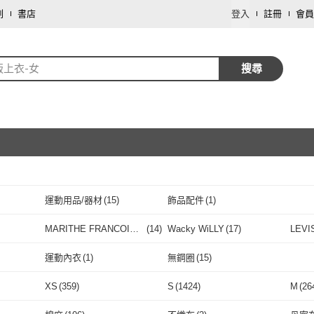
劃
書店
登入
註冊
會員
版上衣-女
搜尋
運動用品/器材
(
15
)
飾品配件
(
1
)
取消
MARITHE FRANCOIS
(
14
)
Wacky WiLLY
(
17
)
LEVI
GIRBAUD
取消
)
MARITHE FRANCOIS
(
14
)
Wacky WiLLY
(
17
)
PUMA
(
21
)
MUJI 無印良品
(
1
)
巴黎
運動內衣
(
1
)
無鋼圈
(
15
)
GIRBAUD
PUMA
(
21
)
MUJI 無印良品
取消
(
1
)
Paul Frank 大嘴猴
(
6
)
LACOSTE
(
1
)
Icebr
運動內衣
(
1
)
無鋼圈
(
15
)
XS
(
359
)
S
(
1424
)
M
(
26
Paul Frank 大嘴猴
(
6
)
LACOSTE
(
1
)
AS 梨卡
(
122
)
Just Wear 佳葳
(
8
)
Truda 
取消
XS
(
359
)
S
(
1424
)