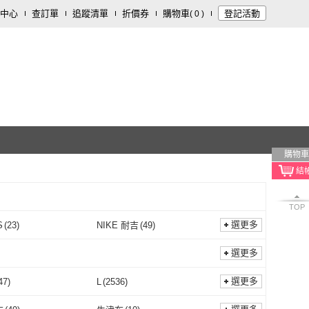
中心
查訂單
追蹤清單
折價券
購物車
登記活動
(
0
)
購物車
TOP
選更多
S
(
23
)
NIKE 耐吉
(
49
)
LEVIS
(
23
)
NIKE 耐吉
(
49
)
精品
(
139
)
The North Face
(
4
)
選更多
巴黎精品
(
139
)
The North Face
(
4
)
eaker
(
6
)
ADISI
(
4
)
選更多
47
)
L
(
2536
)
Icebreaker
(
6
)
ADISI
(
4
)
Girl
(
72
)
Queenshop
(
12
)
M
(
2647
)
L
(
2536
)