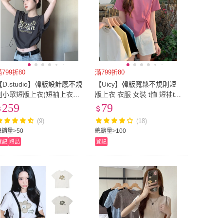
滿799折80
滿799折80
【D.studio】韓版設計感不規
【Uicy】韓版寬鬆不規則短
則小眾短版上衣(短袖上衣衣
版上衣 衣服 女裝 t恤 短袖t恤
服夏天女裝短板上衣短版t恤
上衣 T456
259
79
女裝短袖t恤女 T582)
(9)
(18)
總銷量>50
總銷量>100
登記
贈品
登記