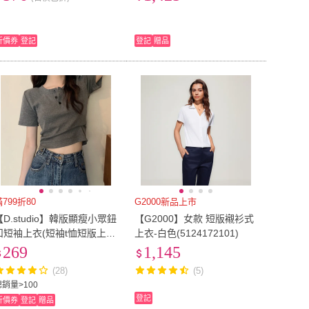
折價券
登記
登記
贈品
滿799折80
G2000新品上市
【D.studio】韓版顯瘦小眾鈕
【G2000】女款 短版襯衫式
扣短袖上衣(短袖t恤短版上衣
上衣-白色(5124172101)
女裝顯瘦上衣 衣服寬鬆上衣
269
1,145
素T短板上衣 T420)
(28)
(5)
總銷量>100
登記
折價券
登記
贈品