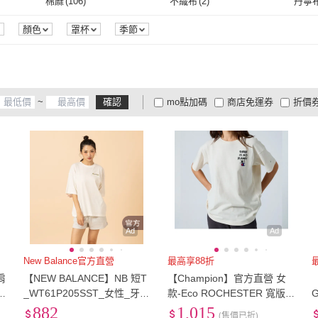
4L
(
22
)
5L
(
20
)
6L
(
15
棉麻
(
106
)
不織布
(
2
)
丹寧
1
)
AS 梨卡
(
122
)
Just Wear 佳葳
(
8
)
KAVU
(
4
)
Discovery Expedition
(
16
)
Mark 
4L
(
22
)
5L
(
20
)
3XL
(
1328
)
4XL
(
997
)
5XL
(
棉麻
(
106
)
不織布
(
2
)
莫代爾
(
10
)
萊卡
(
10
)
嫘縈
(
顏色
罩杯
季節
KAVU
(
4
)
Discovery Expedition
(
16
)
NCAA
(
19
)
CALVIN KLEIN
(
7
)
en-s
3XL
(
1328
)
4XL
(
997
)
25腰(64公分)
(
24
)
26腰(66公分)
(
24
)
27腰(
莫代爾
(
10
)
萊卡
(
10
)
羊毛
(
11
)
皮革
(
2
)
無
(
5
)
5
)
NCAA
(
19
)
CALVIN KLEIN
(
7
)
Cavensi
(
11
)
FANATICS
(
2
)
Kosm
2
)
25腰(64公分)
(
24
)
26腰(66公分)
(
24
)
31腰(79公分)
(
22
)
32腰(81公分)
(
22
)
33腰(
)
羊毛
(
11
)
皮革
(
2
)
~
確認
mo點加碼
商店免運券
折價
Cavensi
(
11
)
FANATICS
(
2
)
MarCella 瑪榭
(
2
)
HanVo
(
109
)
米蘭
23
)
31腰(79公分)
(
22
)
32腰(81公分)
(
22
)
37腰(94公分)
(
1
)
38腰(97公分)
(
1
)
39腰(
大家電安心配
大家電快配
商
低溫宅配
定期配/分次配
貨
MarCella 瑪榭
(
2
)
HanVo
(
109
)
1
)
37腰(94公分)
(
1
)
38腰(97公分)
(
1
)
111cm~120cm
(
23
)
121cm~130cm
(
22
)
131c
4
及以上
3
及以上
2
及
m
(
22
)
111cm~120cm
(
23
)
121cm~130cm
(
22
)
171cm~180cm
(
1
)
65
(
6
)
70
(
11
m
(
3
)
171cm~180cm
(
1
)
65
(
6
)
90
(
1
)
95
(
1
)
90
(
1
)
95
(
1
)
Ad
Ad
New Balance官方直營
最高享88折
肩
【NEW BALANCE】NB 短T
【Champion】官方直營 女
H
_WT61P205SST_女性_牙白
款-Eco ROCHESTER 寬版
色(美版 版型偏大)
印花短袖TEE-淺米色(11717
882
1,015
(售價已折)