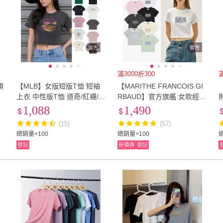
滿3000折300
領
【MLB】女版短版T恤 短袖
【MARITHE FRANCOIS GI
袖
上衣 中性版T恤 道奇/紅襪/洋
RBAUD】官方旗艦 女款經典
基隊(3FTSV0753/X0153/B2
LOGO印花短版上衣(多款任
1,088
1,490
053/TSM11-多款任選)
選)
(15)
(57)
總銷量>100
總銷量>100
登記
折價券
登記