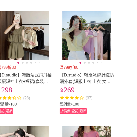
滿799折80
滿799折80
【D.studio】韓版法式飛飛袖
【D.studio】韓版冰絲針織防
顯瘦短袖上衣+短裙(套裝衣
曬外套(短版上衣 上衣 女裝
服夏天女裝短板上衣短版t恤
衣服 外套 薄外套 罩衫 防曬
298
269
女裝褲子裙子 S352)
外套 長袖上衣 J199)
(23)
(37)
總銷量>100
總銷量>100
登記
贈品
折價券
登記
贈品