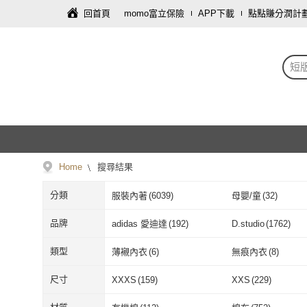
回首頁
momo富立保險
APP下載
點點賺分潤計
短
Home
搜尋結果
分類
服裝內著
(
6039
)
母嬰/童
(
32
)
品牌
adidas 愛迪達
(
192
)
D.studio
(
1762
)
adidas 愛迪達
(
192
)
D.studio
(
1762
NEW BALANCE
(
41
)
Uicy
(
276
)
類型
薄襯內衣
(
6
)
無痕內衣
(
8
)
NEW BALANCE
(
41
)
Uicy
(
276
)
KANGOL
(
22
)
MLB
(
7
)
薄襯內衣
(
6
)
無痕內衣
(
8
)
尺寸
XXXS
(
159
)
XXS
(
229
)
KANGOL
(
22
)
MLB
(
7
)
MYVEGA 麥雪爾
(
1
)
Want-Meow
(
21
)
XXXS
(
159
)
XXS
(
229
)