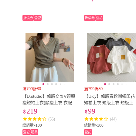
T(美版 版型偏大)
大)
折價券
登記
折價券
登記
滿799折80
滿799折80
【D.studio】韓版交叉V領顯
【Uicy】韓版寬鬆圓領印花
瘦短袖上衣(顯瘦上衣 衣服
短袖上衣 短版上衣 短板上
夏天女裝 短板上衣 短版t恤
衣服 女 T323
219
99
女裝 短袖t恤女 T522)
(56)
(44)
總銷量>100
總銷量>100
登記
贈品
登記