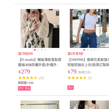
滿799折80
滿1件享8折
【D.studio】韓版薄款寬鬆燈
【YAKPAK】像棉花柔軟彈
籠袖冰絲防曬外套(針織外套
短版短袖女上衣(歐美訂製款
上衣 女裝 衣服 外套 長袖上
279
79
(售價已折)
衣 短版外套 J337)
(28)
(9)
總銷量>100
登記
登記
贈品