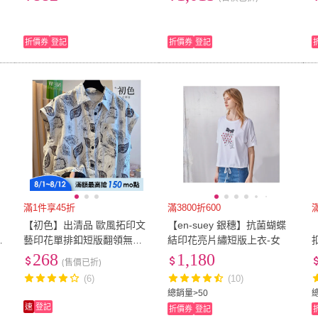
9-YS137)
折價券
登記
折價券
登記
滿1件享45折
滿3800折600
【初色】出清品 歐風拓印文
【en-suey 銀穗】抗菌蝴蝶
衣
藝印花單排釦短版翻領無袖
結印花亮片繡短版上衣-女
襯衫上衣女上衣-白灰花-136
268
1,180
(售價已折)
78(M-XL可選/快速出貨)
(6)
(10)
總銷量>50
速
登記
折價券
登記