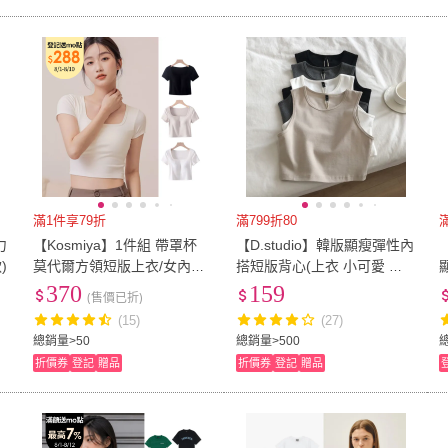
滿1件享79折
滿799折80
力
【Kosmiya】1件組 帶罩杯
【D.studio】韓版顯瘦彈性內
)
莫代爾方領短版上衣/女內衣/
搭短版背心(上衣 小可愛 女
無鋼圈內衣/小可愛/背心/Brat
裝 背心女 衣服 短版上衣 短
370
159
(售價已折)
op(3色可選/M-XL)
板上衣)
(15)
(27)
總銷量>50
總銷量>500
折價券
登記
贈品
折價券
登記
贈品