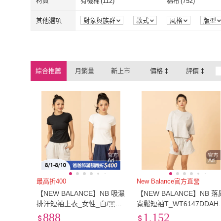
2L
(
65
)
3L
(
42
)
材質
有機棉
(
112
)
棉布
(
752
)
MYVEGA 麥雪爾
(
1
)
Want-Meow
(
2
BRAPPERS
(
17
)
agnes b.
(
1
)
2L
(
65
)
3L
(
42
)
XL
(
2293
)
2XL
(
1610
)
有機棉
(
112
)
棉布
(
752
)
蠶絲
(
1
)
紗
(
2
)
其他選項
對象與族群
款式
風格
版型
BRAPPERS
(
17
)
agnes b.
(
1
)
TOWN’WEAR 棠葳
(
9
)
TONYU 童嶼
(
5
)
XL
(
2293
)
2XL
(
1610
)
Free
(
2030
)
24腰(61公分)
(
2
)
蠶絲
(
1
)
紗
(
2
)
聚酯纖維
(
2286
)
彈性纖維
(
178
)
TOWN’WEAR 棠葳
(
9
)
TONYU 童嶼
(
National Geographic 國家
(
4
)
初色
(
29
)
Free
(
2030
)
24腰(61公分)
(
29腰(74公分)
(
23
)
30腰(76公分)
(
23
)
聚酯纖維
(
2286
)
彈性纖維
(
178
人造髮絲
(
1
)
地理
綜合推薦
月銷量
新上市
價格
評價
National Geographic 國
(
4
)
初色
(
29
)
TINY GIRLS 太妮絲
(
10
)
GAP
(
1
)
29腰(74公分)
(
23
)
30腰(76公分)
(
35腰(89公分)
(
2
)
36腰(91公分)
(
1
)
人造髮絲
(
1
)
家地理
TINY GIRLS 太妮絲
(
10
)
GAP
(
1
)
G2000
(
2
)
MsMore
(
17
)
35腰(89公分)
(
2
)
36腰(91公分)
(
91cm~100cm
(
16
)
101cm~110cm
(
22
)
G2000
(
2
)
MsMore
(
17
)
91cm~100cm
(
16
)
101cm~110c
151cm~160cm
(
3
)
161cm~170cm
(
3
)
151cm~160cm
(
3
)
161cm~170c
80
(
9
)
85
(
9
)
80
(
9
)
85
(
9
)
Ad
Ad
最高折400
New Balance官方直營
【NEW BALANCE】NB 吸濕
【NEW BALANCE】NB 落
排汗短袖上衣_女性_白/黑色
寬鬆短袖T_WT6147DDAH
_WT53125BK_WT53125SS
_女性_淺灰色(美版 版型偏
888
1,152