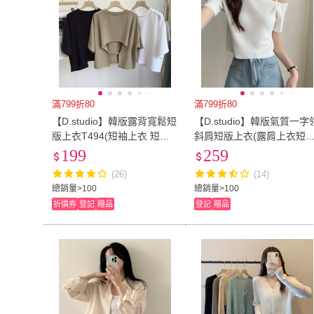
滿799折80
滿799折80
【D.studio】韓版露背寬鬆短
【D.studio】韓版氣質一字
版上衣T494(短袖上衣 短袖t
斜肩短版上衣(露肩上衣短
恤 女裝 顯瘦上衣 衣服)
上衣針織上衣衣服夏天女裝
199
259
女裝短袖t恤女 T646)
(26)
(14)
總銷量>100
總銷量>100
折價券
登記
贈品
登記
贈品