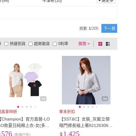
)
7L
(
8
)
選更多
布
(
49
)
牛津布
(
10
)
Truda Girl
(
72
)
Queenshop
(
12
)
Gonzales
(
4
)
橘魔法
(
15
)
6L
(
15
)
7L
(
8
)
511
)
6XL
(
225
)
丹寧布
(
49
)
牛津布
(
10
)
13
)
尼龍
(
55
)
Mark Gonzales
(
4
)
橘魔法
(
15
)
uey 銀穗
(
3
)
BATIS 巴帝斯
(
2
)
5XL
(
511
)
6XL
(
225
)
69公分)
(
25
)
28腰(71公分)
(
25
)
嫘縈
(
13
)
尼龍
(
55
)
其它
(
284
)
頁數
1
/
205
下一頁
en-suey 銀穗
(
3
)
BATIS 巴帝斯
(
2
)
iya
(
6
)
COVERNAT
(
5
)
27腰(69公分)
(
25
)
28腰(71公分)
(
25
)
84公分)
(
2
)
34腰(86公分)
(
2
)
無
(
5
)
其它
(
284
)
券
快速到貨
超商取貨
0利率
展開
棋
條
Kosmiya
(
6
)
COVERNAT
(
5
)
精品
(
69
)
EASY SHOP
(
4
)
33腰(84公分)
(
2
)
34腰(86公分)
(
2
)
99公分)
(
1
)
81cm~90cm
(
5
)
品有量
有影片
電視購物
盤
列
到付款
超商付款
5
式
式
米蘭精品
(
69
)
EASY SHOP
(
4
)
39腰(99公分)
(
1
)
81cm~90cm
(
5
)
m~140cm
(
15
)
141cm~150cm
(
6
)
以上
1
及以上
131cm~140cm
(
15
)
141cm~150cm
(
6
)
)
75
(
14
)
70
(
11
)
75
(
14
)
Ad
Ad
最高享88折
季末折扣
【Champion】官方直營-LO
【SST&C】女裝_灰藍立領
GO款夏日純棉上衣-女(多款
暗門襟長袖上著8212630601
多色)
3(指定品55折)
576
1,425
(售價已折)