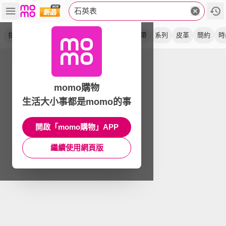
石英表
指針錶
手錶
腕錶
學生錶
大錶面
鋼帶
系列
皮革
簡約
時
momo購物
生活大小事都是momo的事
開啟「momo購物」APP
繼續使用網頁版