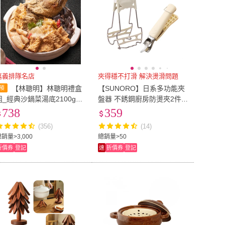
嘉義排隊名店
夾得穩不打滑 解決燙滑問題
【林聰明】林聰明禮盒
【SUNORO】日系多功能夾
組_經典沙鍋菜湯底2100g
盤器 不銹鋼廚房防燙夾2件
+鰱魚頭300g(含運;年菜;鍋
組(隔熱夾/碗盤夾/取盤器/砂
738
359
物;鍋物/火鍋/湯底/火鍋料/火
鍋夾/取碗器/烤盤夾)
(356)
(14)
鍋肉片)
銷量>3,000
總銷量>50
折價券
登記
速
折價券
登記