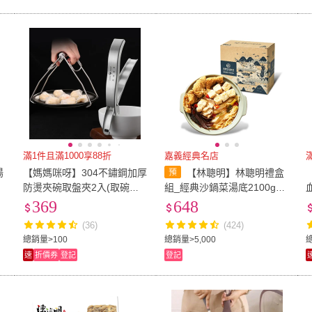
滿1件且滿1000享88折
嘉義經典名店
湯
【媽媽咪呀】304不鏽鋼加厚
【林聰明】林聰明禮盒
防燙夾碗取盤夾2入(取碗夾
組_經典沙鍋菜湯底2100g
)
提盤夾 砂鍋烤盤夾 電鍋夾
+鰱魚肉100g(含運;年菜;鍋
369
648
符合德國LFGB標準)
物;CAT)
(36)
(424)
總銷量>100
總銷量>5,000
速
折價券
登記
登記