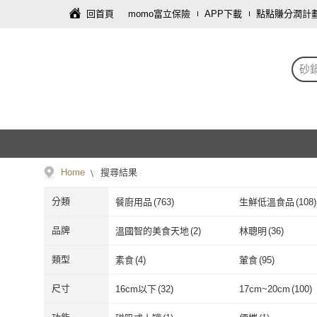
回首頁
momo富立保險
APP下載
點點賺分潤計
砂
Home
搜尋結果
分類
餐廚用品
(
763
)
生鮮低溫食品
(
108
)
圖書/影音
(
5
)
母嬰/童
(
4
)
品牌
溫國智的美食天地
(
2
)
林聰明
(
36
)
溫國智的美食天地
(
2
)
林聰明
(
36
)
SAJI 佐治陶器
(
40
)
TAMZU 潭祖
(
14
)
類型
素食
(
4
)
葷食
(
95
)
SAJI 佐治陶器
(
40
)
TAMZU 潭祖
(
MIYAWO
(
4
)
SHANGHAI KITC
素食
(
4
)
葷食
(
95
)
電子書
(
2
)
油畫
(
2
)
尺寸
16cm以下
(
32
)
17cm~20cm
(
100
)
海鄉村
MIYAWO
(
4
)
SHANGHAI K
WondaMom
(
1
)
HOLA
(
5
)
電子書
(
2
)
油畫
(
2
)
16cm以下
(
32
)
17cm~20cm
(