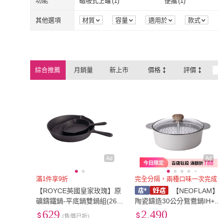
寬60cm-89cm
(
1
)
功能
磁吸式上罐
(
1
)
便攜
(
1
)
上海鄉村
WondaMom
(
1
)
HOLA
(
5
)
愛雅辣呦
(
1
)
KOGURE 小慕
(
1
)
寬60cm-89cm
(
1
)
磁吸式上罐
(
1
)
便攜
(
1
)
其他選項
材質
容量
適用於
款式
口味
製造地
愛雅辣呦
(
1
)
KOGURE 小
永豐餘生技
(
1
)
BESTHOT
(
2
)
永豐餘生技
(
1
)
BESTHOT
(
2
)
生活采家
(
3
)
紅豆食府
(
1
)
綜合推薦
月銷量
新上市
價格
評價
生活采家
(
3
)
紅豆食府
(
1
)
誠實討海人
(
1
)
VALIRA 薇拉
(
5
)
誠實討海人
(
1
)
VALIRA 薇拉
(
Disney 迪士尼
(
1
)
Kinto
(
1
)
Disney 迪士尼
(
1
)
Kinto
(
1
)
Ad
Ad
滿1件享9折
完全分隔，兩種口味一次完成
【ROYCE英國皇家玫瑰】原
【NEOFLAM
礦鑄鐵鍋-平底鍋雙鍋組(26C
陶瓷鑄造30公分鴛鴦鍋IH+
M+16CM 交換禮物)
盤-FIKA｜多功能鴛鴦鍋 蒸
629
2,490
(售價已折)