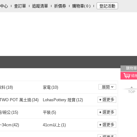
中心
查訂單
追蹤清單
折價券
購物車
登記活動
(
0
)
購物車
展開
飲料
(
18
)
家電
(
10
)
TOP
內容
(
2
)
修繕裝潢
(
1
)
選更多
 TWO POT 萬土燒
(
34
)
LohasPottery 陸寶
(
12
)
ONE TWO POT 萬土
(
34
)
LohasPottery 陸寶
(
12
)
明沙鍋魚頭
(
10
)
長谷園伊賀燒
(
25
)
選更多
碗/碗公
(
15
)
平裝
(
5
)
燒
陳聰明沙鍋魚頭
(
10
)
長谷園伊賀燒
(
25
)
O
(
8
)
良品開飯
(
6
)
拉麵碗/碗公
(
15
)
平裝
(
5
)
選更多
~34cm
(
42
)
41cm以上
(
1
)
HARIO
(
8
)
良品開飯
(
6
)
chi 東日
(
4
)
南門市場逸湘齋
(
2
)
30cm~34cm
(
42
)
41cm以上
(
1
)