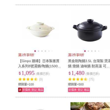
滿1件享8折
滿1件享8折
【Ginpo 銀峰】日本製墨貫
黑金剛陶鍋3.5L 台灣製 煲
入系列8號湯鍋/陶鍋(1500m
鍋 燉鍋 滷味鍋 耐高溫 可直
l)
火(黑金剛陶鍋/砂鍋/養生鍋
1,095
1,480
(售價已折)
(售價已折)
(9)
(75)
總銷量>100
總銷量>500
速
折價券
登記
贈品
折價券
登記
贈品