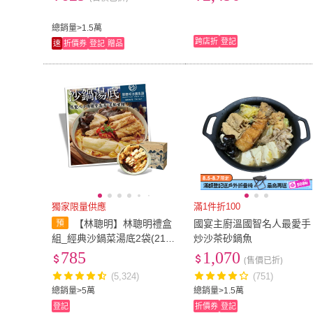
盤設計 火鍋料理 不挑爐具
居家聚餐適用
總銷量>1.5萬
跨店折
登記
速
折價券
登記
贈品
獨家限量供應
滿1件折100
【林聰明】林聰明禮盒
國宴主廚溫國智名人最愛手
組_經典沙鍋菜湯底2袋(2100
炒沙茶砂鍋魚
g/袋;鍋物;年菜;;鍋物/火鍋/湯
785
1,070
(售價已折)
底)
(5,324)
(751)
總銷量>5萬
總銷量>1.5萬
登記
折價券
登記