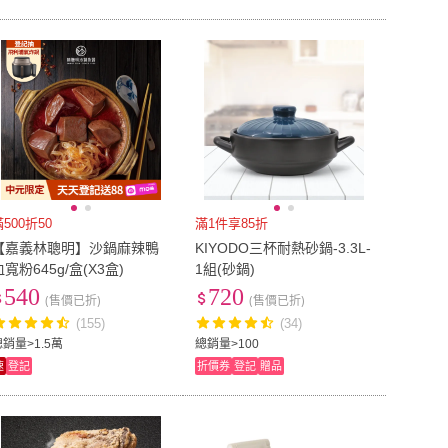
滿500折50
滿1件享85折
【嘉義林聰明】沙鍋麻辣鴨
KIYODO三杯耐熱砂鍋-3.3L-
血寬粉645g/盒(X3盒)
1組(砂鍋)
540
720
(售價已折)
(售價已折)
(155)
(34)
總銷量>1.5萬
總銷量>100
速
登記
折價券
登記
贈品