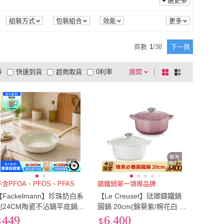
選更多
tounichi 東日
(
4
)
南門市場逸湘齋
(
2
)
MARKET
(
31
)
桂冠
(
1
)
組裝方式
包裝組合
效能
4TH-MARKET
(
31
)
桂冠
(
1
)
物
(
10
)
優鮮配
(
4
)
頁數
1
/
38
下一頁
好拾物
(
10
)
優鮮配
(
4
)
御坊
(
1
)
PUSH!
(
2
)
券
快速到貨
超商取貨
0利率
展開
棋
條
億長御坊
(
1
)
PUSH!
(
2
)
ly Zakka
(
3
)
JOEKI
(
1
)
品有量
有影片
電視購物
盤
列
到付款
超商付款
5
式
式
Homely Zakka
(
3
)
JOEKI
(
1
)
以上
1
及以上
Ad
Ad
不含PFOA、PFOS、PFAS
鑄鐵鍋第一領導品牌
【Fackelmann】珍珠奶白系
【Le Creuset】琺瑯鑄鐵鍋
列24CM陶瓷不沾鍋平底鍋(I
圓鍋 20cm(錦葵紫/棉花白 2
H爐可用鍋/電磁爐適用)
色選1)
449
6,400