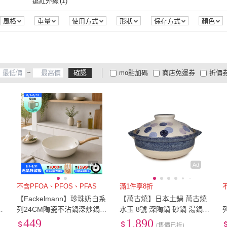
遠紅外線
(
1
)
SUNORO
(
2
)
ROYALLIN 蘿林嚴選
(
1
)
Quasi
(
4
)
正一排骨
(
6
)
4TH-
遠紅外線
(
1
)
風格
重量
使用方式
形狀
保存方式
顏色
慕
(
1
)
Quasi
(
4
)
正一排骨
(
6
)
CHARA 微百貨
(
3
)
FUJIHORO 富士琺瑯
(
1
)
好拾
CHARA 微百貨
(
3
)
FUJIHORO 富士琺瑯
(
1
)
IMARFLEX 伊瑪
(
2
)
匠藝家居
(
2
)
億長
~
確認
mo點加碼
商店免運券
折價
IMARFLEX 伊瑪
(
2
)
匠藝家居
(
2
)
SHIMOYAMA 霜山
(
1
)
Suudays 素日子
(
2
)
Home
大家電安心配
大家電快配
商
低溫宅配
定期配/分次配
貨
5
)
SHIMOYAMA 霜山
(
1
)
Suudays 素日子
(
2
)
4
及以上
3
及以上
2
及
Ad
Ad
不含PFOA、PFOS、PFAS
滿1件享8折
】
【Fackelmann】珍珠奶白系
【萬古燒】日本土鍋 萬古燒
蒸
列24CM陶瓷不沾鍋深炒鍋(I
水玉 8號 深陶鍋 砂鍋 湯鍋
H爐可用鍋/電磁爐適用)
日本製
449
1,890
(售價已折)