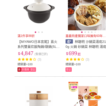
滿1件享88折
嘉義特產獨家口味擁有60年歷史
【MIYAWO日本宮尾】直火
林聰明 沙鍋菜湯底21
系列雙蓋炊飯陶鍋/燉鍋(5L-
0g 火鍋 砂鍋菜 林聰明 湯
褐白TDG30-500)
4,847
699
(售價已折)
起
(3)
(3)
總銷量>100
總銷量>100
速
折價券
登記
登記