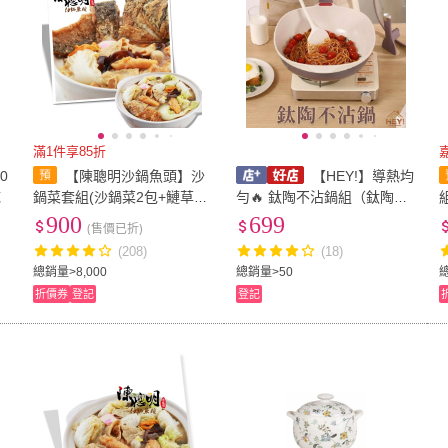
滿1件享85折
0
【陳聰明沙鍋魚頭】沙
【HEY!】導熱均
底
鍋菜套組(沙鍋菜2包+鰱草魚
勻🔥 鈦陶不沾鍋組（鈦陶鍋
肉6塊)
+鍋蓋＋蒸籠+矽膠鏟）電磁
900
699
(售價已折)
爐通用炒鍋
(208)
(18)
總銷量>8,000
總銷量>50
總
折價券
登記
登記