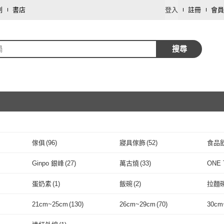
劃
書店
登入
註冊
會員
鍋
搜尋
傢俱
(
96
)
寢具傢飾
(
52
)
食品
取消
戶外用品
(
3
)
家庭清潔/紙品
(
2
)
數位
Ginpo 銀峰
(
27
)
萬古燒
(
33
)
ONE
取消
Ginpo 銀峰
(
27
)
萬古燒
(
33
)
HEY!
(
1
)
Royal Duke
(
4
)
陳聰
蛋奶素
(
1
)
飯碗
(
2
)
拉麵
14
)
HEY!
(
1
)
Royal Duke
取消
(
4
)
HEN 上
(
7
)
愛上新鮮
(
4
)
刁民
(
1
)
HARI
蛋奶素
(
1
)
飯碗
(
2
)
21cm~25cm
(
130
)
26cm~29cm
(
70
)
30cm
ITCHEN
(
7
)
愛上新鮮
(
4
)
刁民
(
1
)
SUNORO
(
2
)
ROYALLIN 蘿林嚴選
(
1
)
touni
取消
100
)
21cm~25cm
(
130
)
26cm~29cm
(
70
)