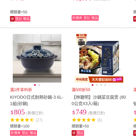
總銷量>50
折價券
登記
贈品
速
登記
贈品
滿1件享85折
滿500折50
KIYODO日式耐熱砂鍋-3.6L-
【林聰明】沙鍋菜豆腐煲 (80
1組(砂鍋)
0公克X3入/箱)
805
749
(售價已折)
(售價已折)
(27)
(6)
總銷量>100
總銷量>50
折價券
登記
贈品
速
登記