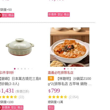
總銷量>50
折價券
登記
贈品
速
登記
贈品
滿1件享8折
嘉義必吃排隊名店
【銀峰】日本萬古燒花三島8
【林聰明】沙鍋菜2100
號砂鍋(2-3人)
g*2(排隊名店 古早味 鍋物 火
鍋)
1,431
799
(售價已折)
(22)
(2,054)
總銷量>100
總銷量>1萬
速
折價券
登記
贈品
登記