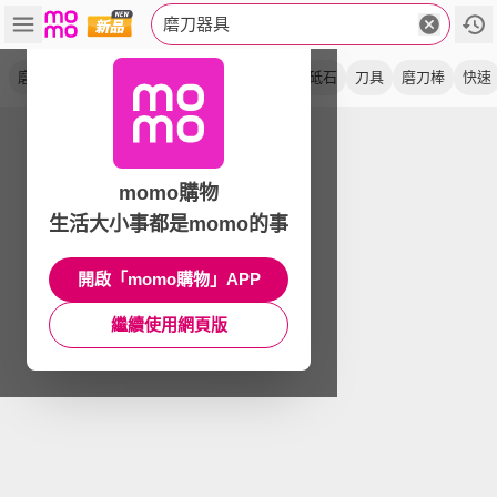
磨刀器具
磨刀石
磨刀機
家用級
白鋼玉
雙面
砥石
刀具
磨刀棒
快速
momo購物
生活大小事都是momo的事
開啟「momo購物」APP
繼續使用網頁版