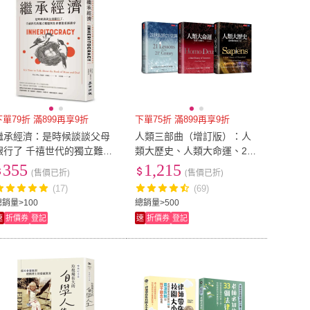
下單79折 滿899再享9折
下單75折 滿899再享9折
繼承經濟：是時候談談父母
人類三部曲（增訂版）：人
銀行了 千禧世代的獨立難題
類大歷史、人類大命運、21
與社會價值重新排序
世紀的21堂課
355
1,215
(售價已折)
(售價已折)
(17)
(69)
總銷量>100
總銷量>500
速
折價券
登記
速
折價券
登記