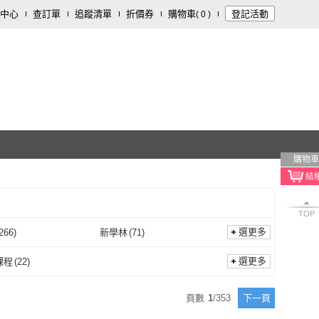
中心
查訂單
追蹤清單
折價券
購物車
登記活動
(
0
)
購物車
TOP
選更多
266
)
新學林
(
71
)
五南
(
266
)
新學林
(
71
)
110
)
高點
(
193
)
選更多
課程
(
22
)
左岸
(
110
)
高點
(
193
)
文化
(
37
)
燎原出版
(
35
)
線上課程
(
22
)
頁數
1
/
353
下一頁
游擊文化
(
37
)
燎原出版
(
35
)
27
)
香港中華書局
(
27
)