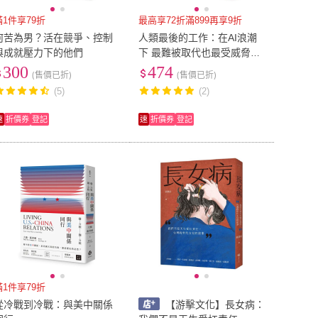
滿1件享79折
最高享72折滿899再享9折
何苦為男？活在競爭、控制
人類最後的工作：在AI浪潮
與成就壓力下的他們
下 最難被取代也最受威脅的
工作能力
300
474
(售價已折)
(售價已折)
(5)
(2)
速
折價券
登記
速
折價券
登記
滿1件享79折
從冷戰到冷戰：與美中關係
【游擊文化】長女病：