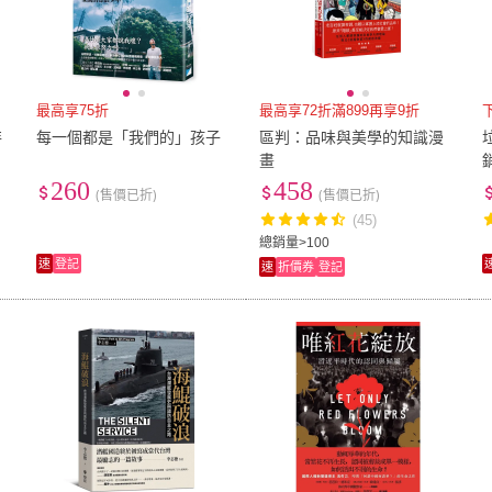
最高享75折
最高享72折滿899再享9折
特
每一個都是「我們的」孩子
區判：品味與美學的知識漫
畫
260
458
(售價已折)
(售價已折)
(45)
總銷量>100
速
登記
速
折價券
登記