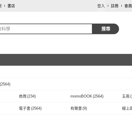
劃
書店
登入
註冊
會員
會科學
搜尋
(
2564
)
取消
商周
(
234
)
momoBOOK
(
2564
)
五南
(
取消
商周
(
234
)
momoBOOK
(
2564
)
洪葉文化
(
27
)
八旗
(
84
)
左岸
(
電子書
(
2564
)
有聲書
(
9
)
線上
)
洪葉文化
(
27
)
八旗
(
84
)
寶瓶文化
(
45
)
心理出版社
(
8
)
游擊
電子書
(
2564
)
有聲書
(
9
)
寶瓶文化
(
45
)
心理出版社
(
8
)
三民
(
321
)
揚智文化
(
143
)
大家
(