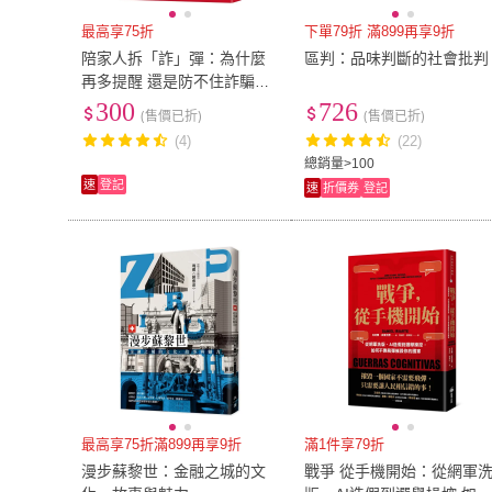
最高享75折
下單79折 滿899再享9折
陪家人拆「詐」彈：為什麼
區判：品味判斷的社會批判
再多提醒 還是防不住詐騙劇
本？
300
726
(售價已折)
(售價已折)
(4)
(22)
總銷量>100
速
登記
速
折價券
登記
最高享75折滿899再享9折
滿1件享79折
漫步蘇黎世：金融之城的文
戰爭 從手機開始：從網軍