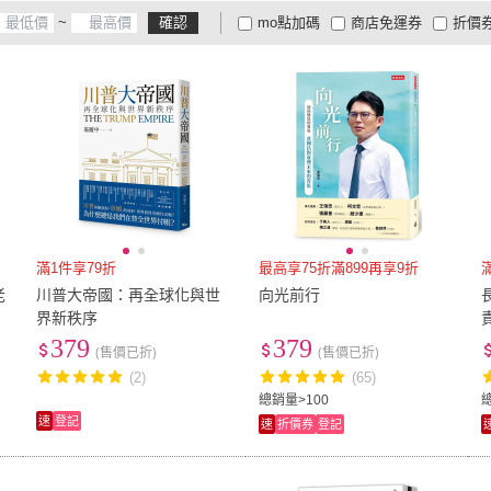
~
確認
mo點加碼
商店免運券
折價
三民
(
321
)
揚智文化
(
143
)
7
)
書泉出版社
(
87
)
野人
(
28
)
大寫
大家電安心配
大家電快配
商
低溫宅配
定期配/分次配
貨
社
(
17
)
書泉出版社
(
87
)
野人
(
28
)
布克文化
(
24
)
遠流
(
100
)
軍式
4
及以上
3
及以上
2
及
布克文化
(
24
)
遠流
(
100
)
Pearson
(
1
)
好優文化
(
48
)
貓頭
(
60
)
Pearson
(
1
)
好優文化
(
48
)
香港商務印書館
(
17
)
新月文化
(
1
)
三采
香港商務印書館
(
17
)
新月文化
(
1
)
滿1件享79折
最高享75折滿899再享9折
老
川普大帝國：再全球化與世
向光前行
界新秩序
379
379
(售價已折)
(售價已折)
(2)
(65)
總銷量>100
速
登記
速
折價券
登記