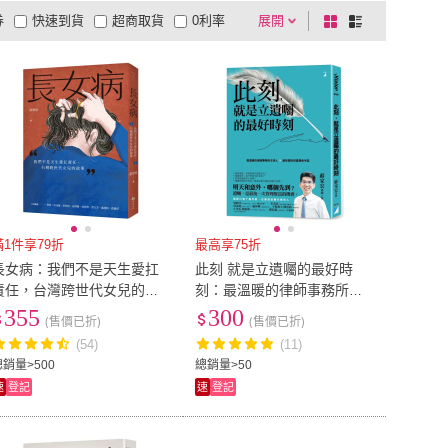
券
快速到貨
超商取貨
0利率
展開
棋
條
大家
(
27
)
香港中華書局
(
27
)
出版
(
19
)
Cengage
(
1
)
品有量
有影片
電視購物
盤
列
到付款
超商付款
5
式
式
大寫出版
(
19
)
Cengage
(
1
)
風格多媒體工作室
(
1
)
藍藍的天
(
6
)
以上
1
及以上
軍式風格多媒體工作室
(
1
)
藍藍的天
(
6
)
鷹
(
31
)
遠足
(
38
)
貓頭鷹
(
31
)
遠足
(
38
)
文化
(
28
)
雙葉書廊
(
16
)
三采文化
(
28
)
雙葉書廊
(
16
)
滿1件享79折
最高享75折
長女病：我們不是天生愛扛
此刻 就是立遺囑的最好時
責任，台灣跨世代女兒的故
刻：最溫暖的律師事務所主
事
持人×最有愛的財富傳承手諭
355
300
(售價已折)
(售價已折)
(54)
(11)
總銷量>500
總銷量>50
速
登記
速
登記