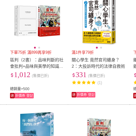
下單75折 滿899再享9折
滿1件享79折
區判（2書）：品味判斷的社
關心學生 竟然官司纏身？
會批判+品味與美學的知識漫
2：大投訴時代的法律自救術
畫
1,012
331
(售價已折)
(售價已折)
(1)
總銷量>500
速
折價券
登記
速
折價券
登記