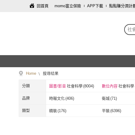
回首頁
momo富立保險
APP下載
點點賺分潤計
社
Home
搜尋結果
分類
圖書/影音
社會科學
(
8004
)
數位內容
社會科學
品牌
時報文化
(
406
)
衛城
(
71
)
時報文化
(
406
)
衛城
(
71
)
麥田
(
122
)
天下文化
(
162
)
類型
精裝
(
176
)
平裝
(
6396
)
麥田
(
122
)
天下文化
(
162
天下雜誌
(
21
)
明白
(
40
)
精裝
(
176
)
平裝
(
6396
)
天下雜誌
(
21
)
明白
(
40
)
臉譜
(
40
)
聯利媒體
(
7
)