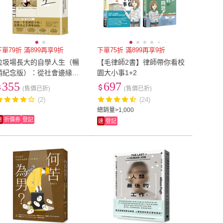
下單79折 滿899再享9折
下單75折 滿899再享9折
垃圾場長大的自學人生（暢
【毛律師2書】律師帶你看校
銷紀念版）：從社會邊緣到
園大小事1+2
劍橋博士的震撼教育
355
697
(售價已折)
(售價已折)
(2)
(24)
總銷量>1,000
速
折價券
登記
速
登記