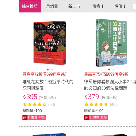
綜合推薦
月銷量
新上市
價格
評價
臉譜
(
40
)
聯利媒體
(
7
)
讀享數位
(
16
)
國際軍務雜誌社
(
1
讀享數位
(
16
)
國際軍務雜誌
聯經
(
227
)
心靈工坊
(
58
)
聯經
(
227
)
心靈工坊
(
58
)
一卷文化
(
15
)
香港三聯書店
(
60
)
一卷文化
(
15
)
香港三聯書店
香港中文大學出版社
(
25
)
麥浩斯
(
13
)
香港中文大學出版社
(
25
)
麥浩斯
(
13
)
春山出版
(
61
)
北星
(
9
)
春山出版
(
61
)
北星
(
9
)
最高享72折滿899再享9折
最高享75折滿899再享9折
唯紅花綻放：習近平時代的
律師帶你看校園大小事2：
認同與歸屬
師必知的33個法律問題
395
379
(售價已折)
(售價已折)
(58)
(40)
總銷量>100
總銷量>100
速
折價券
登記
速
折價券
登記