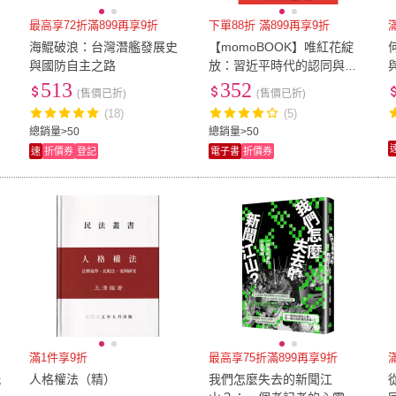
最高享72折滿899再享9折
下單88折 滿899再享9折
海鯤破浪：台灣潛艦發展史
【momoBOOK】唯紅花綻
與國防自主之路
放：習近平時代的認同與歸
屬(電子書)
513
352
(售價已折)
(售價已折)
(18)
(5)
總銷量>50
總銷量>50
速
折價券
登記
電子書
折價券
滿1件享9折
最高享75折滿899再享9折
洗
人格權法（精）
我們怎麼失去的新聞江