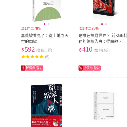
滿1件享79折
滿1件享79折
嘉義被看見了：從土地到天
是誰在操縱世界？ 前KGB
空的閃耀
務的終極告白：從暗殺、誘
拐到政治陰謀 揭露15場
592
410
(售價已折)
(售價已折)
(5)
速
折價券
登記
速
折價券
登記