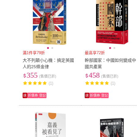
滿1件享79折
最高享72折
大不列顛小心機：搞定英國
幹部國家：中國如何變成中
人的25條金律
國共產黨
355
458
(售價已折)
(售價已折)
(1)
(1)
速
折價券
登記
速
折價券
登記