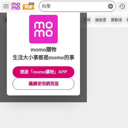
科學
套書
學習誌
發明
系列
steam
上冊
下冊
繪遊書
擺動球
momo購物
生活大小事都是momo的事
開啟「momo購物」APP
繼續使用網頁版