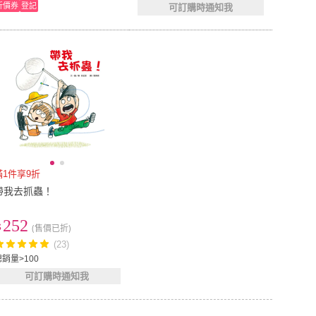
折價券
登記
可訂購時通知我
滿1件享9折
帶我去抓蟲！
252
(售價已折)
(23)
總銷量>100
可訂購時通知我