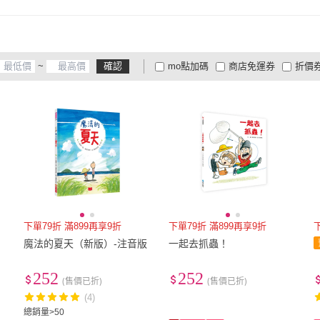
~
確認
mo點加碼
商店免運券
折價
大家電安心配
大家電快配
商
低溫宅配
定期配/分次配
貨
4
及以上
3
及以上
2
及
下單79折 滿899再享9折
下單79折 滿899再享9折
魔法的夏天（新版）-注音版
一起去抓蟲！
252
252
(售價已折)
(售價已折)
(4)
總銷量>50