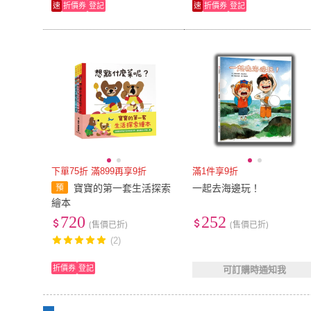
速
折價券
登記
速
折價券
登記
下單75折 滿899再享9折
滿1件享9折
寶寶的第一套生活探索
一起去海邊玩！
繪本
720
252
(售價已折)
(售價已折)
(2)
折價券
登記
可訂購時通知我