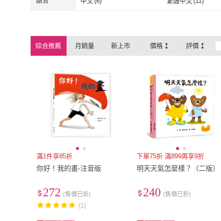
語言
中文
(
6
)
繁體中文
(
11
)
中文
(
6
)
繁體中文
(
11
)
綜合推薦
月銷量
新上市
價格
評價
滿1件享85折
下單75折 滿899再享9折
你好！我的畫-注音版
明天天氣怎麼樣？（二版）
272
240
(售價已折)
(售價已折)
(1)