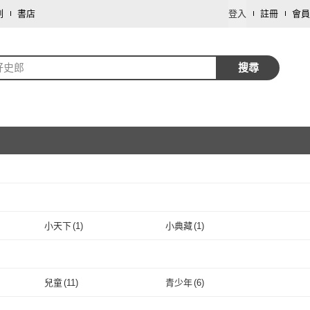
劃
書店
登入
註冊
會員
好史郎
搜尋
取消
小天下
(
1
)
小典藏
(
1
)
取消
小天下
(
1
)
小典藏
(
1
)
取消
兒童
(
11
)
青少年
(
6
)
取消
兒童
(
11
)
青少年
(
6
)