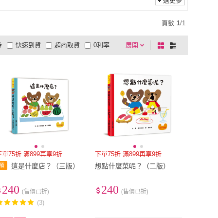
選更多
頁數
1
/
1
券
快速到貨
超商取貨
0利率
展開
棋
條
品有量
有影片
電視購物
盤
列
到付款
超商付款
5
式
式
以上
1
及以上
下單75折 滿899再享9折
下單75折 滿899再享9折
這是什麼店？（三版）
想點什麼菜呢？（二版）
240
240
(售價已折)
(售價已折)
(3)