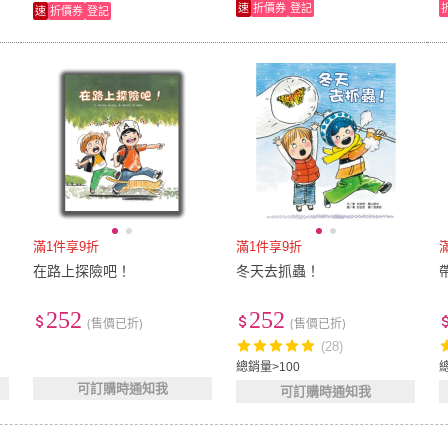
速
折價券
登記
速
折價券
登記
滿1件享9折
滿1件享9折
在路上探險吧！
冬天去抓蟲！
252
252
(售價已折)
(售價已折)
(28)
總銷量>100
可訂購時通知我
可訂購時通知我