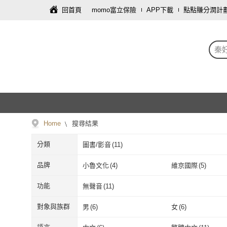
回首頁
momo富立保險
APP下載
點點賺分潤計
秦
Home
搜尋結果
分類
圖書/影音
(
11
)
品牌
小魯文化
(
4
)
維京國際
(
5
)
小魯文化
(
4
)
維京國際
(
5
)
功能
無聲音
(
11
)
無聲音
(
11
)
對象與族群
男
(
6
)
女
(
6
)
男
(
6
)
女
(
6
)