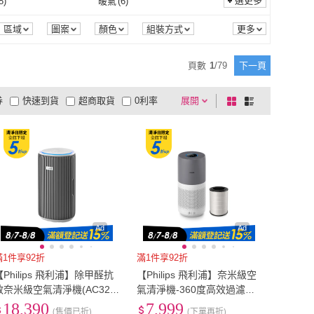
選更多
8
)
暖氣
(
6
)
ARKDAN
(
1
)
OSLE 歐適樂
(
11
)
URE 艾璞而
(
10
)
IRIS
(
1
)
電池
(
13
)
無需電
(
31
)
穿戴型
(
8
)
冷氣
(
8
)
暖氣
(
6
)
風
(
2
)
睡眠風
(
1
)
區域
圖案
顏色
組裝方式
HYPURE 艾璞而
(
10
)
IRIS
(
1
)
l M
(
32
)
IDREES 伊德萊斯
(
4
)
無
(
1
)
穿戴型
(
8
)
型
(
463
)
一般濾網
(
73
)
標準風
(
2
)
睡眠風
(
1
)
安全裝置
(
1
)
其他
(
1
)
頁數
1
/
79
下一頁
Floral M
(
32
)
IDREES 伊德萊斯
(
4
)
on
(
1
)
TECO 東元
(
2
)
家用型
(
463
)
一般濾網
(
73
)
5
)
無刷馬達
(
4
)
斷電安全裝置
(
1
)
其他
(
1
)
券
快速到貨
超商取貨
0利率
展開
棋
條
Lagoon
(
1
)
TECO 東元
(
2
)
e 質森活
(
8
)
HYD
(
1
)
主體
(
5
)
無刷馬達
(
4
)
3
)
單方
(
1
)
品有量
有影片
電視購物
盤
列
到付款
超商付款
5
式
式
Qlife 質森活
(
8
)
HYD
(
1
)
無線
(
3
)
單方
(
1
)
取式
(
2
)
吊掛式
(
2
)
以上
1
及以上
斜/直取式
(
2
)
吊掛式
(
2
)
Ad
Ad
滿1件享92折
滿1件享92折
【Philips 飛利浦】除甲醛抗
【Philips 飛利浦】奈米級空
敏奈米級空氣清淨機(AC322
氣清淨機-360度高效過濾★
0/80)★適用24坪
適用17坪(AC2936)
18,390
7,999
(售價已折)
(下單再折)