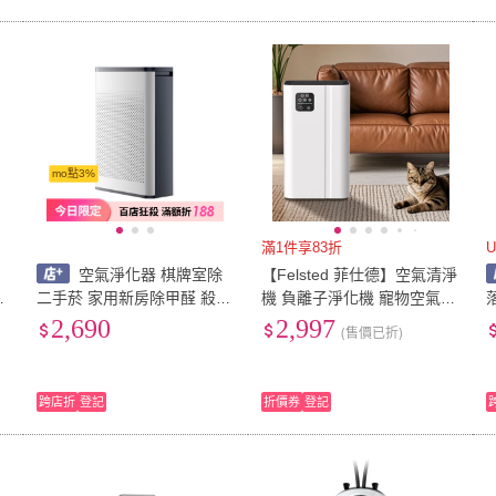
mo點3%
滿1件享83折
空氣淨化器 棋牌室除
【Felsted 菲仕德】空氣清淨
濕
二手菸 家用新房除甲醛 殺菌
機 負離子淨化機 寵物空氣淨
負離子 活性炭淨化機
化器 臭氧機 消毒機 除甲醛
2,690
2,997
(售價已折)
清淨機 過濾器 除味器
跨店折
登記
折價券
登記