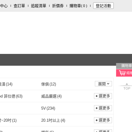
中心
查訂單
追蹤清單
折價券
購物車
登記活動
(
0
)
購物車
展開
裝潢
(
14
)
傢俱
(
12
)
TOP
2
)
餐廚用品
(
1
)
選更多
ted 菲仕德
(
63
)
威品嚴選
(
4
)
Felsted 菲仕德
(
63
)
威品嚴選
(
4
)
18
)
Quality 聚家
(
39
)
選更多
5V
(
234
)
小米
(
18
)
Quality 聚家
(
39
)
ICHI
(
3
)
Aqive 氣機科技
(
5
)
4V
(
6
)
5V
(
234
)
(
15
)
240V
(
4
)
選更多
吋~20吋
(
1
)
20.1吋以上
(
4
)
DAINICHI
(
3
)
Aqive 氣機科技
(
5
)
DAN
(
1
)
OSLE 歐適樂
(
11
)
220V
(
15
)
240V
(
4
)
13
)
無需電
(
31
)
16.1吋~20吋
(
1
)
20.1吋以上
(
4
)