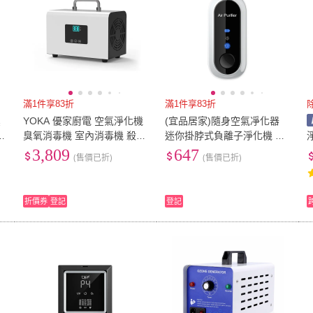
滿1件享83折
滿1件享83折
臭
YOKA 優家廚電 空氣淨化機
(宜品居家)隨身空氣凈化器
臭氧消毒機 室內消毒機 殺菌
迷你掛脖式負離子淨化機 空
毒
臭氧機（除甲醛/空氣淨化/60
氣清新機(隨身攜帶/抗過敏殺
3,809
647
(售價已折)
(售價已折)
g/110v）
菌/淨化空氣)
折價券
登記
登記