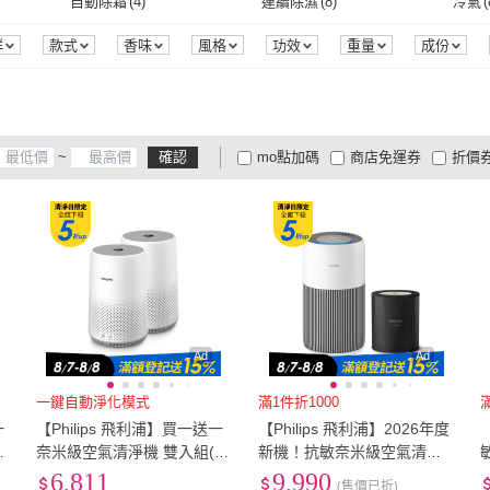
寬120cm-149cm
(
1
)
自動除霜
(
4
)
連續除濕
(
8
)
冷氣
(
DIKE
(
3
)
Apolnus 波那斯
(
2
)
RTAKO
(
13
)
acerpure
(
3
)
HYP
雙電壓
(
5
)
全電壓
(
14
)
電池式
(
4
)
充電式
(
29
)
無
(
1
)
(
1
)
寬120cm-149cm
(
1
)
自動除霜
(
4
)
連續除濕
(
8
)
R32機型
(
6
)
R410機型
(
2
)
標準
群
款式
香味
風格
功效
重量
成份
源
(
2
)
RTAKO
(
13
)
acerpure
(
3
)
6
)
JU JIA JIA 居家家
(
7
)
PUREBURG
(
20
)
Flora
67
)
電池式
(
4
)
充電式
(
29
)
個人型
(
22
)
商用型
(
12
)
家用
R32機型
(
6
)
R410機型
(
2
)
無線搖控
(
1
)
自動斷電
(
1
)
斷電
蘭仕
(
26
)
JU JIA JIA 居家家
(
7
)
PUREBURG
(
20
)
FJ
(
2
)
佳美多
(
12
)
Lago
個人型
(
22
)
商用型
(
12
)
3
)
固體型
(
1
)
擴散型
(
11
)
主體
(
無線搖控
(
1
)
自動斷電
(
1
)
活水
(
2
)
~
確認
mo點加碼
商店免運券
折價
(
1
)
FJ
(
2
)
佳美多
(
12
)
8
)
LOOKING 錄得清
(
2
)
UltraDash
(
1
)
Qlif
濾網
(
3
)
固體型
(
1
)
擴散型
(
11
)
手持式
(
1
)
有線
(
1
)
無線
(
活水
(
2
)
大家電安心配
大家電快配
商
低溫宅配
定期配/分次配
貨
國際牌
(
8
)
LOOKING 錄得清
(
2
)
UltraDash
(
1
)
手持式
(
1
)
有線
(
1
)
單層
(
2
)
桌面
(
1
)
斜/直
4
及以上
3
及以上
2
及
(
1
)
單層
(
2
)
桌面
(
1
)
香水式
(
1
)
電熱絲
(
1
)
香水式
(
1
)
電熱絲
(
1
)
Ad
Ad
一鍵自動淨化模式
滿1件折1000
一
【Philips 飛利浦】買一送一
【Philips 飛利浦】2026年度
濕
奈米級空氣清淨機 雙入組(A
新機！抗敏奈米級空氣清淨
C0819)
機★適用13-16坪(AC2210/8
6,811
9,990
(售價已折)