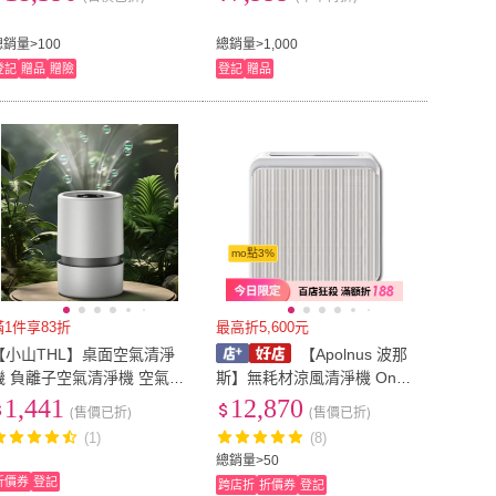
總銷量>100
總銷量>1,000
登記
贈品
贈險
登記
贈品
mo點3%
滿1件享83折
最高折5,600元
【小山THL】桌面空氣清淨
【Apolnus 波那
機 負離子空氣清淨機 空氣淨
斯】無耗材涼風清淨機 One
化器 室內淨化機(除煙臭味/
X (空氣淨化機 濾網水洗 遠
1,441
12,870
(售價已折)
(售價已折)
除甲醛/藍光離子/觸控操作)
端監控 19坪用__Kimi極美職
(1)
(8)
人推薦)
總銷量>50
折價券
登記
跨店折
折價券
登記