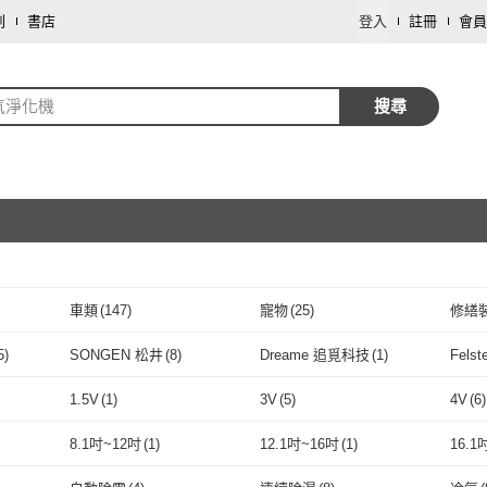
劃
書店
登入
註冊
會員
氣淨化機
搜尋
車類
(
147
)
寵物
(
25
)
修繕
取消
藝術開運/宗教
(
5
)
園藝
(
2
)
票券
(
5
)
SONGEN 松井
(
8
)
Dreame 追覓科技
(
1
)
Fels
取消
生活
(
15
)
SONGEN 松井
(
8
)
Dreame 追覓科技
(
1
)
來實驗室
(
3
)
Honeywell
(
2
)
IPSKY
(
53
)
小米
(
1.5V
(
1
)
3V
(
5
)
4V
(
6
)
. 未來實驗室
(
3
)
Honeywell
(
2
)
IPSKY
取消
(
53
)
Future Tech 未來科技
(
23
)
SHARP 夏普
(
9
)
DAIN
1.5V
(
1
)
3V
(
5
)
24V
(
37
)
110V
(
452
)
220V
8.1吋~12吋
(
1
)
12.1吋~16吋
(
1
)
16.1
Future Tech 未來科技
(
23
)
SHARP 夏普
(
9
)
DIKE
(
3
)
Apolnus 波那斯
(
2
)
ARK
24V
(
37
)
110V
取消
(
452
)
雙電壓
(
5
)
全電壓
(
14
)
電池
(
8.1吋~12吋
(
1
)
12.1吋~16吋
(
1
)