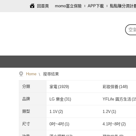
回首頁
momo富立保險
APP下載
點點賺分潤計
空
Home
搜尋結果
分類
家電
(
1929
)
彩妝保養
(
148
)
家庭清潔/紙品
(
8
)
寢具傢飾
(
5
)
品牌
LG 樂金
(
31
)
YFLife 圓方生活
(
1
LG 樂金
(
31
)
YFLife 圓方
CHIMEI 奇美
(
43
)
Future Lab. 未
類型
1.1V
(
2
)
1.2V
(
1
)
CHIMEI 奇美
(
43
)
Future Lab
怡悅
(
7
)
KOHLER
(
5
)
1.1V
(
2
)
1.2V
(
1
)
8V
(
4
)
12V
(
67
)
尺寸
0吋~4吋
(
1
)
4.1吋~8吋
(
2
)
怡悅
(
7
)
KOHLER
(
5
)
淨霸
(
3
)
3M
(
7
)
8V
(
4
)
12V
(
67
)
110V轉220V
(
1
)
單電壓
(
11
)
0吋~4吋
(
1
)
4.1吋~8吋
(
2
)