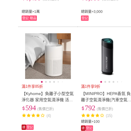
總銷量>1萬
總銷量>3,000
登記
贈品
登記
滿1件享85折
滿1件享9折
【Kyhome】負離子小型空氣
【MINIPRO】HEPA香氛 負
淨化器 家用空氣清淨機 活性
離子空氣清淨機(汽車空氣
炭 室內淨化機 香氛機(除甲
淨機/空氣淨化機MP-A3688
594
792
(售價已折)
(售價已折)
醛/去異味)
(4)
(15)
總銷量>100
速
登記
速
登記