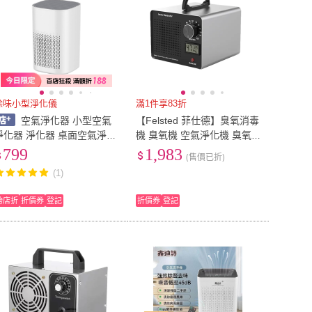
除味小型淨化儀
滿1件享83折
空氣淨化器 小型空氣
【Felsted 菲仕德】臭氧消毒
淨化器 淨化器 桌面空氣淨化
機 臭氧機 空氣淨化機 臭氧
器 淨化機 除味機（除甲醛/
發生器 30-40g 除臭除異味
799
1,983
(售價已折)
二手煙/異味/灰塵）
除甲醛 殺菌消毒 KQ
(1)
跨店折
折價券
登記
折價券
登記