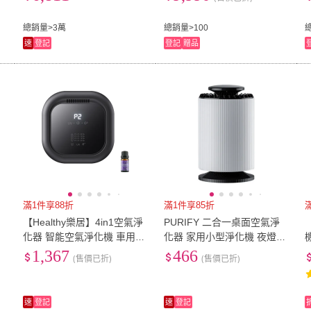
0)
總銷量>3萬
總銷量>100
速
登記
登記
贈品
滿1件享88折
滿1件享85折
【Healthy樂居】4in1空氣淨
PURIFY 二合一桌面空氣淨
清
化器 智能空氣淨化機 車用淨
化器 家用小型淨化機 夜燈功
)
化器 寵物清淨機(UV殺菌/分
能 附USB充電線
1,367
466
(售價已折)
(售價已折)
解異味/送香薰精油)
速
登記
速
登記