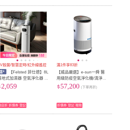
UV殺菌/智慧定時/紅外線遙控
滿1件享83折
【Felsted 菲仕德】8L
【威品嚴選】e-sun一舜 醫
落地式加濕器 空氣淨化器 空
用級防疫空氣淨化機/清淨機
氣清淨機 UVC殺菌 智慧恆濕
(紫外線殺菌型/27坪以下/UV
2,059
57,200
(下單再折)
（除菌消毒機/加濕器/香薰
72)
機/除菌淨化機/水氧機）
跨店折
折價券
登記
折價券
登記
贈險