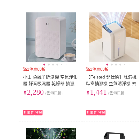
滿1件享83折
滿1件享83折
小山 負離子除濕機 空氣淨化
【Felsted 菲仕德】除濕機
器 靜音吸濕器 乾燥器 抽濕
臥室抽濕機 空氣清淨機 去
器 桌上型空氣清淨機 淨化機
器 吸濕器 除潮除濕 乾燥機
2,280
1,441
(售價已折)
(售價已折)
除濕淨化一體機
負離子淨化機 空氣淨化器
折價券
登記
折價券
登記