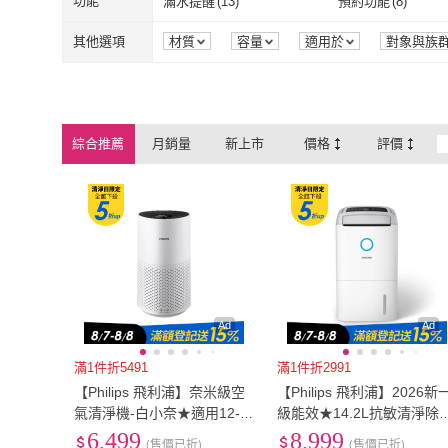
寬59cm以下
(
3
)
寬60cm-89cm
(
1
)
功能
滿水提醒
(
13
)
預約功能
(
8
)
淨霸
(
3
)
3M
(
7
)
RENZA
(
25
)
Philips 飛利浦
(
2
)
110V轉220V
(
1
)
單電壓
(
11
)
USB
(
276
)
一般插頭式
(
467
)
寬59cm以下
(
3
)
寬60cm-89cm
滿水提醒
(
13
)
預約功能
(
8
)
清淨
(
5
)
除溼
(
5
)
其他選項
材質
容量
適用於
對象與族
包裝組合
時間
效能
商品來
RENZA
(
25
)
Philips 飛利浦
SANLUX 台灣三洋
(
3
)
EARISE 雅蘭仕
(
2
USB
(
276
)
一般插頭式
(
4
桌面型
(
131
)
車用型
(
67
)
清淨
(
5
)
除溼
(
5
)
自然風
(
2
)
超強風
(
1
)
SANLUX 台灣三洋
(
3
)
EARISE 雅
宅造印象
(
8
)
ZANWA 晶華
(
1
)
桌面型
(
131
)
車用型
(
67
)
HEPA濾網
(
604
)
醫療級HEPA濾網
(
自然風
(
2
)
超強風
(
1
)
71-80dB
(
1
)
80dB以上
(
3
)
綜合推薦
月銷量
新上市
價格
評價
宅造印象
(
8
)
ZANWA 晶華
諾必行
(
11
)
Panasonic 國際牌
(
HEPA濾網
(
604
)
醫療級HEPA
擴散式
(
4
)
直立式
(
3
)
71-80dB
(
1
)
80dB以上
(
3
)
諾必行
(
11
)
Panasonic 
OriginalLife
(
546
)
XINGMU 興沐
(
1
)
擴散式
(
4
)
直立式
(
3
)
複方
(
1
)
香薰
(
1
)
OriginalLife
(
546
)
XINGMU 興沐
複方
(
1
)
香薰
(
1
)
無附輪/無帶鎖
(
2
)
凝乳
(
1
)
無附輪/無帶鎖
(
2
)
凝乳
(
1
)
Ad
Ad
滿1件折5491
滿1件折2991
【Philips 飛利浦】奈米級空
【Philips 飛利浦】2026新
氣清淨機-白小奈★適用12-1
級能效★14.2L抗敏清淨除
4坪(AC1715/80)
機-星空灰(DE5306/81)
6,499
8,999
(售價已折)
(售價已折)