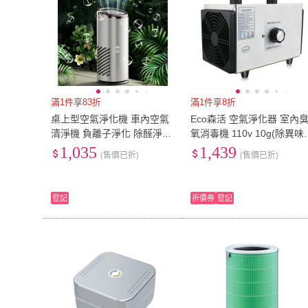
滿1件享83折
滿1件享8折
桌上型空氣淨化機 車內空氣
Eco森活 空氣淨化器 室內
清淨機 負離子淨化 除醛淨味
氧消毒機 110v 10g(除異味
車載清淨器（臭氧機/空氣淨
除甲醛 空氣淨化機 活氧消
1,035
1,439
(售價已折)
(售價已折)
化器/多重淨化）
殺菌 臭氧發生器)
登記
折價券
登記