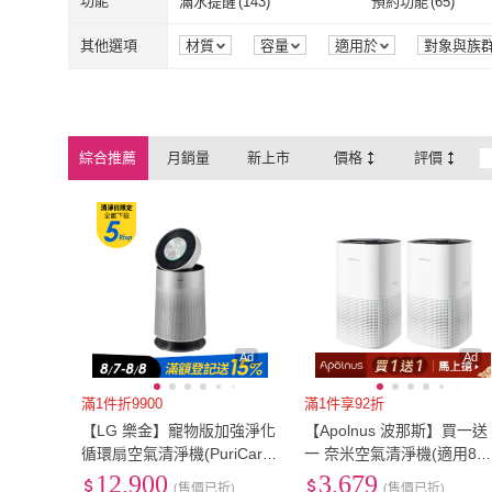
其他尺寸
(
3
)
寬90cm-119cm
(
1
)
功能
滿水提醒
(
143
)
預約功能
(
65
)
Apolnus 波那斯
(
7
)
PUREBURG
(
ible
(
16
)
Mitewithmom 蟎
110V
(
1128
)
220V
(
30
)
電池
(
46
)
無需電
(
57
)
其他尺寸
(
3
)
寬90cm-119c
滿水提醒
(
143
)
預約功能
(
65
)
清淨
(
16
)
除溼
(
18
)
其他選項
材質
容量
適用於
對象與族
圖案
顏色
組裝方式
包裝組
ible
(
16
)
Mitewithmo
ECOHEAL
(
18
)
BOSSWELL 博士
電池
(
46
)
無需電
(
57
)
無
(
2
)
穿戴型
(
58
)
清淨
(
16
)
除溼
(
18
)
WIFI傳輸
(
2
)
防水
(
3
)
ECOHEAL
(
18
)
BOSSWELL
LUFTRUM 瑞際
(
23
)
Quality 聚家
(
78
)
無
(
2
)
穿戴型
(
58
)
家用型
(
1150
)
液態型
(
5
)
WIFI傳輸
(
2
)
防水
(
3
)
自動斷電
(
1
)
斷電安全裝置
(
1
)
綜合推薦
月銷量
新上市
價格
評價
LUFTRUM 瑞際
(
23
)
Quality 聚家
(
EARISE 雅蘭仕
(
43
)
TOSHIBA 東芝
(
14
家用型
(
1150
)
液態型
(
5
)
有線
(
9
)
無線
(
12
)
自動斷電
(
1
)
斷電安全裝置
吸濕排汗
(
3
)
人體工學型
(
3
)
EARISE 雅蘭仕
(
43
)
TOSHIBA 東
SONGEN 松井
(
5
)
Have Green Day
有線
(
9
)
無線
(
12
)
數位馬達
(
7
)
直立式
(
3
)
吸濕排汗
(
3
)
人體工學型
(
3
)
防碰撞模式
(
2
)
髒汙偵測模式
(
2
)
好日
SONGEN 松井
(
5
)
Have Green 
數位馬達
(
7
)
直立式
(
3
)
香薰
(
3
)
凝乳
(
1
)
防碰撞模式
(
2
)
髒汙偵測模式
負離子
(
3
)
Z字型模式
(
2
)
好日
香薰
(
3
)
凝乳
(
1
)
固體
(
1
)
精油
(
1
)
負離子
(
3
)
Z字型模式
(
2
)
自動烘乾拖布
(
2
)
自動集塵
(
2
)
固體
(
1
)
精油
(
1
)
噴霧
(
2
)
吊掛式
(
2
)
自動烘乾拖布
(
2
)
自動集塵
(
2
)
71-80dB
(
1
)
80dB以上
(
3
)
Ad
Ad
噴霧
(
2
)
吊掛式
(
2
)
無附輪/無帶鎖
(
2
)
飲品
(
1
)
71-80dB
(
1
)
80dB以上
(
3
)
活水
(
1
)
其他功能
(
1
)
滿1件折9900
滿1件享92折
【LG 樂金】寵物版加強淨化
【Apolnus 波那斯】買一送
無附輪/無帶鎖
(
2
)
飲品
(
1
)
觸控式
(
1
)
蠟燭檯
(
1
)
活水
(
1
)
其他功能
(
1
)
循環扇空氣清淨機(PuriCare
一 奈米空氣清淨機(適用8坪
360°/AS651DSS0/過敏源剋
一級能效/奈米級濾淨/Ultra 
12,900
3,679
觸控式
(
1
)
蠟燭檯
(
1
)
(售價已折)
(售價已折)