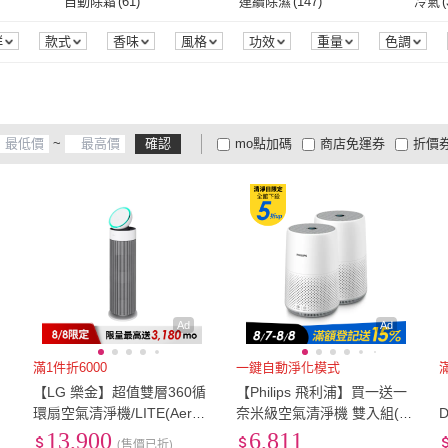
寬120cm-149cm
(
1
)
0.25mm以下
(
1
)
90C
自動除霜
(
61
)
連續除濕
(
147
)
冷氣
(
370
)
CUCKOO
(
15
)
DAIKIN 大金
(
36
)
著媽
(
628
)
Future Lab. 未來實驗室
(
8
)
only
(
23
)
威品
240V
(
23
)
單電壓
(
24
)
USB
(
435
)
一般插頭式
(
1325
)
電池
m
(
1
)
寬120cm-149cm
(
1
)
0.25mm以下
(
1
)
自動除霜
(
61
)
連續除濕
(
147
)
內建WIFI
(
1
)
R32機型
(
30
)
R41
群
款式
香味
風格
功效
重量
色調
合
認證
保固期
時間
效能
口味
甜度
m 蟎著媽
(
628
)
Future Lab. 未來實驗室
(
8
)
only
(
23
)
韋爾
(
14
)
Clean Station 克立淨
(
12
)
IPSKY
(
66
)
怡悅
(
USB
(
435
)
一般插頭式
(
1325
)
桌面型
(
194
)
車用型
(
94
)
個人
內建WIFI
(
1
)
R32機型
(
30
)
觸控
(
1
)
藍芽遙控
(
3
)
智慧
 博士韋爾
(
14
)
Clean Station 克立淨
(
12
)
IPSKY
(
66
)
宅造印象
(
25
)
acerpure
(
9
)
DIKE
桌面型
(
194
)
車用型
(
94
)
噴劑型
(
9
)
固體型
(
6
)
擴散
觸控
(
1
)
藍芽遙控
(
3
)
抗菌
(
5
)
涼感
(
3
)
消臭
(
~
確認
mo點加碼
商店免運券
折價
78
)
宅造印象
(
25
)
acerpure
(
9
)
)
AirRun
(
14
)
大城小居
(
21
)
RTA
噴劑型
(
9
)
固體型
(
6
)
冷氣孔式
(
4
)
吊掛式
(
2
)
香水
(
1
)
抗菌
(
5
)
涼感
(
3
)
虛擬牆模式
(
2
)
自動回充模式
(
2
)
跨越
大家電安心配
大家電快配
商
低溫宅配
定期配/分次配
貨
芝
(
14
)
AirRun
(
14
)
大城小居
(
21
)
s 綠綠
(
52
)
冷氣孔式
(
4
)
吊掛式
(
2
)
手持式
(
4
)
手持/直立
(
5
)
單方
(
虛擬牆模式
(
2
)
自動回充模式
(
2
)
智慧建圖模式
(
2
)
App繪圖模式
(
2
)
冷風
(
4
及以上
3
及以上
2
及
Days 綠綠
(
52
)
手持式
(
4
)
手持/直立
(
5
)
精華
(
1
)
凝膠
(
1
)
凝露
(
(
2
)
智慧建圖模式
(
2
)
App繪圖模式
(
2
)
沿邊清掃
(
2
)
分區模式
(
2
)
斷點
精華
(
1
)
凝膠
(
1
)
主體
(
6
)
擴散式
(
4
)
直/
沿邊清掃
(
2
)
分區模式
(
2
)
標準風
(
2
)
睡眠風
(
2
)
自然
主體
(
6
)
擴散式
(
4
)
單層
(
2
)
掃拖二合一
(
2
)
斜/直
標準風
(
2
)
睡眠風
(
2
)
雷射導航
(
2
)
視覺定位導航
(
2
)
自動
Ad
Ad
單層
(
2
)
掃拖二合一
(
2
)
可以管灌
(
1
)
LED燈泡
(
1
)
E27
(
雷射導航
(
2
)
視覺定位導航
(
2
)
USB埠
(
1
)
滿1件折6000
一鍵自動淨化模式
【LG 樂金】超值雙層360循
【Philips 飛利浦】買一送一
可以管灌
(
1
)
LED燈泡
(
1
)
USB埠
(
1
)
/
環扇空氣清淨機/LITE(AeroB
奈米級空氣清淨機 雙入組(A
S
ooster/AS551GW60/抗過敏/
C0819)
13,900
6,811
(售價已折)