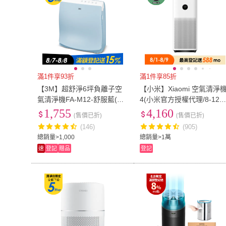
滿1件享93折
滿1件享85折
【3M】超舒淨6坪負離子空
【小米】Xiaomi 空氣清淨
氣清淨機FA-M12-舒服藍(適
4(小米官方授權代理/8-12
用3-7坪)
適用/一年保固/米家APP/AC
1,755
4,160
(售價已折)
(售價已折)
M16-SC)
(146)
(905)
總銷量>1,000
總銷量>1萬
速
登記
贈品
登記