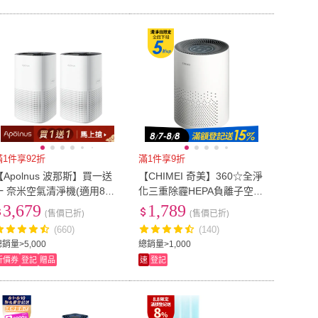
滿1件享92折
滿1件享9折
【Apolnus 波那斯】買一送
【CHIMEI 奇美】360☆全淨
一 奈米空氣清淨機(適用8坪/
化三重除霾HEPA負離子空氣
一級能效/奈米級濾淨/Ultra S
清淨機3-6坪(AP-05SRC1)
3,679
1,789
(售價已折)
(售價已折)
)
(660)
(140)
銷量>5,000
總銷量>1,000
折價券
登記
贈品
速
登記