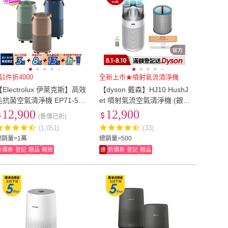
滿1件折4000
全新上市★噴射氣流清淨機
【Electrolux 伊萊克斯】高效
【dyson 戴森】HJ10 HushJ
能抗菌空氣清淨機 EP71-56
et 噴射氣流空氣清淨機 (銀白
三色(Pure A9.2 三色任選 22
色)
12,900
12,900
(售價已折)
坪內適用)
(1,051)
(33)
總銷量>1萬
總銷量>500
折價券
登記
贈品
贈險
速
折價券
登記
贈品