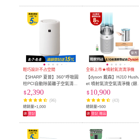
輕巧設計不占空間
全新上市★噴射氣流清淨機
【SHARP 夏普】360°呼吸圓
【dyson 戴森】HJ10 Hush
柱PCI自動除菌離子空氣清淨
et 噴射氣流空氣清淨機 (銀
機(FU-NC01-W)
色)
2,390
10,900
(96)
(43)
總銷量>1,000
總銷量>500
速
登記
速
登記
贈品