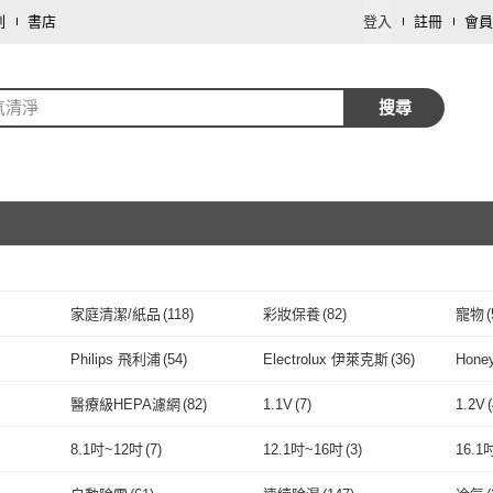
劃
書店
登入
註冊
會員
氣清淨
搜尋
家庭清潔/紙品
(
118
)
彩妝保養
(
82
)
寵物
(
取消
修繕裝潢
(
8
)
寢具傢飾
(
7
)
保健
Philips 飛利浦
(
54
)
Electrolux 伊萊克斯
(
36
)
Honey
取消
戶外用品
(
3
)
餐廚用品
(
2
)
票券
(
6
)
Philips 飛利浦
(
54
)
Electrolux 伊萊克斯
(
36
)
菱電機
(
68
)
CHIMEI 奇美
(
85
)
TECO 東元
(
14
)
Dre
醫療級HEPA濾網
(
82
)
1.1V
(
7
)
1.2V
(
I 三菱電機
(
68
)
CHIMEI 奇美
(
85
)
TECO 東元
取消
(
14
)
3M
(
79
)
IQAir
(
5
)
Cowa
81
)
醫療級HEPA濾網
(
82
)
1.1V
(
7
)
5V
(
415
)
8V
(
4
)
12V
(
8.1吋~12吋
(
7
)
12.1吋~16吋
(
3
)
16.1
3M
(
79
)
IQAir
(
5
)
CUCKOO
(
15
)
DAIKIN 大金
(
36
)
sole
5V
(
415
)
8V
取消
(
4
)
240V
(
23
)
單電壓
(
24
)
雙電
8.1吋~12吋
(
7
)
12.1吋~16吋
(
3
)