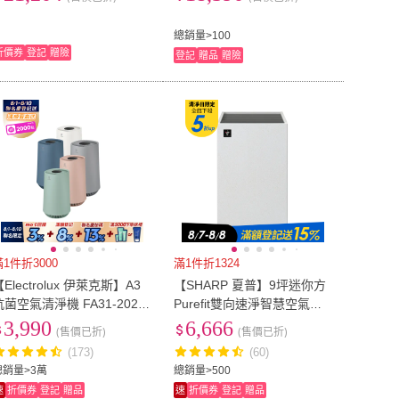
臭、分解過敏、零耗材)
總銷量>100
折價券
登記
贈險
登記
贈品
贈險
滿1件折3000
滿1件折1324
【Electrolux 伊萊克斯】A3
【SHARP 夏普】9坪迷你方
抗菌空氣清淨機 FA31-202W
Purefit雙向速淨智慧空氣清
 202BL 202GN 202PK 202
淨機Wi-Fi版(FU-S42T-L)
3,990
6,666
(售價已折)
(售價已折)
GY(8坪適用/5色任選)
(173)
(60)
總銷量>3萬
總銷量>500
速
折價券
登記
贈品
速
折價券
登記
贈品