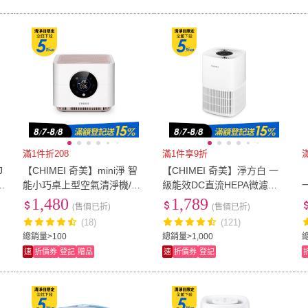
滿1件折208
滿1件享9折
J
【CHIMEI 奇美】mini淨 智
【CHIMEI 奇美】淨方白 一
白
能小巧桌上型空氣清淨機/除
級能效DC直流HEPA微濾淨
甲醛/HEPA H13/負離子/DC
空氣清淨機(AP-30LIWH/mo
1,480
1,789
(售價已折)
(售價已折)
馬達/母嬰抗敏防護(AP-01U
mo獨家專案)
7
(18)
(121)
NWH)
總銷量>100
總銷量>1,000
總
速
折價券
登記
贈品
速
折價券
登記