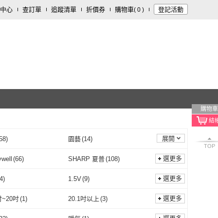
中心
查訂單
追蹤清單
折價券
購物車
登記活動
(
0
)
購物車
展開
58
)
園藝
(
14
)
TOP
食品/用品
(
5
)
傢俱
(
5
)
選更多
well
(
66
)
SHARP 夏普
(
108
)
2
)
生鮮低溫食品
(
1
)
Honeywell
(
66
)
SHARP 夏普
(
108
)
ame 追覓科技
(
4
)
Panasonic 國際牌
(
88
)
選更多
4
)
1.5V
(
9
)
Dreame 追覓科技
(
4
)
Panasonic 國際牌
(
88
)
y
(
31
)
YFLife 圓方生活
(
15
)
1.2V
(
4
)
1.5V
(
9
)
108
)
24V
(
49
)
選更多
吋~20吋
(
1
)
20.1吋以上
(
3
)
Coway
(
31
)
YFLife 圓方生活
(
15
)
usair 舒樂氏
(
7
)
POIEMA
(
6
)
12V
(
108
)
24V
(
49
)
壓
(
4
)
全電壓
(
46
)
16.1吋~20吋
(
1
)
20.1吋以上
(
3
)