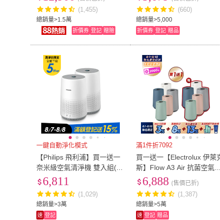
星)
7)
(1,455)
(660)
總銷量>1.5萬
總銷量>5,000
折價券
登記
贈險
折價券
登記
贈品
一鍵自動淨化模式
滿1件折7092
【Philips 飛利浦】買一送一
買一送一【Electrolux 伊萊
奈米級空氣清淨機 雙入組(A
斯】Flow A3 Air 抗菌空氣
C0819)
淨機-五色任選(8坪適用FA3
6,811
6,888
(售價已折)
-202)
(1,029)
(1,387)
總銷量>3萬
總銷量>5萬
速
登記
速
登記
贈品