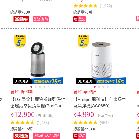
momo獨家)
(1,029)
總銷量>500
總銷量>3萬
登記
贈險
速
登記
滿1件折9900
滿1件享92折
克
【LG 樂金】寵物版加強淨化
【Philips 飛利浦】奈米級空
清
循環扇空氣清淨機(PuriCare
氣清淨機(AC0650)
1
360°/AS651DSS0/過敏源剋
T
12,900
4,990
(售價已折)
(下單再折)
星)
(1,455)
(464)
總銷量>1.5萬
總銷量>5,000
折價券
登記
贈險
速
登記