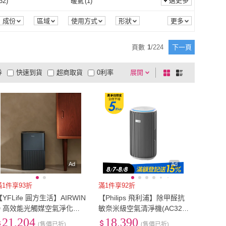
M以上
(
1
)
11~15公分
(
1
)
選更多
32
)
暖氣
(
1
)
soleusair 舒樂氏
(
7
)
POIEMA
(
6
)
嚴選
(
4
)
Felsted 菲仕德
(
59
)
雙電壓
(
4
)
全電壓
(
46
)
式
(
9
)
充電式
(
55
)
90CM以上
(
1
)
11~15公分
(
1
)
冷氣
(
32
)
暖氣
(
1
)
0機型
(
16
)
APP搖控
(
2
)
成份
區域
使用方式
形狀
續航時間
商品來源
威品嚴選
(
4
)
Felsted 菲仕德
(
59
)
67
)
IONION
(
25
)
電池式
(
9
)
充電式
(
55
)
型
(
54
)
商用型
(
34
)
R410機型
(
16
)
APP搖控
(
2
)
控溫
(
3
)
無線搖控
(
5
)
頁數
1
/
224
下一頁
怡悅
(
67
)
IONION
(
25
)
(
28
)
Winix
(
25
)
個人型
(
54
)
商用型
(
34
)
型
(
12
)
變頻
(
25
)
智慧控溫
(
3
)
無線搖控
(
5
)
3
)
可水洗
(
3
)
券
快速到貨
超商取貨
0利率
展開
棋
條
DIKE
(
28
)
Winix
(
25
)
KO
(
26
)
DAINICHI
(
5
)
擴散型
(
12
)
變頻
(
25
)
式
(
8
)
無刷馬達
(
5
)
消臭
(
3
)
可水洗
(
3
)
模式
(
2
)
防掉落模式
(
2
)
品有量
有影片
電視購物
盤
列
到付款
超商付款
5
式
式
RTAKO
(
26
)
DAINICHI
(
5
)
香水式
(
8
)
無刷馬達
(
5
)
6
)
複方
(
2
)
跨越模式
(
2
)
防掉落模式
(
2
)
3
)
多段溫控
(
3
)
以上
1
及以上
單方
(
6
)
複方
(
2
)
1
)
凍狀
(
1
)
冷風
(
3
)
多段溫控
(
3
)
續掃模式
(
2
)
自動回洗拖布
(
2
)
凝露
(
1
)
凍狀
(
1
)
捲二合一
(
3
)
蒸氣式
(
2
)
斷點續掃模式
(
2
)
自動回洗拖布
(
2
)
風
(
2
)
41-50dB
(
1
)
直/捲二合一
(
3
)
蒸氣式
(
2
)
取式
(
2
)
手持式
(
2
)
自然風
(
2
)
41-50dB
(
1
)
給水裝置
(
2
)
DOLBY
(
1
)
Ad
Ad
斜/直取式
(
2
)
手持式
(
2
)
1
)
2.0~2.9hp
(
1
)
自動給水裝置
(
2
)
DOLBY
(
1
)
滿1件享93折
滿1件享92折
【YFLife 圓方生活】AIRWIN
【Philips 飛利浦】除甲醛抗
E27
(
1
)
2.0~2.9hp
(
1
)
D 高效能光觸媒空氣淨化器
敏奈米級空氣清淨機(AC322
(25坪主動淨化、除甲醛、除
0/80)★適用24坪
21,204
18,390
(售價已折)
(售價已折)