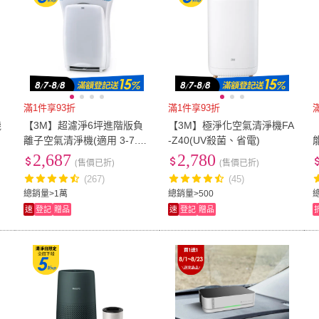
滿1件享93折
滿1件享93折
機
【3M】超濾淨6坪進階版負
【3M】極淨化空氣清淨機FA
坪
離子空氣清淨機(適用 3-7.5
-Z40(UV殺菌、省電)
-
坪CHIMSPD-01UCRC-1)
2,687
2,780
(售價已折)
(售價已折)
(267)
(45)
總銷量>1萬
總銷量>500
速
登記
贈品
速
登記
贈品