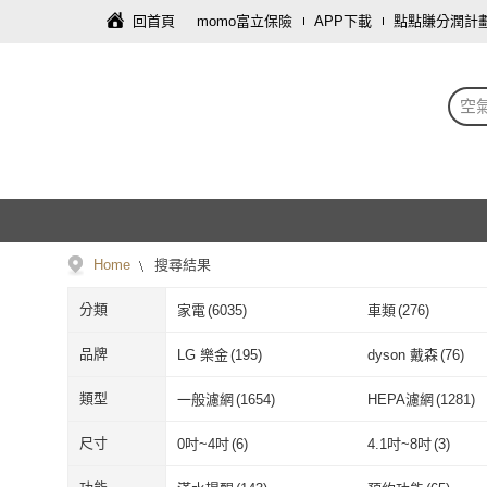
回首頁
momo富立保險
APP下載
點點賺分潤計
空
Home
搜尋結果
分類
家電
(
6035
)
車類
(
276
)
藝術開運/宗教
(
14
)
母嬰/童
(
10
)
品牌
LG 樂金
(
195
)
dyson 戴森
(
76
)
資訊電腦
(
4
)
鞋/包/箱
(
4
)
LG 樂金
(
195
)
dyson 戴森
(
7
小米
(
27
)
MITSUBISHI 三
類型
一般濾網
(
1654
)
HEPA濾網
(
1281
)
飾品配件
(
1
)
文具樂器
(
1
)
小米
(
27
)
MITSUBISH
Blueair
(
84
)
RENZA
(
468
)
一般濾網
(
1654
)
HEPA濾網
(
12
3V
(
7
)
4V
(
7
)
尺寸
0吋~4吋
(
6
)
4.1吋~8吋
(
3
)
Blueair
(
84
)
RENZA
(
468
)
Apolnus 波那斯
(
7
)
PUREBURG
(
370
)
3V
(
7
)
4V
(
7
)
110V
(
1128
)
220V
(
30
)
0吋~4吋
(
6
)
4.1吋~8吋
(
3
)