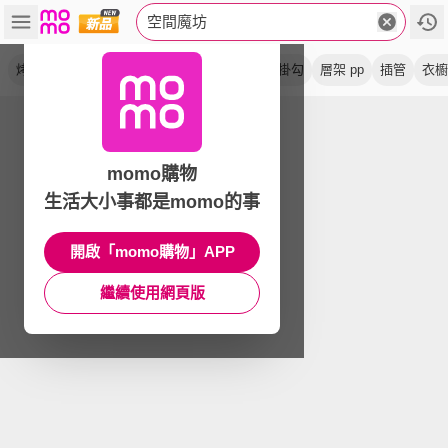
空間魔坊
烤漆黑
無布套
收納
波浪架
鐵架
含掛勾
層架 pp
插管
衣櫥
momo購物
生活大小事都是momo的事
開啟「momo購物」APP
繼續使用網頁版