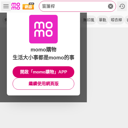
窗簾桿
伸縮桿
浴簾桿
門簾桿
曬衣桿
不鏽鋼
無印風
單軌
晾衣桿
momo購物
生活大小事都是momo的事
開啟「momo購物」APP
繼續使用網頁版