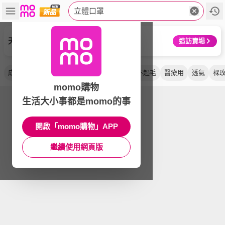
立體口罩
天天
造訪賣場
成人
醫用
u型包覆
氣密型
醫療級
不起毛
醫療用
透氣
裸
momo購物
生活大小事都是momo的事
開啟「momo購物」APP
繼續使用網頁版