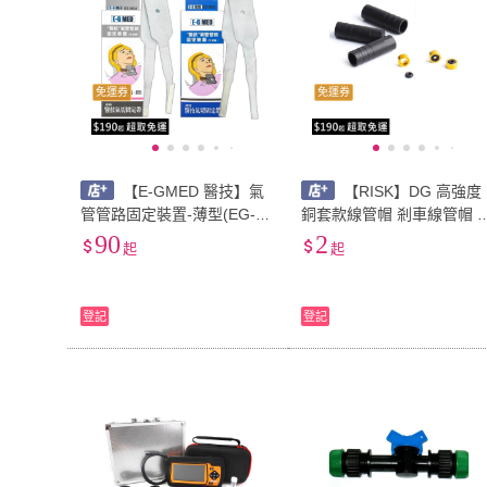
免運券
免運券
【E-GMED 醫技】氣
【RISK】DG 高強度
管管路固定裝置-薄型(EG-06
銅套款線管帽 剎車線管帽 
03)、厚款海綿(EG-0604)-氣
速線管帽 剎車線管套頭 剎
90
2
起
起
切固定帶
外管套頭 煞車外管管帽 變
外管帽 變速外管套頭
登記
登記