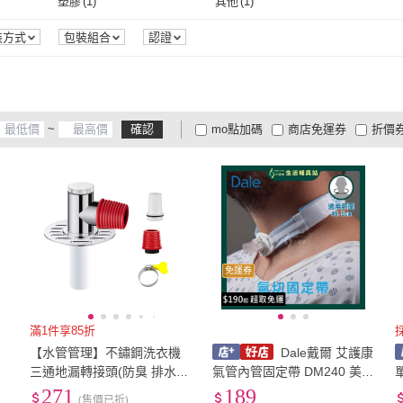
塑膠
(
1
)
其他
(
1
)
塑膠
(
1
)
其他
(
1
)
裝方式
包裝組合
認證
~
確認
mo點加碼
商店免運券
折價
大家電安心配
大家電快配
商
低溫宅配
定期配/分次配
貨
4
及以上
3
及以上
2
及
免運券
滿1件享85折
【水管管理】不鏽鋼洗衣機
Dale戴爾 艾護康
三通地漏轉接頭(防臭 排水蓋
氣管內管固定帶 DM240 美
防溢水轉接頭 浴室 廁所 90
國進口 氣管管路固定裝置 戴
271
189
(售價已折)