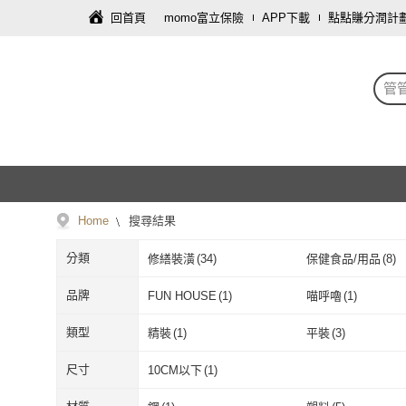
回首頁
momo富立保險
APP下載
點點賺分潤計
管
Home
搜尋結果
分類
修繕裝潢
(
34
)
保健食品/用品
(
8
)
寢具傢飾
(
2
)
資訊電腦
(
1
)
品牌
FUN HOUSE
(
1
)
喵呼嚕
(
1
)
FUN HOUSE
(
1
)
喵呼嚕
(
1
)
印刻
(
2
)
九歌
(
1
)
類型
精裝
(
1
)
平裝
(
3
)
印刻
(
2
)
九歌
(
1
)
精裝
(
1
)
平裝
(
3
)
尺寸
10CM以下
(
1
)
10CM以下
(
1
)