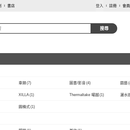
劃
書店
登入
註冊
會員
管
搜尋
車類
(
7
)
圖書/影音
(
4
)
園藝
(
取消
寵物
(
1
)
XILLA
(
1
)
Thermaltake 曜越
(
1
)
灑水
取消
XILLA
(
1
)
Thermaltake 曜越
(
1
)
ISTA 伊士達
(
1
)
E-GMED 醫技
(
5
)
FANC
圓桶式
(
1
)
ISTA 伊士達
(
1
)
E-GMED 醫技
取消
(
5
)
圓桶式
(
1
)
取消