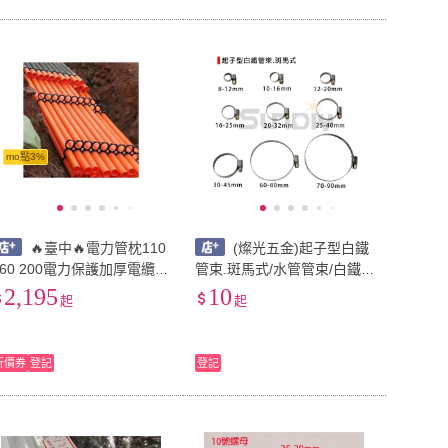
mo點3%
🔥臺中🔥電力管枕110
(燦光五金)起子型白鐵
160 200電力保護加厚電纜排
管束.斑馬式/水管管束/白鐵
管管件通信管枕配件通用
管束/水管緊固件
2,195
10
起
起
折價券
登記
登記