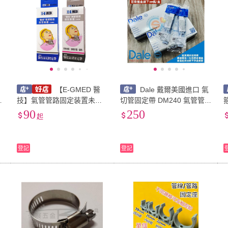
【E-GMED 醫
Dale 戴爾美國進口 氣
變
技】氣管管路固定装置未滅
切管固定帶 DM240 氣管管
車
菌 氣切固定帶 織帶款 / 泡棉
路固定裝置 氣切 戴爾氣切管
90
250
起
速
款
固定帶 千喜醫療 戴爾氣切固
定帶
登記
登記