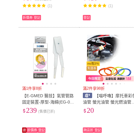
管束 調整器 固定圈)
充氣筒 附錶 台灣製 中崙五
(1)
(1)
金
折價券
登記
登記
mo點3%
免運券
滿1件享8折
滿2件享98折
【E-GMED 醫技】氣管管路
【喵呼嚕】摩托車彩
固定裝置-厚型-海綿(EG-060
油管 螢光油管 螢光燃油管
4)氣切固定帶
機車燃油管 化油器油管管
239
20
(售價已折)
速
折價券
登記
跨店折
登記