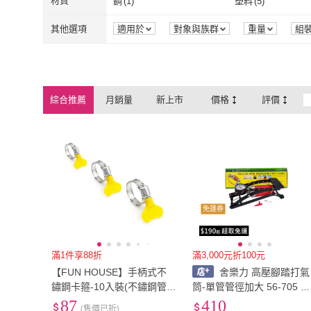
材質
鋼
(
1
)
塑料
(
5
)
鋼
(
1
)
塑料
(
5
)
其他選項
適用於
對象與族群
重量
組
綜合推薦
月銷量
新上市
價格
評價
免運券
滿1件享88折
滿3,000元折100元
【FUN HOUSE】手柄式不
舍樂力 高壓腳踏打氣
鏽鋼卡箍-10入裝(不鏽鋼管
筒-單管管徑加大 56-705 腳
束 白鐵管束 水管束環 水管
踩式打氣筒 打氣桶 充氣桶
87
410
(售價已折)