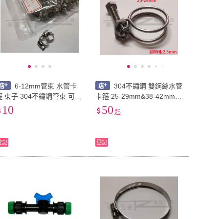
6-12mm管束 水管卡
304不鏽鋼 雙鋼絲水管
箍 束子 304不鏽鋼管束 可調
卡箍 25-29mm&38-42mm
式束子 水管配件 鋼絲水管配
不鏽鋼雙層鋼絲管束 水管管
10
50
起
件 抽水配件 水管管束
束 水管卡箍 束子
登記
登記