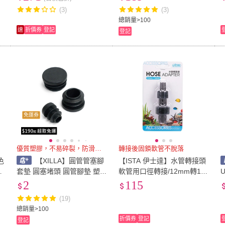
度轉接頭 轉彎頭)
爾管固定帶 戴爾固定帶
(3)
(3)
總銷量>100
速
折價券
登記
登記
免運券
優質塑膠，不易碎裂，防滑耐磨
轉接後固鎖軟管不脫落
色
【XILLA】圓管管塞腳
【ISTA 伊士達】水管轉接頭
套墊 圓塞堵頭 圓管腳墊 塑
軟管用口徑轉接/12mm轉16
膠管塞 塑膠封頭 塑膠塞 管
mm(可轉換水管管徑連接 I96
2
115
塞 孔塞 椅腳墊 不鏽鋼管塞
1)
(19)
塑膠內塞
總銷量>100
折價券
登記
登記