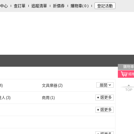
中心
查訂單
追蹤清單
折價券
購物車
登記活動
(
0
)
購物車
展開
4
)
文具樂器
(
2
)
TOP
選更多
達人
(
3
)
商周
(
1
)
灑水達人
(
3
)
商周
(
1
)
Y LIFE
(
1
)
RISK
(
1
)
選更多
FANCY LIFE
(
1
)
RISK
(
1
)