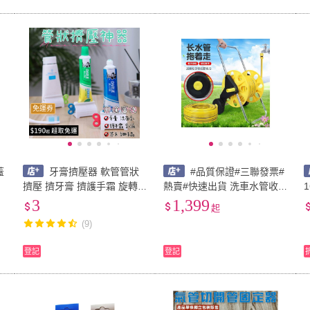
免運券
蓋
牙膏擠壓器 軟管管狀
#品質保證#三聯發票#
擠壓 擠牙膏 擠護手霜 旋轉
熱賣#快速出貨 洗車水管收
擠壓器 軟管擠壓器 管狀擠壓
納水管車高壓軟管管器架子
3
1,399
起
器 擠壓器
傢用捲綫器水槍盤管澆花工
(9)
具
登記
登記