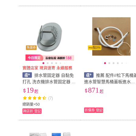
免運券
mo點3%
實體店家 現貨速寄 永續服務
排水管固定器 自黏免
推薦 配件//松下馬桶
打孔 洗衣機排水管固定器 水
進水管智慧馬桶蓋板進水管
管固定器 水管管夾 水管夾
配件卡扣接水管連接管管子
19
871
起
起
水管固定扣 管材固定 排水管
1216
(7)
固定
總銷量>50
折價券
登記
跨店折
登記