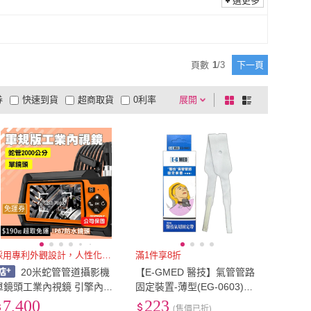
選更多
頁數
1
/
3
下一頁
券
快速到貨
超商取貨
0利率
展開
棋
條
品有量
有影片
電視購物
盤
列
到付款
超商付款
5
式
式
以上
1
及以上
免運券
採用專利外觀設計，人性化的方式
滿1件享8折
20米蛇管管道攝影機
【E-GMED 醫技】氣管管路
單鏡頭工業內視鏡 引擎內視
固定裝置-薄型(EG-0603)氣
鏡 工業管道內窺鏡 管道內窺
切固定帶
7,400
223
(售價已折)