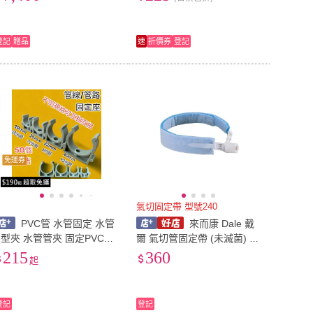
鏡 工業內視鏡 165-VB5200
A
登記
贈品
速
折價券
登記
免運券
氣切固定帶 型號240
PVC管 水管固定 水管
來而康 Dale 戴
U型夾 水管管夾 固定PVC管
爾 氣切管固定帶 (未滅菌) 氣
固定座
切固定帶 型號240 氣管管路
215
360
起
固定裝置 氣切 固定帶
登記
登記