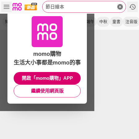
節日繪本
知識
小年獸
有聲書
蒸年糕
音樂書
端午
中秋
童書
注音版
momo購物
生活大小事都是momo的事
開啟「momo購物」APP
繼續使用網頁版