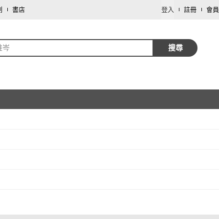
劃
書店
登入
註冊
會員
維岑
搜尋
取消
取消