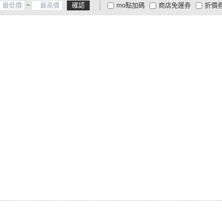
~
確認
mo點加碼
商店免運券
折價
大家電安心配
大家電快配
商
低溫宅配
定期配/分次配
貨
4
及以上
3
及以上
2
及