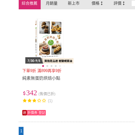
綜合推薦
月銷量
新上市
價格
評價
下單9折 滿899再享9折
純素無蛋奶烘焙小點
342
(售價已折)
(1)
速
折價券
登記
1