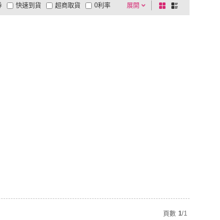
券
快速到貨
超商取貨
0利率
展開
棋
條
品有量
有影片
電視購物
盤
列
到付款
超商付款
5
式
式
以上
1
及以上
頁數
1
/
1