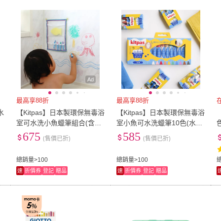
低溫宅配
定期配/分次配
貨
4
及以上
3
及以上
2
及
Ad
Ad
最高享88折
最高享88折
水
【Kitpas】日本製環保無毒浴
【Kitpas】日本製環保無毒浴
、
室可水洗小魚蠟筆組合(含收
室小魚可水洗蠟筆10色(水洗
納網、水洗蠟筆、海綿)
蠟筆、浴室蠟筆、兒童蠟筆)
675
585
(售價已折)
(售價已折)
總銷量>100
總銷量>100
速
折價券
登記
贈品
速
折價券
登記
贈品