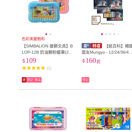
色彩美麗飽和
【SIMBALION 雄獅文具】B
【紙百科】韓
LOP-12B 奶油獅粉蠟筆(2盒
盟友Mungyo - 12/24/36/48
1包)
色 專家級(圓形)軟性油性蠟
109
160
起
筆/油性粉彩/油畫棒/油蠟筆
(1)
速
登記
贈品
登記