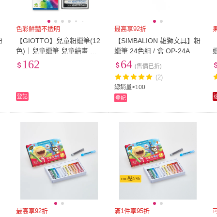
色彩鮮豔不透明
最高享92折
【GIOTTO】兒童粉蠟筆(12
【SIMBALION 雄獅文具】粉
色)｜兒童蠟筆 兒童繪畫 著
蠟筆 24色組 / 盒 OP-24A
色筆
162
64
(售價已折)
(2)
總銷量>100
登記
登記
mo點5%
最高享92折
滿1件享95折