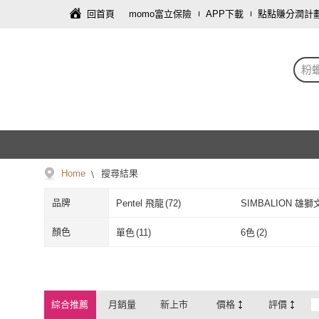
回首頁
momo富立保險
APP下載
點點賺分潤計
粉
Home
搜尋結果
品牌
Pentel 飛龍
(
72
)
SIMBALION 雄獅
Pentel 飛龍
(
72
)
SIMBALION
Faber-Castell
(
5
)
STABILO
(
6
)
顏色
單色
(
11
)
6色
(
2
)
Faber-Castell
(
5
)
STABILO
(
6
)
單色
(
11
)
6色
(
2
)
36色
(
15
)
48色
(
3
)
36色
(
15
)
48色
(
3
)
綜合推薦
月銷量
新上市
價格
評價