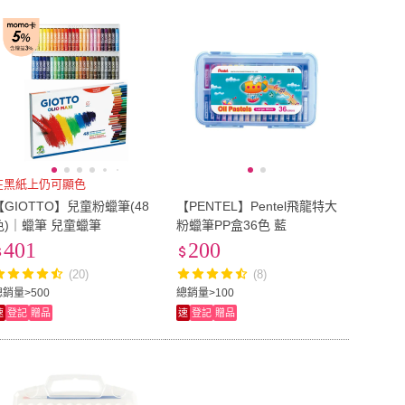
到付款
超商付款
5
式
式
以上
1
及以上
在黑紙上仍可顯色
【GIOTTO】兒童粉蠟筆(48
【PENTEL】Pentel飛龍特大
色)｜蠟筆 兒童蠟筆
粉蠟筆PP盒36色 藍
401
200
(20)
(8)
總銷量>500
總銷量>100
速
登記
贈品
速
登記
贈品