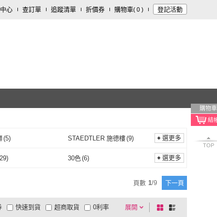
中心
查訂單
追蹤清單
折價券
購物車
登記活動
(
0
)
購物車
選更多
獅
(
5
)
STAEDTLER 施德樓
(
9
)
TOP
奶油獅
(
5
)
STAEDTLER 施德樓
(
9
)
 Outdoor
(
1
)
PENROTE 筆樂
(
2
)
選更多
29
)
30色
(
6
)
Chill Outdoor
(
1
)
PENROTE 筆樂
(
2
)
24色
(
29
)
30色
(
6
)
頁數
1
/
9
下一頁
券
快速到貨
超商取貨
0利率
展開
棋
條
品有量
有影片
電視購物
盤
列