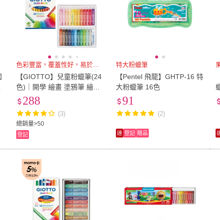
色彩豐富，覆蓋性好，易於塗抹
特大粉蠟筆
國
【GIOTTO】兒童粉蠟筆(24
【Pentel 飛龍】GHTP-16 特
色)｜開學 繪畫 塗鴉筆 繪圖
大粉蠟筆 16色
筆
288
91
(3)
(2)
總銷量>50
速
登記
贈品
登記