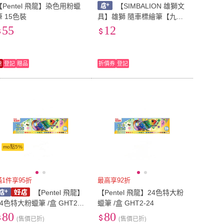
【Pentel 飛龍】染色用粉蠟
【SIMBALION 雄獅文
筆 15色裝
具】雄獅 隨車標繪筆【九乘
九文具】道路專用 記號蠟筆
55
12
粉筆 防水 隨車標繪筆 道路
記號筆 車禍記號筆 汽車 隨
車 粉筆 蠟筆
速
登記
贈品
折價券
登記
mo點5%
滿1件享95折
最高享92折
【Pentel 飛龍】
【Pentel 飛龍】24色特大粉
24色特大粉蠟筆 /盒 GHT2-2
蠟筆 /盒 GHT2-24
80
80
(售價已折)
(售價已折)