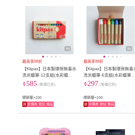
Ad
Ad
最高享88折
最高享88折
【Kitpas】日本製環保無毒水
【Kitpas】日本製環保無毒
洗米蠟筆-12支組(水彩蠟
洗米蠟筆-6支組(水彩蠟筆
筆、玻璃蠟筆、兒童蠟筆)
玻璃蠟筆、兒童蠟筆)
585
297
(售價已折)
(售價已折)
總銷量>100
總銷量>100
速
折價券
登記
贈品
速
折價券
登記
贈品