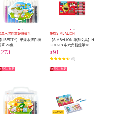
果漾水溶性旋轉粉蠟筆
雄獅SIMBALION
【LIBERTY】果漾水溶性粉
【SIMBALION 雄獅文具】H
蠟筆 24色
GOP-18 中六角粉蠟筆18色
組
273
91
(5)
速
登記
贈品
速
登記
贈品
mo點5%