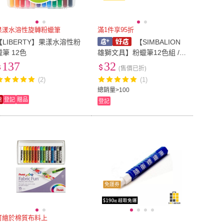
果漾水溶性旋轉粉蠟筆
滿1件享95折
【LIBERTY】果漾水溶性粉
【SIMBALION
蠟筆 12色
雄獅文具】粉蠟筆12色組 /
盒 OP-12A
137
32
(售價已折)
(2)
(1)
總銷量>100
速
登記
贈品
登記
免運券
可繪於棉質布料上