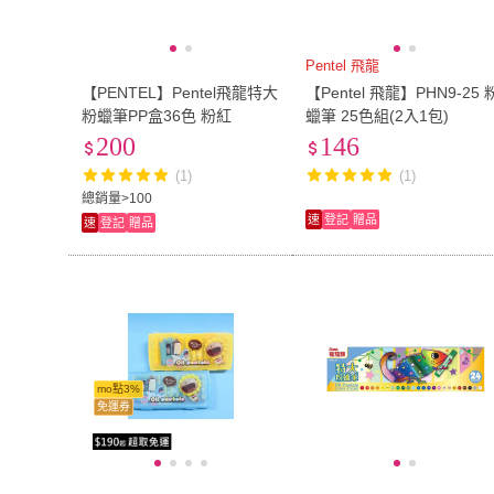
Pentel 飛龍
【PENTEL】Pentel飛龍特大
【Pentel 飛龍】PHN9-25 粉
粉蠟筆PP盒36色 粉紅
蠟筆 25色組(2入1包)
200
146
(1)
(1)
總銷量>100
速
登記
贈品
速
登記
贈品
mo點3%
免運券