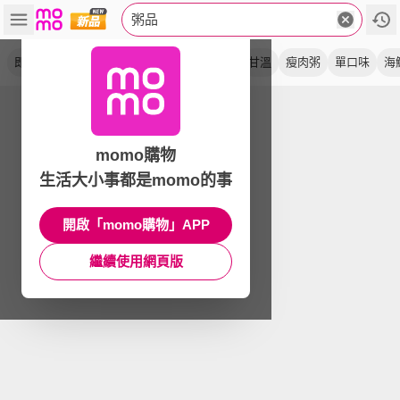
粥品
即食粥
鹹粥
地瓜粥
糙米粥
土雞粥
甘溫
瘦肉粥
單口味
海
momo購物
生活大小事都是momo的事
開啟「momo購物」APP
繼續使用網頁版