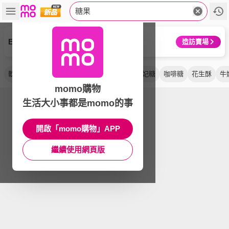
糖果
Extra
造訪賣場
軟糖
水果糖
娃娃酥
黃金糖
岩鹽
太妃糖
咖啡糖
花生酥
牛
momo購物
生活大小事都是momo的事
開啟「momo購物」APP
繼續使用網頁版