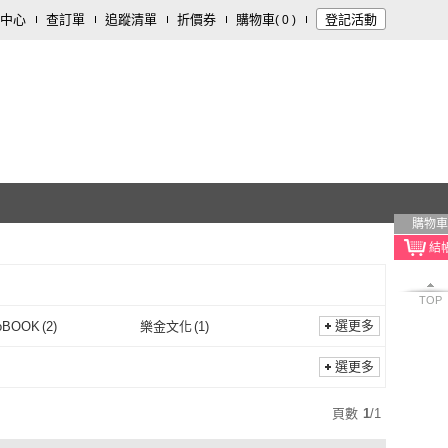
中心
查訂單
追蹤清單
折價券
購物車
登記活動
(
0
)
購物車
TOP
選更多
oBOOK
(
2
)
樂金文化
(
1
)
momoBOOK
(
2
)
樂金文化
(
1
)
選更多
頁數
1
/
1