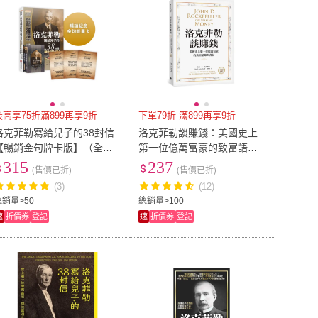
最高享75折滿899再享9折
下單79折 滿899再享9折
洛克菲勒寫給兒子的38封信
洛克菲勒談賺錢：美國史上
【暢銷金句牌卡版】（全新
第一位億萬富豪的致富語錄
完整譯本）隨書附贈52張
與書信【中英對照】
315
237
(售價已折)
(售價已折)
「金句能量卡」
(3)
(12)
總銷量>50
總銷量>100
速
折價券
登記
速
折價券
登記