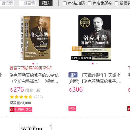
~
確認
mo點加碼
商店免運券
折價
大家電安心配
大家電快配
商
低溫宅配
定期配/分次配
貨
4
及以上
3
及以上
2
及
免運券
最高享75折滿899再享9折
座
洛克菲勒寫給兒子的38封信
【天蠍座製作】天蠍座
（全新完整譯本）【暢銷紀
(創智)【洛克菲勒寫給兒子的
克
念版】
38封信（二版）(約翰．洛克
276
306
(售價已折)
菲勒)】(9789863169550)
(222)
總銷量>3,000
登記
速
折價券
登記