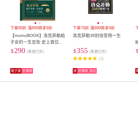
下單88折 滿899再享9折
下單79折 滿899再享9折
【momoBOOK】洛克菲勒給
洛克菲勒38封信受用一生
子女的一生忠告:史上首位億
萬富翁親傳子女的成功致富
290
355
(售價已折)
(售價已折)
法則！(電子書)
(3)
電子書
折價券
速
折價券
登記