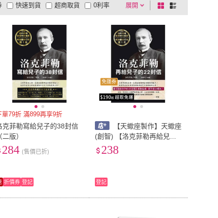
券
快速到貨
超商取貨
0利率
展開
棋
條
品有量
有影片
電視購物
盤
列
到付款
超商付款
5
式
式
以上
1
及以上
免運券
下單79折 滿899再享9折
洛克菲勒寫給兒子的38封信
【天蠍座製作】天蠍座
（二版）
(創智) 【洛克菲勒再給兒子
的22封信(約翰．洛克菲
284
238
(售價已折)
勒)】(9789863169451)
速
折價券
登記
登記