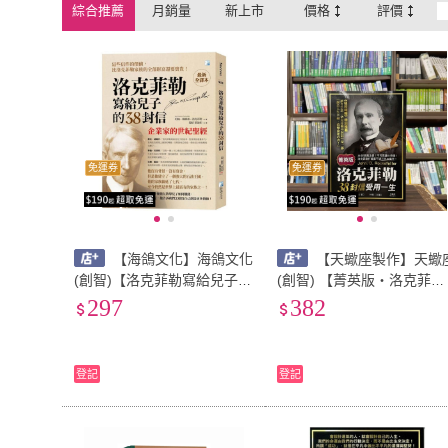
綜合推薦
月銷量
新上市
價格
評價
免運券
免運券
【海鴿文化】海鴿文化
【天蠍座製作】天蠍
(創智)【洛克菲勒寫給兒子的
(創智) 【菁英版‧洛克菲勒3
38封信(約翰．戴維森)】(97
8封信受用一生(約翰.D.洛
297
382
89863925408)
菲勒)】(2024年5月)
登記
登記