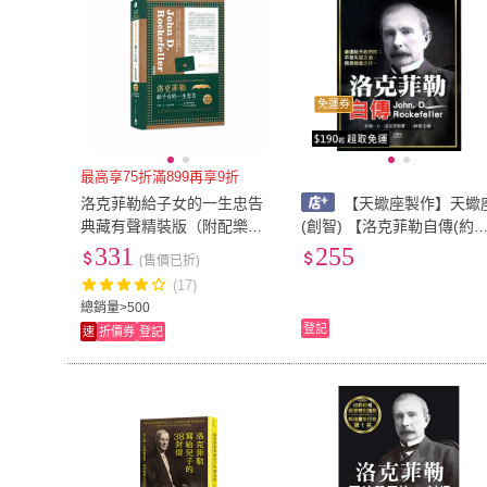
免運券
最高享75折滿899再享9折
洛克菲勒給子女的一生忠告
【天蠍座製作】天蠍
典藏有聲精裝版（附配樂朗
(創智) 【洛克菲勒自傳(約翰.
讀MP3音檔連結）
D.洛克菲勒)】(978986316
331
255
(售價已折)
850)
(17)
總銷量>500
登記
速
折價券
登記