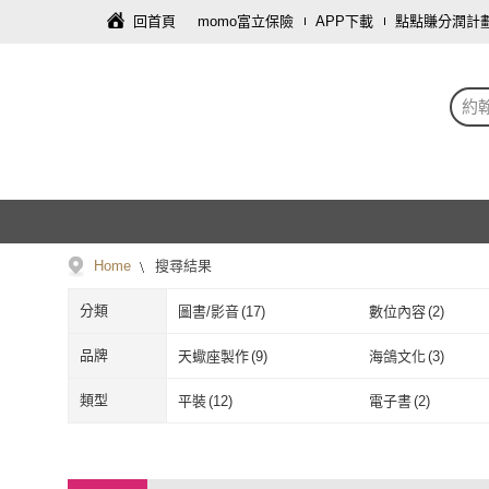
回首頁
momo富立保險
APP下載
點點賺分潤計
約
Home
搜尋結果
分類
圖書/影音
(
17
)
數位內容
(
2
)
品牌
天蠍座製作
(
9
)
海鴿文化
(
3
)
天蠍座製作
(
9
)
海鴿文化
(
3
)
方舟
(
1
)
類型
平裝
(
12
)
電子書
(
2
)
方舟
(
1
)
平裝
(
12
)
電子書
(
2
)