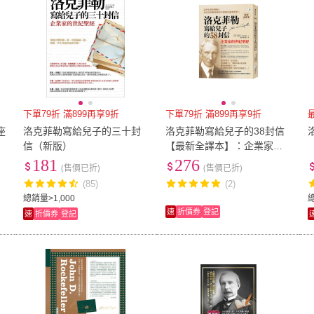
下單79折 滿899再享9折
下單79折 滿899再享9折
座
洛克菲勒寫給兒子的三十封
洛克菲勒寫給兒子的38封信
信（新版）
【最新全譯本】：企業家的
8
世紀聖經
181
276
(售價已折)
(售價已折)
(85)
(2)
總銷量>1,000
速
折價券
登記
速
折價券
登記