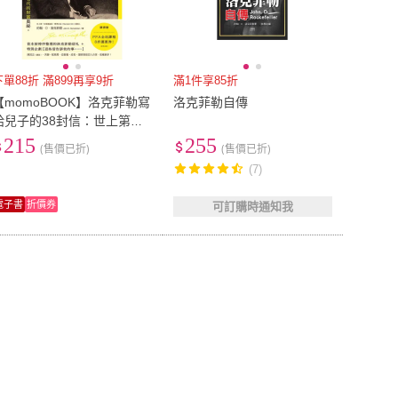
下單88折 滿899再享9折
滿1件享85折
【momoBOOK】洛克菲勒寫
洛克菲勒自傳
給兒子的38封信：世上第一
位億萬富翁，與他富過七代
215
255
(售價已折)
(售價已折)
的財富奧祕。(電子書)
(7)
電子書
折價券
可訂購時通知我