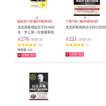
最高享72折滿899再享9折
下單79折 滿899再享9折
洛克菲勒寫給兒子的38封
洛克菲勒再給兒子的22封信
信：世上第一位億萬富翁，
與他富過七代的財富奧祕。
276
221
(售價已折)
(售價已折)
(20)
(1)
總銷量>100
速
折價券
登記
速
折價券
登記