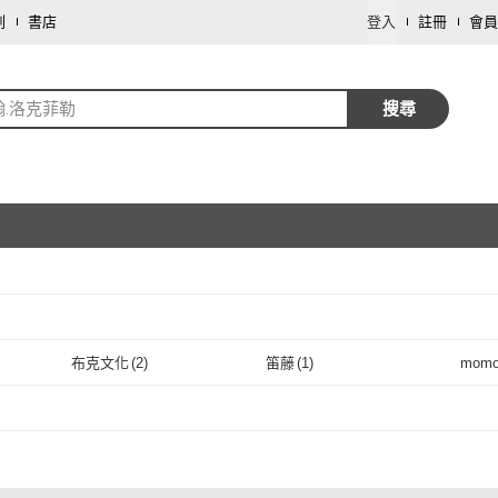
劃
書店
登入
註冊
會員
翰.洛克菲勒
搜尋
取消
布克文化
(
2
)
笛藤
(
1
)
mom
取消
布克文化
(
2
)
笛藤
(
1
)