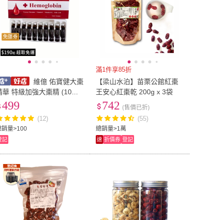
免運券
滿1件享85折
維億 佑寶健大棗
【梁山水泊】苗栗公館紅棗
精華 特級加強大棗精 (10入/
王安心紅棗乾 200g x 3袋
盒) 血紅素鐵液 膠原蛋白 棗
499
742
(售價已折)
精
(12)
(55)
總銷量>100
總銷量>1萬
登記
速
折價券
登記