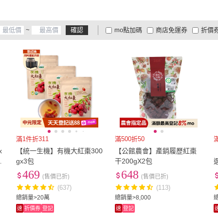
陳家糧舍
(
2
)
自然甜堅果
(
1
)
旺來旺
(
3
)
長青穀典
(
1
)
KAN
~
確認
mo點加碼
商店免運券
折價
旺來旺
(
3
)
長青穀典
(
1
)
千瓦金
(
2
)
語樂
(
2
)
澎玉1
大家電安心配
大家電快配
商
低溫宅配
定期配/分次配
貨
千瓦金
(
2
)
語樂
(
2
)
4
及以上
3
及以上
2
及
滿1件折311
滿500折50
x
【統一生機】有機大紅棗300
【公館農會】產銷履歷紅棗
x
gx3包
干200gX2包
469
648
(售價已折)
(售價已折)
(637)
(113)
總銷量>20萬
總銷量>8,000
總
速
折價券
登記
速
登記