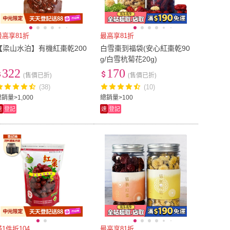
最高享81折
最高享81折
【梁山水泊】有機紅棗乾200
白雪棗到福袋(安心紅棗乾90
g/白雪杭菊花20g)
322
170
(售價已折)
(售價已折)
(38)
(10)
銷量>1,000
總銷量>100
速
登記
速
登記
滿1件折104
最高享81折