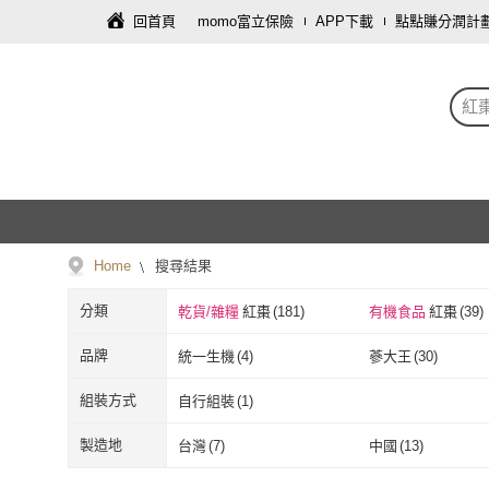
回首頁
momo富立保險
APP下載
點點賺分潤計
紅
Home
搜尋結果
分類
乾貨/雜糧
紅棗
(
181
)
有機食品
紅棗
(
39
)
品牌
統一生機
(
4
)
蔘大王
(
30
)
統一生機
(
4
)
蔘大王
(
30
)
台灣好品
(
2
)
Sheng Wen 梁時
(
1
組裝方式
自行組裝
(
1
)
台灣好品
(
2
)
Sheng Wen 
十翼饌
(
5
)
DR.OKO 德逸
(
1
)
自行組裝
(
1
)
製造地
台灣
(
7
)
中國
(
13
)
十翼饌
(
5
)
DR.OKO 德逸
康健生機
(
1
)
和盛記
(
5
)
台灣
(
7
)
中國
(
13
)