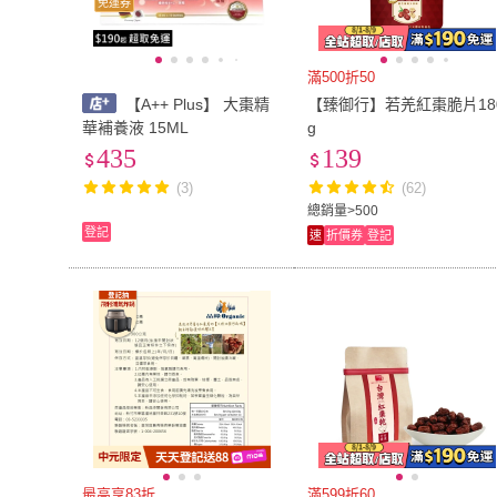
免運券
滿500折50
【A++ Plus】 大棗精
【臻御行】若羌紅棗脆片18
華補養液 15ML
g
435
139
(3)
(62)
總銷量>500
登記
速
折價券
登記
最高享83折
滿599折60