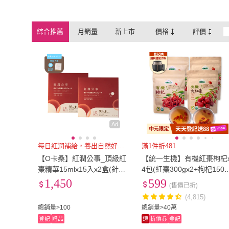
康健生機
(
1
)
和盛記
(
5
)
廣濟堂
(
1
)
紅布朗
(
1
)
綜合推薦
月銷量
新上市
價格
評價
廣濟堂
(
1
)
紅布朗
(
1
)
茗源茶坊
(
1
)
惠珍軒
(
2
)
茗源茶坊
(
1
)
惠珍軒
(
2
)
Ad
每日紅潤補給，養出自然好氣色
滿1件折481
【O卡桑】紅潤公事_頂級紅
【統一生機】有機紅棗枸杞
棗精華15mlx15入x2盒(針對
4包(紅棗300gx2+枸杞150g
各階段全速補充升級)
2)
1,450
599
(售價已折)
(4,815)
總銷量>100
總銷量>40萬
登記
贈品
速
折價券
登記