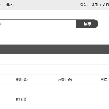
劃
書店
登入
註冊
會員
棗
搜尋
取消
農會
(
11
)
臻御行
(
5
)
里仁
(
取消
農會
(
11
)
臻御行
(
5
)
)
六安堂
(
3
)
Vilson 米森
(
2
)
正心
梁時
(
1
)
六安堂
(
3
)
Vilson 米森
取消
(
2
)
品綠
(
4
)
Guang Xun 光薰
(
16
)
日生
其他
(
1
)
(
1
)
品綠
(
4
)
Guang Xun 光薰
(
16
)
陳家糧舍
(
2
)
自然甜堅果
(
1
)
黃長
其他
(
1
)