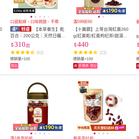
免運券
口感鬆綿、口味微甜、不帶酸味
滿599折60
0
【本草養生】乾
【十翼饌】上等台灣紅棗260
百合｜200公克｜天然日曬無
g(紅棗乾/紅棗枸杞茶/甜湯湯
g
添加｜香甜柔軟｜簡單煮食
品用/藥膳食材)
310
440
起
的養生食材
(52)
(23)
總銷量>100
總銷量>100
總
登記
速
折價券
登記
滿1件享85折
最高享81折