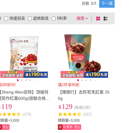
頁數
1
/
8
下一頁
黃長生
(
2
)
喜RORO
(
1
)
BOO 肯寶
(
2
)
甜園
(
1
)
券
快速到貨
超商取貨
0利率
展開
棋
條
KANBOO 肯寶
(
2
)
甜園
(
1
)
91
(
2
)
品有量
有影片
電視購物
盤
列
到付款
超商付款
5
式
式
澎玉191
(
2
)
以上
1
及以上
滿500折50
滿1件享85折
【Sheng Wen梁時】頂級特
【臻御行】去籽若羌紅棗 25
選契作紅棗600g(檢驗合格
0g
無農藥殘留 大紅棗 大棗)
119
129
(售價已折)
(479)
(297)
銷量>3,000
總銷量>3,000
速
登記
速
折價券
登記