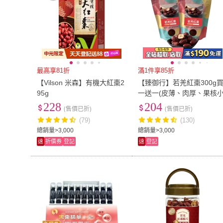
最高享81折
滿1件享85折
【Vilson 米森】有機大紅棗2
【臻御行】若羌紅棗300g
95g
一送一(皮薄、肉厚、果核小
228
204
(售價已折)
(售價已折)
(79)
(130)
總銷量>3,000
總銷量>3,000
速
折價券
登記
速
登記