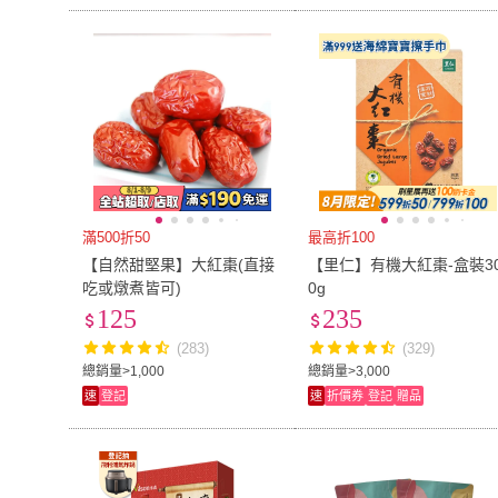
滿500折50
最高折100
【自然甜堅果】大紅棗(直接
【里仁】有機大紅棗-盒裝3
吃或燉煮皆可)
0g
125
235
(283)
(329)
總銷量>1,000
總銷量>3,000
速
登記
速
折價券
登記
贈品