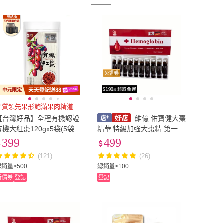
免運券
品質領先果形飽滿果肉精道
【台灣好品】全程有機認證
維億 佑寶健大棗
有機大紅棗120gx5袋(5袋組/
精華 特級加強大棗精 第一代
可直接食用)
(10入/盒) 血紅素鐵液 膠原蛋
399
499
白 棗精
(121)
(26)
總銷量>500
總銷量>100
折價券
登記
登記