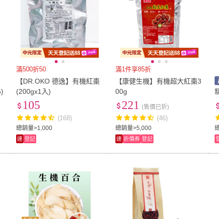
滿500折50
滿1件享85折
買
【DR.OKO 德逸】有機紅棗
【康健生機】有機超大紅棗3
)
(200gx1入)
00g
105
221
(售價已折)
(168)
(46)
總銷量>1,000
總銷量>5,000
速
登記
速
折價券
登記