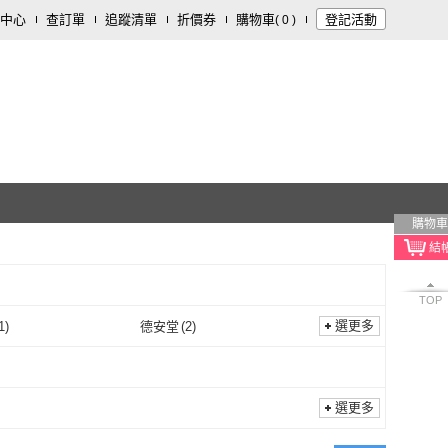
中心
查訂單
追蹤清單
折價券
購物車
登記活動
(
0
)
購物車
TOP
選更多
1
)
德安堂
(
2
)
里仁
(
1
)
德安堂
(
2
)
堂花茶行
(
3
)
梁山水泊
(
2
)
正心堂花茶行
(
3
)
梁山水泊
(
2
)
元
(
6
)
仁濟中藥
(
2
)
選更多
日生元
(
6
)
仁濟中藥
(
2
)
生
(
2
)
喜RORO
(
1
)