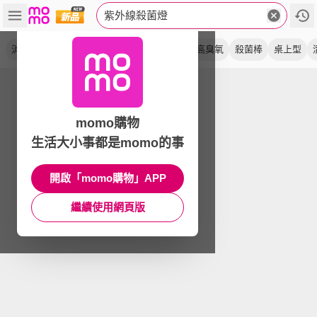
紫外線殺菌燈
消毒燈
臭氧燈
無臭氧
滅菌燈
uv c
高臭氧
殺菌棒
桌上型
momo購物
生活大小事都是momo的事
開啟「momo購物」APP
繼續使用網頁版