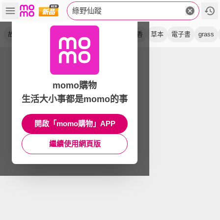
綠野仙蹤
故事集
橙花
沐浴露
精裝版
內衣
檀香
草本
電子書
grass
momo購物
生活大小事都是momo的事
開啟「momo購物」APP
繼續使用網頁版