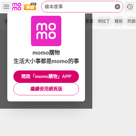
繪本故事
系列
童話
寶貝
怪怪魚
新版
偉人
套書
阿拉丁
睡前
的旅
momo購物
生活大小事都是momo的事
開啟「momo購物」APP
繼續使用網頁版