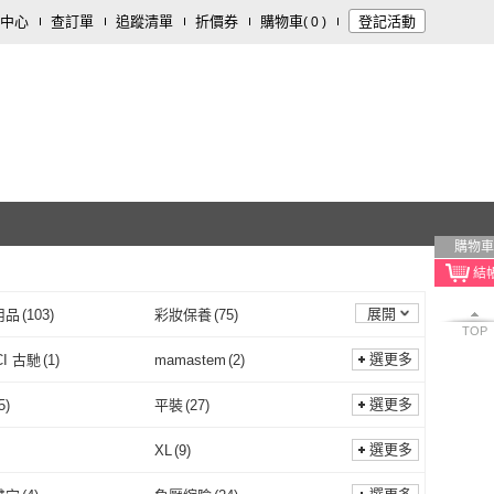
中心
查訂單
追蹤清單
折價券
購物車
登記活動
(
0
)
購物車
展開
用品
(
103
)
彩妝保養
(
75
)
TOP
影音
(
30
)
家電
(
24
)
選更多
CI 古馳
(
1
)
mamastem
(
2
)
/箱
(
20
)
戶外用品
(
19
)
GUCCI 古馳
(
1
)
mamastem
(
2
)
生技
(
4
)
havaianas 哈瓦仕
(
3
)
選更多
5
)
平裝
(
27
)
內容
(
13
)
藝術開運/宗教
(
8
)
遠東生技
(
4
)
havaianas 哈瓦仕
(
3
)
紀
(
4
)
健康時刻
(
21
)
膠囊
(
5
)
平裝
(
27
)
式
(
9
)
手持式
(
5
)
選更多
XL
(
9
)
3
)
按摩器材
(
2
)
小美紀
(
4
)
健康時刻
(
21
)
ina 法米納
(
8
)
草本之家
(
8
)
直立式
(
9
)
手持式
(
5
)
式
(
4
)
鑽釘式
(
2
)
2L
(
2
)
XL
(
9
)