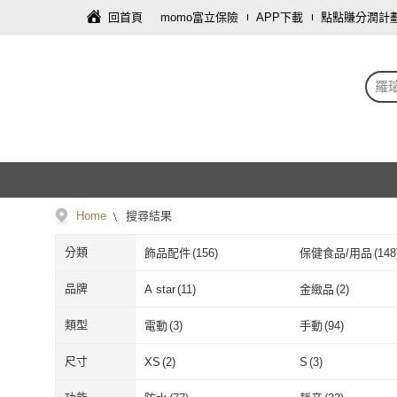
回首頁
momo富立保險
APP下載
點點賺分潤計
羅
Home
搜尋結果
分類
飾品配件
(
156
)
保健食品/用品
(
148
母嬰/童
(
69
)
寢具傢飾
(
66
)
品牌
A star
(
11
)
金緻品
(
2
)
服裝內著
(
24
)
文具樂器
(
23
)
A star
(
11
)
金緻品
(
2
)
CHANEL 香奈兒
(
3
)
海夫健康生活館
(
6
)
類型
電動
(
3
)
手動
(
94
)
傢俱
(
17
)
食品飲料
(
15
)
CHANEL 香奈兒
(
3
)
海夫健康生活
bigboi
(
2
)
tokuyo
(
2
)
電動
(
3
)
手動
(
94
)
電子書
(
13
)
高亮度
(
5
)
尺寸
XS
(
2
)
S
(
3
)
個人清潔
(
7
)
旅遊行程/用品
(
5
)
bigboi
(
2
)
tokuyo
(
2
)
FOOTER
(
6
)
赫而司
(
4
)
電子書
(
13
)
高亮度
(
5
)
吊掛式
(
6
)
一般插頭式
(
14
)
XS
(
2
)
S
(
3
)