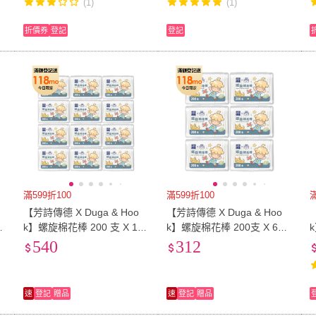
(1)
(1)
折價券
登記
登記
滿599折100
滿599折100
滿
【芳詩傳德 X Duga & Hoo
【芳詩傳德 X Duga & Hoo
k】螺旋棉花棒 200 支 X 12
k】螺旋棉花棒 200支 X 6盒
物
盒 螺旋狀棉頭 便於吸附異物
螺旋狀棉頭 便於吸附異物(盒
540
312
(盒裝)
裝)
速
登記
贈品
速
登記
贈品