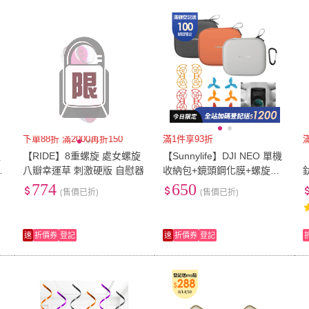
下單88折 滿2000再折150
滿1件享93折
組
【RIDE】8重螺旋 處女螺旋
【Sunnylife】DJI NEO 單機
掛
八瓣幸運草 刺激硬版 自慰器
收納包+鏡頭鋼化膜+螺旋槳
節
防撞圈+炫彩螺旋槳(單機版
774
650
(售價已折)
(售價已折)
贈品套組)
速
折價券
登記
速
折價券
登記