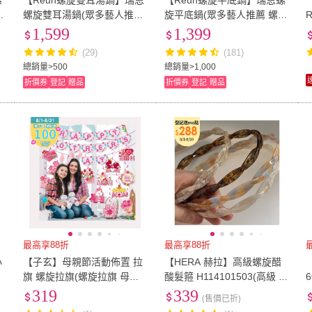
螺
【Reun螺旋雙耳湯鍋】瑞恩
【Reun螺旋平底鍋】瑞恩螺
【
旋
螺旋雙耳湯鍋(眾多藝人推薦
旋平底鍋(眾多藝人推薦 螺旋
送
螺旋設計 少油少煙多健康 買
設計 少油少煙多健康 買鍋送
1,599
1,399
鍋送鍋蓋 SGS檢驗合格)
鍋蓋 SGS檢驗合格)
(29)
(181)
總銷量>500
總銷量>1,000
折價券
登記
贈品
折價券
登記
贈品
最高享88折
最高享88折
小
【子玄】母親節活動佈置 拉
【HERA 赫拉】高級螺旋醋
旗 螺旋拉旗(螺旋拉旗 母親
酸髮箍 H114101503(高級 螺
節佈置)
旋 醋酸 髮箍)
319
339
(售價已折)