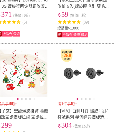
Sunnylife】DJI AIR 3 / AI
【永和三美人】眉睫兩用螺
R 3S 螺旋槳固定器螺旋槳固
旋梳 5入(螺旋睫毛刷 睫毛梳
定器
眉刷)
371
59
(售價已折)
(售價已折)
(5)
(89)
總銷量>1,000
速
折價券
登記
速
折價券
登記
贈品
最高享88折
滿1件享8折
【子玄】聖誕螺旋掛飾 隨機
【VIA】白鋼耳釘 螺旋耳釘/
6個(聖誕螺旋拉旗 聖誕拉旗
符號系列 幾何經典螺旋造型
聖誕場景)
白鋼耳釘(黑色)
299
304
(售價已折)