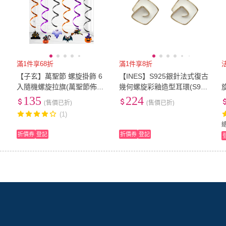
滿1件享68折
滿1件享8折
【子玄】萬聖節 螺旋掛飾 6
【INES】S925銀針法式復古
型
入隨機螺旋拉旗(萬聖節佈置
幾何螺旋彩釉造型耳環(S925
萬聖節拉旗)
銀針耳環 螺旋耳環 彩釉耳
135
224
(售價已折)
(售價已折)
環)
(1)
折價券
登記
折價券
登記