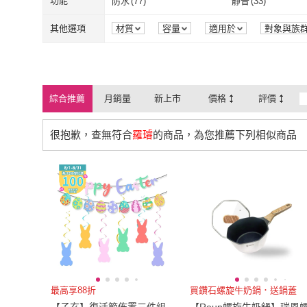
2XL
(
8
)
3XL
(
5
)
功能
防水
(
77
)
靜音
(
33
)
FOOTER
(
6
)
赫而司
(
4
)
匠俱
(
3
)
Dr. 情趣
(
12
)
吊掛式
(
6
)
一般插頭式
(
1
掛扣式
(
2
)
吊掛式
(
10
)
2XL
(
8
)
3XL
(
5
)
EU37
(
7
)
EU38
(
7
)
防水
(
77
)
靜音
(
33
)
收納功能
(
6
)
多段式調整
(
9
)
其他選項
材質
容量
適用於
對象與族
形狀
語言
保存方式
畫素
匠俱
(
3
)
Dr. 情趣
(
12
)
SUPREMELODY 光量生
(
3
)
JNICE 久奈司
(
1
)
掛扣式
(
2
)
吊掛式
(
10
)
E27
(
10
)
110V
(
9
)
EU37
(
7
)
EU38
(
7
)
22.5cm
(
2
)
23cm
(
7
)
收納功能
(
6
)
多段式調整
(
9
)
智能避障
(
2
)
無線遙控
(
2
)
物科技
保固期
時間
效能
罩杯
SUPREMELODY 光量
(
3
)
JNICE 久奈司
刷樂
(
2
)
菲力家族
(
1
)
E27
(
10
)
110V
(
9
)
發聲型
(
4
)
圓錐
(
6
)
22.5cm
(
2
)
23cm
(
7
)
25.5cm
(
3
)
27cm
(
3
)
智能避障
(
2
)
無線遙控
(
2
)
氣壓
(
2
)
揉捏
(
2
)
生物科技
綜合推薦
月銷量
新上市
價格
評價
刷樂
(
2
)
菲力家族
(
1
)
喜樂寵宴
(
3
)
HEON
(
1
)
發聲型
(
4
)
圓錐
(
6
)
軟毛
(
4
)
無痕內衣
(
3
)
25.5cm
(
3
)
27cm
(
3
)
US7
(
5
)
US8
(
5
)
氣壓
(
2
)
揉捏
(
2
)
刨絲
(
8
)
刨片
(
3
)
很抱歉，查無符合
羅璿
的商品，為您推薦下列相似商品
喜樂寵宴
(
3
)
HEON
(
1
)
Molisana 義大利茉莉
(
1
)
奈森克林
(
4
)
軟毛
(
4
)
無痕內衣
(
3
)
US7
(
5
)
US8
(
5
)
121cm~130cm
(
4
)
131cm~140cm
(
4
)
刨絲
(
8
)
刨片
(
3
)
100M
(
3
)
生活防水
(
3
)
Molisana 義大利茉莉
(
1
)
奈森克林
(
4
)
121cm~130cm
(
4
)
131cm~140c
85
(
3
)
90
(
3
)
100M
(
3
)
生活防水
(
3
)
85
(
3
)
90
(
3
)
22型
(
3
)
23型
(
3
)
22型
(
3
)
23型
(
3
)
32腰(81公分)
(
2
)
34腰(86公分)
(
2
)
32腰(81公分)
(
2
)
34腰(86公分)
(
0~5公分
(
2
)
11~15公分
(
3
)
0~5公分
(
2
)
11~15公分
(
3
)
30cm~34cm
(
2
)
最高享88折
買鑽石螺旋牛奶鍋．送鍋蓋
30cm~34cm
(
2
)