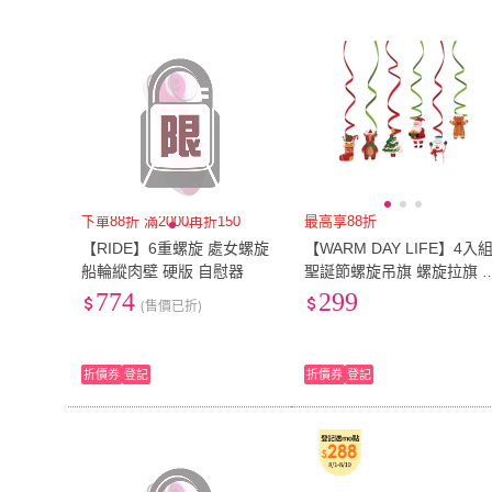
下單88折 滿2000再折150
最高享88折
【RIDE】6重螺旋 處女螺旋
【WARM DAY LIFE】4入
船輪縱肉壁 硬版 自慰器
聖誕節螺旋吊旗 螺旋拉旗 
旗 拉旗 聖誕節(布置 聖誕
774
299
(售價已折)
裝飾)
折價券
登記
折價券
登記