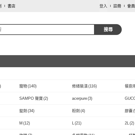
劃
書店
登入
註冊
會員
璿
搜尋
)
寵物
(
140
)
修繕裝潢
(
116
)
餐廚
取消
珠寶/貴金屬
(
48
)
家庭清潔/紙品
(
33
)
圖書/
SAMPO 聲寶
(
2
)
acerpure
(
3
)
GUC
取消
運動用品/器材
(
22
)
攝影器材
(
21
)
鞋/包
SAMPO 聲寶
(
2
)
acerpure
(
3
)
REUN
(
4
)
CHARIS & GRACE 佳立
(
4
)
遠東
錠劑
(
34
)
粉劑
(
4
)
膠囊
(
思珠寶
手機
(
14
)
園藝
(
14
)
數位
館
(
6
)
REUN
(
4
)
CHARIS & GRACE 佳
取消
(
4
)
innisfree
(
1
)
agete
(
1
)
小美
錠劑
(
34
)
粉劑
(
4
)
充電式
(
5
)
探照式
(
3
)
直立
M
(
12
)
L
(
21
)
2L
(
2
)
立思珠寶
資訊電腦
(
4
)
生鮮低溫食品
(
3
)
車類
(
innisfree
(
1
)
agete
(
1
)
周大福
(
2
)
Japan Algae
(
1
)
Farm
充電式
(
5
)
探照式
取消
(
3
)
電池式
(
4
)
充電式
(
4
)
黏貼
M
(
12
)
L
(
21
)