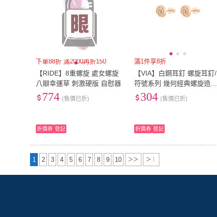
下單88折 滿2000再折150
滿1件享8折
【RIDE】8重螺旋 處女螺旋
【VIA】白鋼耳釘 螺旋耳釘/
八瓣幸運草 刺激硬版 自慰器
符號系列 幾何經典螺旋造
白鋼耳釘(玫瑰金色)
774
304
(售價已折)
(售價已折)
折價券
登記
折價券
登記
1
2
3
4
5
6
7
8
9
10
＞＞
＞｜