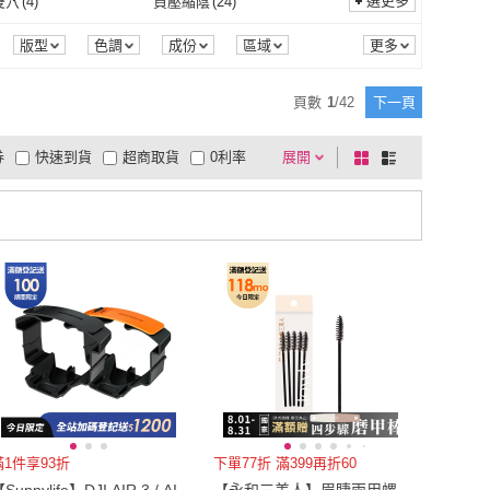
(
5
)
EU36
(
7
)
選更多
雙穴
(
4
)
負壓縮陰
(
24
)
Farmina 法米納
(
8
)
草本之家
(
8
)
 POLO ASSN.
(
3
)
DHC
(
3
)
黏貼式
(
4
)
鑽釘式
(
2
)
/鍊
(
5
)
LED燈泡
(
13
)
EU35
(
5
)
EU36
(
7
)
(
3
)
22cm
(
4
)
一杯雙穴
(
4
)
負壓縮陰
(
24
)
7
)
其他
(
15
)
版型
色調
成份
區域
組合
認證
荷重
解析度
U.S. POLO ASSN.
(
3
)
DHC
(
3
)
1
)
金瑞利
(
1
)
曬衣繩/鍊
(
5
)
LED燈泡
(
13
)
素
(
2
)
互動型
(
3
)
EU41
(
3
)
22cm
(
4
)
cm
(
5
)
25cm
(
2
)
防水
(
7
)
其他
(
15
)
俯仰
(
2
)
GPS
(
2
)
頁數
1
/
42
下一頁
初色
(
1
)
金瑞利
(
1
)
x
(
1
)
Dylce 黛歐絲
(
2
)
蛋奶素
(
2
)
互動型
(
3
)
拐杖
(
4
)
其他
(
4
)
24.5cm
(
5
)
25cm
(
2
)
7
)
US6.5
(
3
)
鏡頭俯仰
(
2
)
GPS
(
2
)
氣壓
(
2
)
腳底滾輪
(
2
)
券
快速到貨
超商取貨
0利率
展開
棋
條
Glolux
(
1
)
Dylce 黛歐絲
(
2
)
4
)
omysky
(
2
)
單點拐杖
(
4
)
其他
(
4
)
2
)
無老師加持
(
2
)
US6
(
7
)
US6.5
(
3
)
m~110cm
(
4
)
111cm~120cm
(
4
)
腿部氣壓
(
2
)
腳底滾輪
(
2
)
顯示
(
4
)
50M
(
4
)
品有量
有影片
電視購物
盤
列
到付款
超商付款
5
式
式
妙潔
(
4
)
omysky
(
2
)
平面
(
2
)
無老師加持
(
2
)
101cm~110cm
(
4
)
111cm~120cm
(
4
)
80
(
3
)
日期顯示
(
4
)
50M
(
4
)
口罩
(
2
)
以上
1
及以上
75
(
3
)
80
(
3
)
3
)
20型
(
3
)
一般口罩
(
2
)
19型
(
3
)
20型
(
3
)
吋~20吋
(
2
)
30腰(76公分)
(
2
)
16.1吋~20吋
(
2
)
30腰(76公分)
(
2
)
~6.4吋
(
2
)
6.5吋~7吋
(
4
)
6.1吋~6.4吋
(
2
)
6.5吋~7吋
(
4
)
-45mm
(
3
)
1米~2米
(
2
)
41mm-45mm
(
3
)
1米~2米
(
2
)
滿1件享93折
下單77折 滿399再折60