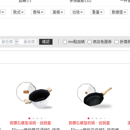
4XL
(
2
)
Free
(
6
)
EU35
旋轉
(
7
)
多頻震動
(
11
)
一杯
周大福
(
2
)
Japan Algae
(
1
)
poko
(
4
)
味丹生技
(
1
)
U.S.
4
)
電池式
(
4
)
充電式
(
4
)
伸縮桿
(
2
)
直立型
(
9
)
曬衣繩
4XL
(
2
)
Free
(
6
)
EU39
(
5
)
EU40
(
5
)
EU41
旋轉
(
7
)
多頻震動
(
11
)
旋轉底座
(
6
)
其他
(
4
)
防水
(
群
款式
香味
風格
功效
重量
軟硬度
圖案
來源
顏色
組裝方式
品牌定位
包裝
poko
(
4
)
味丹生技
(
1
)
MIKASA
(
10
)
Ultra Fresh 鮮蝦食譜
(
8
)
初色
(
伸縮桿
(
2
)
直立型
(
9
)
削皮刀
(
8
)
葷食
(
6
)
蛋奶
EU39
(
5
)
EU40
(
5
)
23.5cm
(
4
)
24cm
(
4
)
24.5
旋轉底座
(
6
)
其他
(
4
)
APP遙控
(
2
)
一鍵返航
(
2
)
鏡頭
電池容量
商品來源
季節
(
1
)
MIKASA
(
10
)
Ultra Fresh 鮮蝦食譜
(
8
)
Bone Plus
(
12
)
新錸家居
(
7
)
Glolu
削皮刀
(
8
)
葷食
(
6
)
沾黏
(
5
)
外掛式
(
5
)
單點
23.5cm
(
4
)
24cm
(
4
)
US5
(
4
)
US5.5
(
3
)
US6
(
APP遙控
(
2
)
一鍵返航
(
2
)
指壓
(
2
)
溫熱
(
2
)
腿部
~
確認
mo點加碼
商店免運券
折價
Bone Plus
(
12
)
新錸家居
(
7
)
ecoco
(
2
)
潔田屋
(
27
)
妙潔
(
沾黏
(
5
)
外掛式
(
5
)
瑜珈柱
(
3
)
無鋼圈
(
3
)
平面
(
US5
(
4
)
US5.5
(
3
)
US9
(
2
)
91cm~100cm
(
2
)
101c
指壓
(
2
)
溫熱
(
2
)
萬年曆
(
2
)
無功能
(
3
)
日期
大家電安心配
大家電快配
商
低溫宅配
定期配/分次配
貨
ecoco
(
2
)
潔田屋
(
27
)
瑜珈柱
(
3
)
無鋼圈
(
3
)
US9
(
2
)
91cm~100cm
(
2
)
141cm~150cm
(
4
)
70
(
3
)
75
(
3
)
萬年曆
(
2
)
無功能
(
3
)
加壓
(
3
)
耐磨
(
2
)
一般
4
及以上
3
及以上
2
及
m
(
4
)
141cm~150cm
(
4
)
70
(
3
)
95
(
3
)
18型以下
(
3
)
19型
(
加壓
(
3
)
耐磨
(
2
)
95
(
3
)
18型以下
(
3
)
4.1吋~8吋
(
3
)
8.1吋~12吋
(
5
)
16.1
4.1吋~8吋
(
3
)
8.1吋~12吋
(
5
)
36腰(91公分)
(
2
)
25-27cm
(
7
)
6.1吋
2
)
36腰(91公分)
(
2
)
25-27cm
(
7
)
寬59cm以下
(
5
)
36mm-40mm
(
2
)
41mm
寬59cm以下
(
5
)
36mm-40mm
(
2
)
買鑽石螺旋湯鍋．送鍋蓋
買鑽石螺旋煎鍋．送鍋蓋