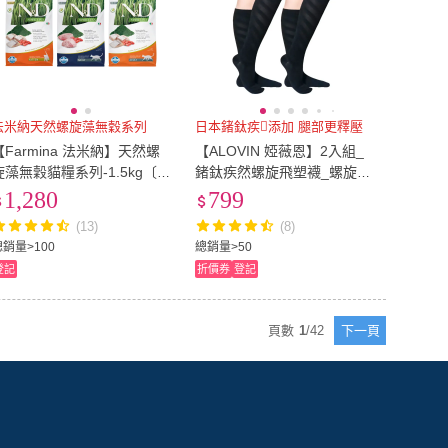
法米納天然螺旋藻無穀系列
日本鍺鈦疾添加 腿部更釋壓
【Farmina 法米納】天然螺
【ALOVIN 婭薇恩】2入組_
旋藻無穀貓糧系列-1.5kg〔S
鍺鈦疾然螺旋飛塑襪_螺旋加
C1 SC2 SC3〕(螺旋藻配方/
壓 局部塑身 纖腿襪 小腿襪
1,280
799
貓飼料)
(疾行黑_F)
(13)
(8)
總銷量>100
總銷量>50
登記
折價券
登記
頁數
1
/
42
下一頁