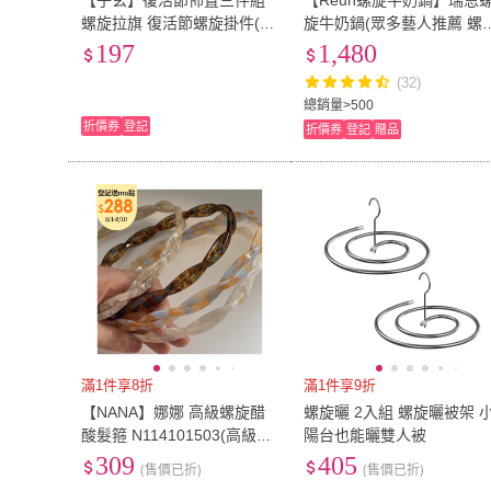
【子玄】復活節佈置三件組
【Reun螺旋牛奶鍋】瑞恩
螺旋拉旗 復活節螺旋掛件(復
旋牛奶鍋(眾多藝人推薦 螺
活節螺旋拉旗 復活節佈置)
設計 少油少煙多健康 買鍋
197
1,480
鍋蓋 SGS檢驗合格)
(32)
總銷量>500
折價券
登記
折價券
登記
贈品
滿1件享8折
滿1件享9折
【NANA】娜娜 高級螺旋醋
螺旋曬 2入組 螺旋曬被架 
酸髮箍 N114101503(高級感
陽台也能曬雙人被
螺旋 醋酸 髮箍)
309
405
(售價已折)
(售價已折)