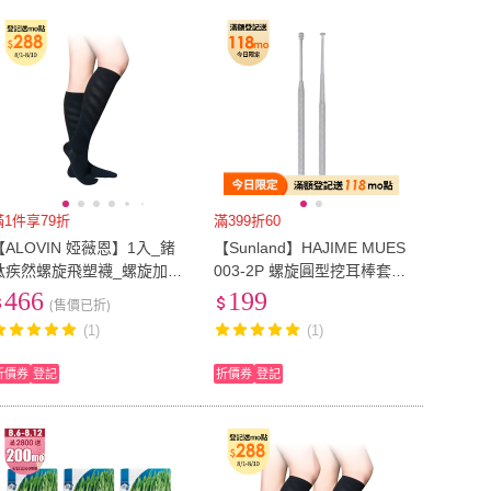
滿1件享79折
滿399折60
【ALOVIN 婭薇恩】1入_鍺
【Sunland】HAJIME MUES
鈦疾然螺旋飛塑襪_螺旋加壓
003-2P 螺旋圓型挖耳棒套
局部塑身 纖腿襪 小腿襪(疾
組-碳素鋼(螺旋+圓型/2入組-
466
199
(售價已折)
行黑_F)
共4入)
(1)
(1)
折價券
登記
折價券
登記