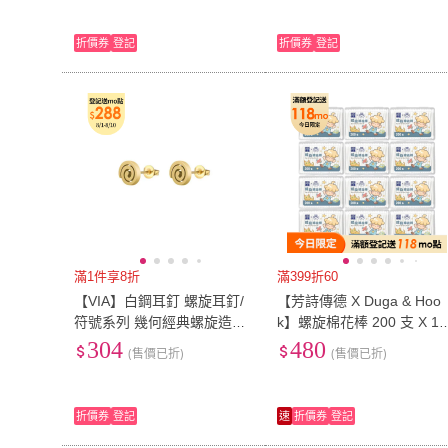
折價券
登記
折價券
登記
滿1件享8折
滿399折60
【VIA】白鋼耳釘 螺旋耳釘/
【芳詩傳德 X Duga & Hoo
符號系列 幾何經典螺旋造型
k】螺旋棉花棒 200 支 X 12
白鋼耳釘(金色)
盒 螺旋狀棉頭 便於吸附異
304
480
(售價已折)
(售價已折)
(盒裝)
折價券
登記
速
折價券
登記