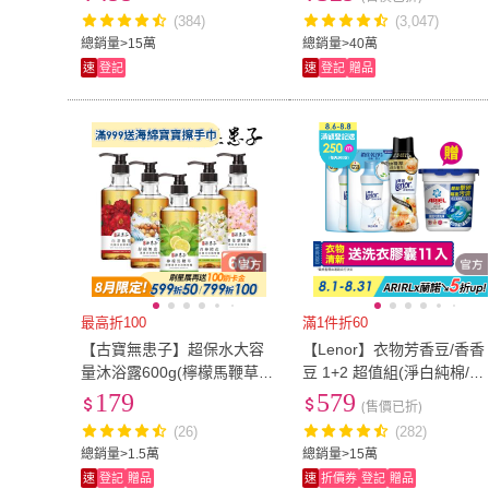
羅蘭/甜柔麝香)
花/白茶椿花/櫻花紫羅蘭)
(384)
(3,047)
US6
(
22
)
US6.5
(
18
)
US9
(
15
)
US9.5
(
3
)
總銷量>15萬
總銷量>40萬
速
登記
速
登記
贈品
US9
(
15
)
US9.5
(
3
)
70
(
11
)
75
(
14
)
70
(
11
)
75
(
14
)
23腰(58公分)
(
2
)
24腰(61公分)
(
3
)
23腰(58公分)
(
2
)
24腰(61公分)
(
29腰(74公分)
(
3
)
30腰(76公分)
(
3
)
29腰(74公分)
(
3
)
30腰(76公分)
(
35腰(89公分)
(
2
)
36腰(91公分)
(
2
)
35腰(89公分)
(
2
)
36腰(91公分)
(
91cm~100cm
(
3
)
101cm~110cm
(
2
)
91cm~100cm
(
3
)
101cm~110c
151cm~160cm
(
2
)
161cm~170cm
(
2
)
最高折100
滿1件折60
151cm~160cm
(
2
)
161cm~170c
寬60cm-89cm
(
7
)
寬120cm-149cm
(
2
【古寶無患子】超保水大容
【Lenor】衣物芳香豆/香香
量沐浴露600g(檸檬馬鞭草/
豆 1+2 超值組(淨白純棉/晨
寬60cm-89cm
(
7
)
寬120cm-149
25-27cm
(
2
)
<50CM
(
7
)
舒緩無患子/青檸橙花/白茶椿
露/梔子花/草木香/甜花石榴
179
579
(售價已折)
花/櫻花紫羅蘭)
香/紫羅蘭/運動/潮濕)
25-27cm
(
2
)
<50CM
(
7
)
(26)
(282)
總銷量>1.5萬
總銷量>15萬
速
登記
贈品
速
折價券
登記
贈品