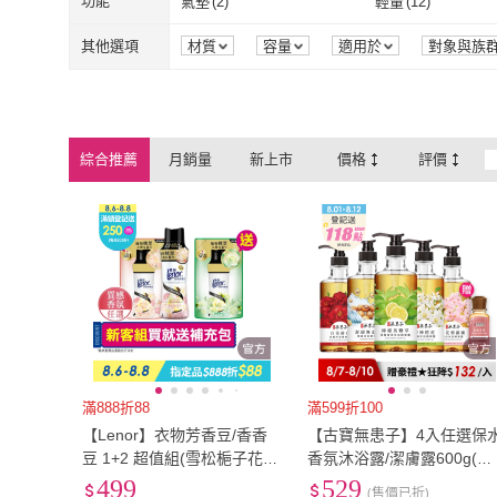
2L
(
31
)
3L
(
7
)
功能
氣墊
(
2
)
輕量
(
12
)
perng yuh 芃諭名品
(
1
)
正佳珠寶
(
1
)
金玉滿堂
(
16
)
SILWA 西華
(
4
)
掛袋
(
1
)
噴霧
(
2
)
香薰
(
4
)
有線
(
1
)
2L
(
31
)
3L
(
7
)
XL
(
55
)
2XL
(
23
)
氣墊
(
2
)
輕量
(
12
)
安全反光條
(
2
)
無聲音
(
31
)
其他選項
材質
容量
適用於
對象與族
來源
顏色
組裝方式
品牌定
金玉滿堂
(
16
)
SILWA 西華
(
Taroko
(
2
)
JP Queen New Yor
香薰
(
4
)
有線
(
1
)
直飲蓋
(
1
)
吸管蓋
(
1
)
XL
(
55
)
2XL
(
23
)
Free
(
34
)
EU33
(
1
)
安全反光條
(
2
)
無聲音
(
31
)
防潑水
(
2
)
防水
(
2
)
Taroko
(
2
)
JP Queen Ne
KERAIA 克萊亞
(
1
)
NAMASTE
(
1
)
直飲蓋
(
1
)
吸管蓋
(
1
)
濾壓壺
(
2
)
落地式
(
2
)
Free
(
34
)
EU33
(
1
)
EU35.5
(
8
)
EU36
(
19
)
防潑水
(
2
)
防水
(
2
)
多頻震動
(
2
)
藍芽功能
(
3
)
綜合推薦
月銷量
新上市
價格
評價
KERAIA 克萊亞
(
1
)
NAMASTE
(
1
)
PUMA
(
2
)
LOTTO
(
2
)
濾壓壺
(
2
)
落地式
(
2
)
花卉畫
(
2
)
公路車鞋
(
1
)
EU35.5
(
8
)
EU36
(
19
)
EU38.5
(
12
)
EU39
(
20
)
多頻震動
(
2
)
藍芽功能
(
3
)
PUMA
(
2
)
LOTTO
(
2
)
YOURS
(
29
)
LAMY
(
12
)
花卉畫
(
2
)
公路車鞋
(
1
)
110V
(
1
)
一般筆電
(
1
)
EU38.5
(
12
)
EU39
(
20
)
EU41.5
(
2
)
EU42
(
7
)
YOURS
(
29
)
LAMY
(
12
)
110V
(
1
)
一般筆電
(
1
)
EU41.5
(
2
)
EU42
(
7
)
EU44.5
(
3
)
EU45
(
4
)
EU44.5
(
3
)
EU45
(
4
)
EU47.5
(
1
)
EU48
(
1
)
EU47.5
(
1
)
EU48
(
1
)
23cm
(
21
)
23.5cm
(
19
)
23cm
(
21
)
23.5cm
(
19
)
26cm
(
13
)
26.5cm
(
4
)
滿888折88
滿599折100
【Lenor】衣物芳香豆/香香
【古寶無患子】4入任選保
26cm
(
13
)
26.5cm
(
4
)
29cm
(
3
)
29.5cm
(
2
)
豆 1+2 超值組(雪松梔子花/
香氛沐浴露/潔膚露600g(檸
清晨草木/甜花石榴香/青檸紫
檬馬鞭草/舒緩無患子/青檸
499
529
29cm
(
3
)
29.5cm
(
2
)
US6
(
22
)
US6.5
(
18
)
(售價已折)