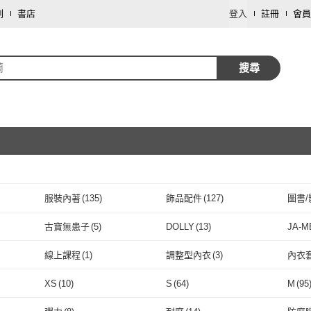
劃
書店
登入
註冊
會員
蘭
搜尋
服裝內著
(
135
)
飾品配件
(
127
)
圖書/
取消
手機
(
41
)
傢俱
(
35
)
家庭
古寶無患子
(
5
)
DOLLY
(
13
)
JA-M
取消
母嬰/童
(
18
)
數位內容
(
11
)
食品
古寶無患子
(
5
)
DOLLY
(
13
)
開運方程式
(
8
)
喜緣玉品
(
85
)
NIK
線上課程
(
1
)
調整型內衣
(
3
)
內衣
運動用品/器材
(
6
)
資訊電腦
(
5
)
修繕
開運方程式
(
8
)
喜緣玉品
取消
(
85
)
salomon
(
2
)
CorelleBrands 康寧餐具
(
2
)
CHAR
線上課程
(
1
)
調整型內衣
(
3
)
運動內衣
(
1
)
有鋼圈
(
10
)
無鋼
XS
(
10
)
S
(
64
)
M
(
95
按摩器材
(
1
)
salomon
(
2
)
CorelleBrands 康寧餐具
(
2
)
Microsoft 微軟
(
1
)
Les Nereides
(
11
)
Sp ho
運動內衣
(
1
)
有鋼圈
取消
(
10
)
顆粒
(
8
)
液體
(
1
)
固體
(
XS
(
10
)
S
(
64
)