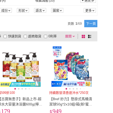
7L
(
4
)
選更多
腳
(
4
)
吸震減壓
(
10
)
Sp house
(
3
)
Jordan
(
1
)
E
(
3
)
JEN
(
1
)
固體
(
6
)
單方
(
3
)
3
)
彈蓋
(
2
)
6L
(
4
)
7L
(
4
)
5
)
6XL
(
4
)
防磨腳
(
4
)
吸震減壓
(
10
)
2
)
防風
(
2
)
成份
形狀
語言
圖案
杯
商品來源
季節
BOSE
(
3
)
JEN
(
1
)
星球
(
1
)
ASSARI
(
11
)
藍芽
(
3
)
彈蓋
(
2
)
3
)
指針式
(
3
)
5XL
(
5
)
6XL
(
4
)
.5
(
1
)
EU35
(
10
)
防水
(
2
)
防風
(
2
)
3
)
靜音
(
2
)
頁數
1
/
69
下一頁
土豆星球
(
1
)
ASSARI
(
11
)
 YAN 采妍
(
2
)
ISSEY MIYAKE 三宅一
(
5
)
主體
(
3
)
指針式
(
3
)
梳
(
2
)
開花類
(
2
)
EU34.5
(
1
)
EU35
(
10
)
.5
(
12
)
EU38
(
21
)
防水
(
3
)
靜音
(
2
)
生
券
快速到貨
超商取貨
0利率
展開
棋
條
CHAI YAN 采妍
(
2
)
ISSEY MIYAKE 三宅一
(
5
)
(
3
)
Targus
(
2
)
氣墊梳
(
2
)
開花類
(
2
)
傘
(
1
)
無老師加持
(
1
)
EU37.5
(
12
)
EU38
(
21
)
.5
(
7
)
EU41
(
5
)
品有量
有影片
電視購物
盤
列
生
到付款
超商付款
5
式
式
LELO
(
3
)
Targus
(
2
)
三折傘
(
1
)
無老師加持
(
1
)
EU40.5
(
7
)
EU41
(
5
)
.5
(
2
)
EU44
(
4
)
以上
1
及以上
EU43.5
(
2
)
EU44
(
4
)
.5
(
1
)
EU47
(
2
)
EU46.5
(
1
)
EU47
(
2
)
(
11
)
22.5cm
(
15
)
22cm
(
11
)
22.5cm
(
15
)
(
20
)
25.5cm
(
17
)
25cm
(
20
)
25.5cm
(
17
)
(
4
)
28.5cm
(
4
)
599折100
持續散發清香達沖水*250次
【古寶無患子】新品上市-超
【Bref 妙力】懸掛式馬桶清
28cm
(
4
)
28.5cm
(
4
)
8
)
US5.5
(
9
)
保水大容量沐浴露600g(檸檬
潔球50g*2x10組/箱(新!蜜桃
馬鞭草/舒緩無患子/青檸橙
百香/海洋/薰衣草/花香/麝香
179
949
US5
(
8
)
US5.5
(
9
)
20
)
US8.5
(
14
)