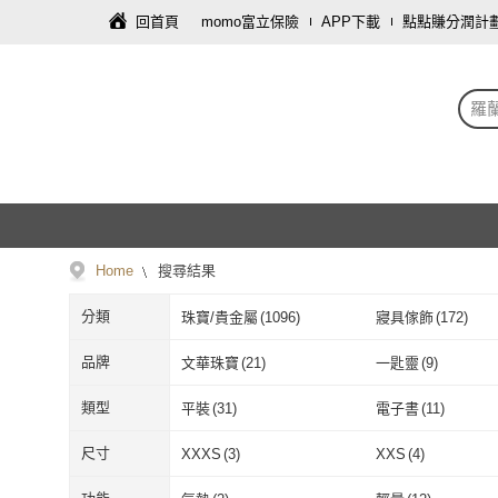
回首頁
momo富立保險
APP下載
點點賺分潤計
羅
Home
搜尋結果
分類
珠寶/貴金屬
(
1096
)
寢具傢飾
(
172
)
彩妝保養
(
54
)
藝術開運/宗教
(
52
)
品牌
文華珠寶
(
21
)
一匙靈
(
9
)
餐廚用品
(
28
)
文具樂器
(
27
)
文華珠寶
(
21
)
一匙靈
(
9
)
CC Diamond
(
3
)
Lenor 蘭諾
(
9
)
類型
平裝
(
31
)
電子書
(
11
)
園藝
(
7
)
保健食品/用品
(
6
)
CC Diamond
(
3
)
Lenor 蘭諾
(
9
)
POKEMON 精靈寶可夢
(
2
)
Bref 妙力
(
6
)
平裝
(
31
)
電子書
(
11
)
無痕內衣
(
3
)
大尺碼內衣
(
1
)
尺寸
XXXS
(
3
)
XXS
(
4
)
家電
(
2
)
攝影器材
(
2
)
POKEMON 精靈寶可夢
(
2
)
Bref 妙力
(
6
)
perng yuh 芃諭名品
(
1
)
正佳珠寶
(
1
)
無痕內衣
(
3
)
大尺碼內衣
(
1
)
掛袋
(
1
)
噴霧
(
2
)
XXXS
(
3
)
XXS
(
4
)