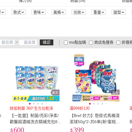
4L
(
5
)
5L
(
4
)
6L
(
4
)
彈力
(
8
)
耐磨
(
14
)
防磨
Microsoft 微軟
(
1
)
Les Nereides
(
11
)
OMUSES
(
1
)
CONVERSE
(
2
)
BOS
顆粒
(
8
)
液體
(
1
)
無線
(
1
)
多合一
(
1
)
藍芽
(
4L
(
5
)
5L
(
4
)
3XL
(
8
)
4XL
(
6
)
5XL
(
彈力
(
8
)
耐磨
(
14
)
抗UV
(
2
)
保暖
(
2
)
防水
(
群
款式
香味
風格
功效
重量
版型
位
包裝組合
認證
口味
烘焙度
濃度
罩
4
)
OMUSES
(
1
)
CONVERSE
(
2
)
k
(
1
)
Fjallraven
(
3
)
adidas 愛迪達
(
4
)
土豆
無線
(
1
)
多合一
(
1
)
USB
(
1
)
充電式
(
3
)
主體
(
3XL
(
8
)
4XL
(
6
)
EU33.5
(
1
)
EU34
(
4
)
EU34
抗UV
(
2
)
保暖
(
2
)
藍芽遙控
(
2
)
其他
(
3
)
防水
(
w York
(
1
)
Fjallraven
(
3
)
adidas 愛迪達
(
4
)
2R 手工真皮
(
4
)
KLORANE 蔻蘿蘭
(
1
)
CHAI
USB
(
1
)
充電式
(
3
)
無穿線
(
1
)
已穿線
(
1
)
氣墊
EU33.5
(
1
)
EU34
(
4
)
EU36.5
(
10
)
EU37
(
20
)
EU37
藍芽遙控
(
2
)
其他
(
3
)
降噪功能
(
2
)
其他
(
3
)
~
確認
mo點加碼
商店免運券
折價
2R 手工真皮
(
4
)
KLORANE 蔻蘿蘭
(
1
)
SEOULE
(
1
)
NAJEL
(
3
)
LELO
無穿線
(
1
)
已穿線
(
1
)
冷氣孔式
(
1
)
平面
(
1
)
三折
EU36.5
(
10
)
EU37
(
20
)
EU39.5
(
10
)
EU40
(
17
)
EU40
降噪功能
(
2
)
其他
(
3
)
大家電安心配
大家電快配
商
低溫宅配
定期配/分次配
貨
SEOULE
(
1
)
NAJEL
(
3
)
冷氣孔式
(
1
)
平面
(
1
)
製圖鉛筆
(
1
)
指甲貼片
(
1
)
EU39.5
(
10
)
EU40
(
17
)
EU42.5
(
3
)
EU43
(
4
)
EU43
4
及以上
3
及以上
2
及
製圖鉛筆
(
1
)
指甲貼片
(
1
)
EU42.5
(
3
)
EU43
(
4
)
EU45.5
(
3
)
EU46
(
2
)
EU46
EU45.5
(
3
)
EU46
(
2
)
21cm
(
2
)
21.5cm
(
2
)
22cm
21cm
(
2
)
21.5cm
(
2
)
24cm
(
22
)
24.5cm
(
22
)
25cm
24cm
(
22
)
24.5cm
(
22
)
27cm
(
5
)
27.5cm
(
5
)
28cm
除垢制菌 360°全方位乾淨
滿899折130
滿
水
【一匙靈】制菌/亮彩/淨柔/
【Bref 妙力】懸掛式馬桶清
27cm
(
5
)
27.5cm
(
5
)
30cm
(
2
)
US4
(
1
)
US5
(
歡馨超濃縮洗衣精補充包8包
潔球50g*2-共6串(新!蜜桃百
橙
組(制菌1.9kg/亮彩&淨柔1.8k
香/麝香薄荷/永恆紫羅蘭/清
600
399
30cm
(
2
)
US4
(
1
)
US7
(
23
)
US7.5
(
20
)
US8
(