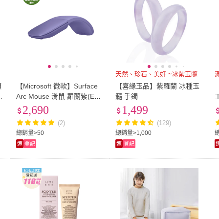
天然、珍石、美好 ~冰紫玉髓
滿
順
【Microsoft 微軟】Surface
【喜緣玉品】紫羅蘭 冰種玉
茉
Arc Mouse 滑鼠 羅蘭紫(EP2
髓 手鐲
-32832)
2,690
1,499
(2)
(129)
總銷量>50
總銷量>1,000
總
速
登記
速
登記