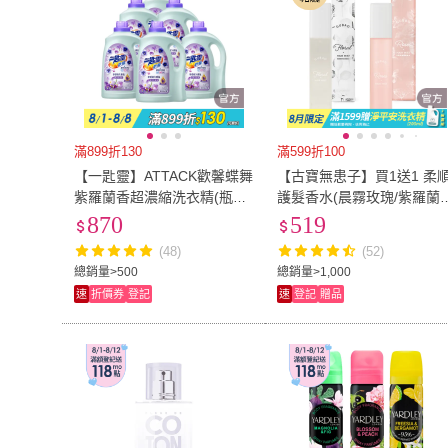
滿899折130
滿599折100
【一匙靈】ATTACK歡馨蝶舞
【古寶無患子】買1送1 柔
紫羅蘭香超濃縮洗衣精(瓶裝
護髮香水(晨霧玫瑰/紫羅蘭
2.4kgX6罐/箱)
莉/結構式護髮)
870
519
(48)
(52)
總銷量>500
總銷量>1,000
速
折價券
登記
速
登記
贈品