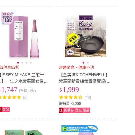
滿1件享92折
超硬耐磨、健康不沾
【ISSEY MIYAKE 三宅一
【金美滿KITCHENWELL】
生】一生之水紫羅蘭女性淡
紫羅蘭新貴族無毒健康鍋(深
香水50ml(專櫃公司貨)
炒平底不沾鍋)
1,747
1,999
(售價已折)
(3)
(48)
總銷量>5,000
速
登記
速
折價券
登記
贈品