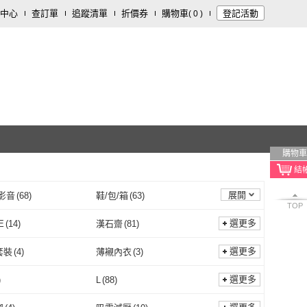
中心
查訂單
追蹤清單
折價券
購物車
登記活動
(
0
)
購物車
展開
影音
(
68
)
鞋/包/箱
(
63
)
TOP
清潔/紙品
(
34
)
個人清潔
(
29
)
選更多
E
(
14
)
漢石齋
(
81
)
飲料
(
10
)
車類
(
7
)
JA-ME
(
14
)
漢石齋
(
81
)
E 耐吉
(
8
)
小樂珠寶
(
609
)
選更多
套裝
(
4
)
薄襯內衣
(
3
)
裝潢
(
5
)
戶外用品
(
3
)
NIKE 耐吉
(
8
)
小樂珠寶
(
609
)
LES & KEITH
(
4
)
COACH
(
5
)
內衣套裝
(
4
)
薄襯內衣
(
3
)
圈
(
4
)
軟鋼圈
(
1
)
選更多
)
L
(
88
)
CHARLES & KEITH
(
4
)
COACH
(
5
)
use
(
3
)
Jordan
(
1
)
無鋼圈
(
4
)
軟鋼圈
(
1
)
6
)
單方
(
3
)
M
(
95
)
L
(
88
)