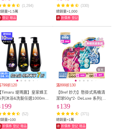
花/白茶椿花/櫻花紫羅蘭)
薄荷/橙花/紫羅蘭)
(1,294)
(330)
US8
(
20
)
US8.5
(
14
)
(
3
)
US12
(
2
)
總銷量>1.5萬
總銷量>1,000
速
登記
贈品
速
折價券
登記
US11
(
3
)
US12
(
2
)
)
95
(
6
)
90
(
10
)
95
(
6
)
69公分)
(
4
)
28腰(71公分)
(
3
)
27腰(69公分)
(
4
)
28腰(71公分)
(
3
)
84公分)
(
3
)
34腰(86公分)
(
3
)
33腰(84公分)
(
3
)
34腰(86公分)
(
3
)
~80cm
(
4
)
81cm~90cm
(
2
)
71cm~80cm
(
4
)
81cm~90cm
(
2
)
m~140cm
(
3
)
141cm~150cm
(
2
)
131cm~140cm
(
3
)
141cm~150cm
(
2
)
4
)
雙人加大
(
6
)
799折120
滿899折130
雙人
(
4
)
雙人加大
(
6
)
4cm
(
3
)
22-27cm
(
2
)
【Timaru 堤瑪露】皇家蜂王
【Bref 妙力】懸掛式馬桶清
系列沐浴&洗髮任選1000mlx
潔球50g*2- DeLuxe 系列(新
20-24cm
(
3
)
22-27cm
(
2
)
m
(
4
)
15吋以上
(
3
)
1(任選依蘭/紫羅蘭琥珀)出清
口味_蜜桃百香/永恆紫羅蘭/
199
139
清爽橙花)
0.7mm
(
4
)
15吋以上
(
3
)
(52)
(371)
總銷量>100
總銷量>1萬
速
折價券
登記
贈品
速
折價券
登記
贈品