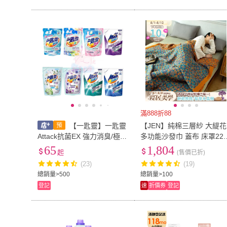
滿888折88
【一匙靈】一匙靈
【JEN】純棉三層紗 大緹花
Attack抗菌EX 強力消臭/極淨
多功能沙發巾 蓋布 床罩220
除垢/防螨成份Plus/植萃低敏/
240cm(紫羅蘭藍)
65
1,804
起
(售價已折)
制菌/亮彩/紫羅蘭/鈴蘭 瓶裝/
(23)
(19)
補充包
總銷量>500
總銷量>100
登記
速
折價券
登記