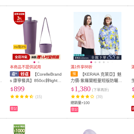
mo點3%
本商品不提供試用
滿1件享88折
【CorelleBrand
【KERAIA 克萊亞】魅
*
s 康寧餐具】850cc鋅light輕
力價-紫羅蘭輕量短版防曬外
瓷保溫保冰跳跳吸管杯紫羅
套
899
1,380
(下單再折)
蘭贈SN-BZ850DP
(15)
(39)
總銷量>100
登記
登記