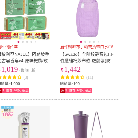
599折100
滿件贈紗布手帕或揹帶口水巾!
【敘利亞NAJEL】阿勒坡手
【Swado】全階段靜音包巾-
工古皂香皂x4-原味橄欖/玫
竹纖維棉紗布款-羅蘭紫(防驚
瑰/橙花/茉莉/紫羅蘭(總代理
嚇反射/有效安撫/防踢被/肚
1,019
1,442
(售價已折)
公司貨)
圍/階段性調整)
(3)
(11)
銷量>1,000
總銷量>100
速
折價券
登記
贈品
速
折價券
登記
贈品