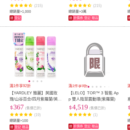
g/歡馨鈴蘭&紫羅蘭1.5kg)
爽橙花)
(215)
(215)
US7
(
23
)
US7.5
(
20
)
US10
(
6
)
US10.5
(
4
)
US11
總銷量>1,000
總銷量>3萬
速
登記
速
折價券
登記
贈品
US10
(
6
)
US10.5
(
4
)
80
(
15
)
85
(
14
)
90
(
10
80
(
15
)
85
(
14
)
25腰(64公分)
(
4
)
26腰(66公分)
(
3
)
27腰(
3
)
25腰(64公分)
(
4
)
26腰(66公分)
(
3
)
31腰(79公分)
(
3
)
32腰(81公分)
(
3
)
33腰(
3
)
31腰(79公分)
(
3
)
32腰(81公分)
(
3
)
51cm~60cm
(
2
)
61cm~70cm
(
4
)
71cm
2
)
51cm~60cm
(
2
)
61cm~70cm
(
4
)
111cm~120cm
(
2
)
121cm~130cm
(
2
)
131c
m
(
2
)
111cm~120cm
(
2
)
121cm~130cm
(
2
)
單人3尺
(
2
)
單人加大3.5尺
(
3
)
雙人
(
滿1件享92折
滿1件享9折
滿
m
(
2
)
單人3尺
(
2
)
單人加大3.5尺
(
3
)
)
F尖
(
3
)
EF尖
(
4
)
20-2
【YARDLEY 雅麗】英國玫
【LELO】TOR™ 3 智能 Ap
瑰/山谷百合/四月紫羅蘭/英
p 雙人陰莖震動環(紫羅蘭)
cm
(
2
)
F尖
(
3
)
EF尖
(
4
)
26cm~29cm
(
3
)
30cm~34cm
(
3
)
0.7m
國薰衣草體香噴霧75mlX2入-
367
4,519
(售價已折)
(售價已折)
任選(專櫃公司貨)
26cm~29cm
(
3
)
30cm~34cm
(
3
)
(19)
(1)
總銷量>100
速
折價券
登記
贈品
速
登記
贈品