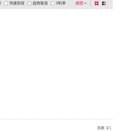
券
快速到貨
超商取貨
0利率
展開
棋
條
品有量
有影片
電視購物
盤
列
到付款
超商付款
5
式
式
以上
1
及以上
頁數
1
/
1