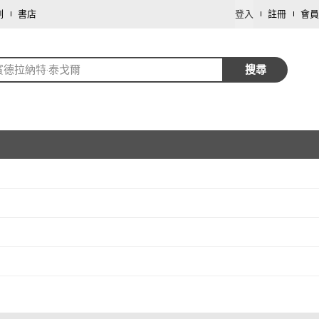
劃
書店
登入
註冊
會員
賓德拉納特‧泰戈爾
搜尋
取消
取消