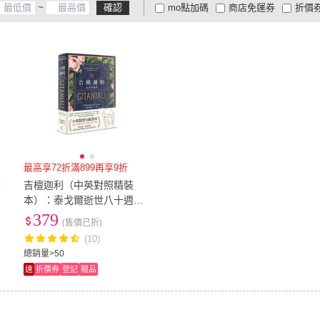
~
確認
mo點加碼
商店免運券
折價
大家電安心配
大家電快配
商
低溫宅配
定期配/分次配
貨
4
及以上
3
及以上
2
及
最高享72折滿899再享9折
書
吉檀迦利（中英對照精裝
本）：泰戈爾逝世八十週
年，奠定其諾貝爾文學獎地
379
(售價已折)
位的詩之讚歌
(10)
總銷量>50
速
折價券
登記
贈品