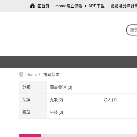
回首頁
momo富立保險
APP下載
點點賺分潤計
羅
Home
搜尋結果
分類
圖書/影音
(
3
)
品牌
九歌
(
2
)
好人
(
1
)
九歌
(
2
)
好人
(
1
)
類型
平裝
(
3
)
平裝
(
3
)