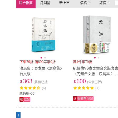
綜合推薦
月銷量
新上市
價格
評價
下單79折 滿899再享9折
滿1件享79折
浪鳥集：泰戈爾《漂鳥集》
紀伯倫VS泰戈爾台文版套
台文版
（先知台文版＋浪鳥集：泰
戈爾《漂鳥集》台文版）
363
600
(售價已折)
(售價已折)
(6)
(1)
總銷量>50
速
折價券
登記
速
登記
1